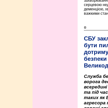
захворюванням
серцевою нед
деменцією, 
важкими стан
¤
СБУ зак
бути пи
дотриму
безпеки 
Велико
Служба бе
ворога де
всередині
та під час
таких як 
агресора 