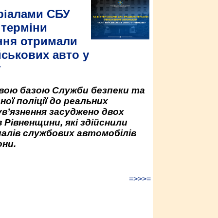
ріалами СБУ
 терміни
ння отримали
йськових авто у
у
овою базою Служби безпеки та
ної поліції до реальних
ув’язнення засуджено двох
 Рівненщини, які здійснили
палів службових автомобілів
ни.
=>>>=