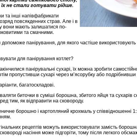
 їх не стали готувати рідше.
ки та інші напівфабрикати
зряд повсякденних страв. Але і в
у вони мають залишатися по-
оковитими та смачними.
 допоможе панірування, для якого частіше використовують с
вувати для панірування котлет?
акінчилися панірувальні сухарі, їх можна зробити самостійн
потім пропустивши сухарі через м’ясорубку або подрібнивш
аріанти, багатоскладові.
аляти биточки в суміші борошна, збитого яйця та сухарів с
ед тим, як відправити на сковороду.
ичне борошно і картопляний крохмаль у співвідношенні 1:1.
нням.
інальних рецептів можуть використовувати замість борошна 
 сковороді насіння може підгоріти, тому після легкого обсм