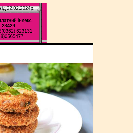
ід 22.02.2024p.
латний індекс:
23429
8(0362) 623131,
98)0565477