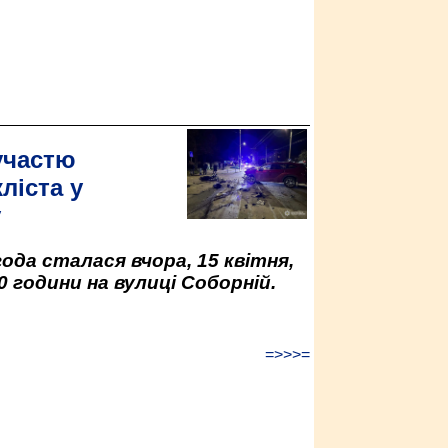
участю
ліста у
у
да сталася вчора, 15 квітня,
0 години на вулиці Соборній.
=>>>=