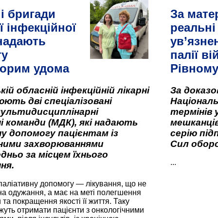
і бригади
За мате
ї інфекційної
реальні
 надають
ув’язне
гу
палії ві
орим удома
Рівном
кій обласній інфекційній лікарні
За доказ
ють дві спеціалізовані
Національ
мультидисциплінарні
термінів 
і команди (МДК), які надають
мешканців
у допомогу пацієнтам із
серію під
вними захворюваннями
Сил оборо
дньо за місцем їхнього
...
ня.
паліативну допомогу — лікування, що не
а одужання, а має на меті полегшення
та покращення якості її життя. Таку
жуть отримати пацієнти з онкологічними