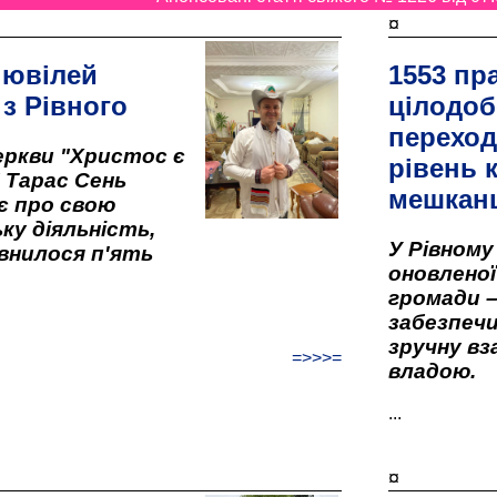
¤
 ювілей
1553 пр
 з Рівного
цілодоб
переход
ркви "Христос є
рівень к
" Тарас Сень
мешкан
є про свою
ку діяльність,
У Рівном
внилося п'ять
оновленої 
громади –
забезпеч
зручну вз
=>>>=
владою.
...
¤