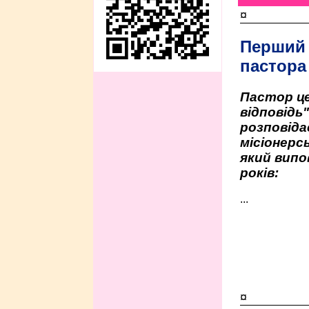
¤
Перший
пастора
Пастор це
відповідь
розповіда
місіонерсь
який випо
років:
...
¤