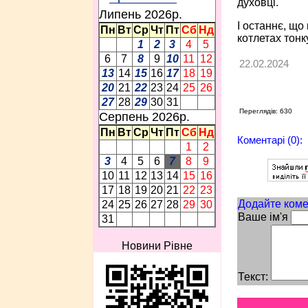
духовці.
Липень 2026p.
І останнє, що
Пн
Вт
Ср
Чт
Пт
Сб
Нд
котлетах тонк
1
2
3
4
5
6
7
8
9
10
11
12
22.02.2024
13
14
15
16
17
18
19
20
21
22
23
24
25
26
27
28
29
30
31
Переглядів: 630
Серпень 2026p.
Пн
Вт
Ср
Чт
Пт
Сб
Нд
Коментарі (0):
1
2
3
4
5
6
7
8
9
10
11
12
13
14
15
16
17
18
19
20
21
22
23
Додайте коме
24
25
26
27
28
29
30
Ваше ім'я
31
Новини Рівне
Текст: