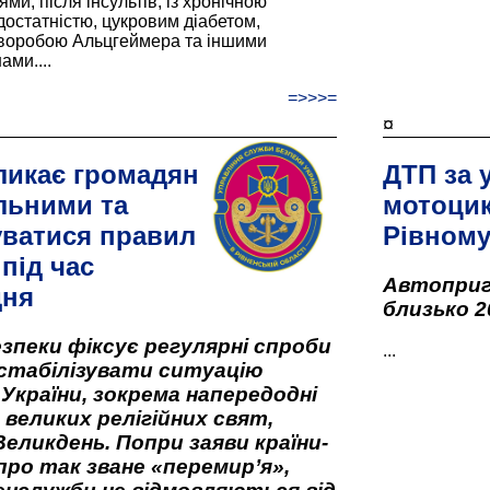
и, після інсультів, із хронічною
остатністю, цукровим діабетом,
хворобою Альцгеймера та іншими
ами....
=>>>=
¤
ликає громадян
ДТП за 
льними та
мотоцик
ватися правил
Рівном
під час
Автоприго
дня
близько 2
зпеки фіксує регулярні спроби
...
стабілізувати ситуацію
 України, зокрема напередодні
 великих релігійних свят,
Великдень. Попри заяви країни-
про так зване «перемир’я»,