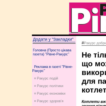
Додати у "Закладки"
#
Ракурс добри
Головна (Просто цікава
Не тіл
газета) "Рівне-Ракурс"
що мо
Реклама в газеті "Рівне-
викор
Ракурс"
¤ Ракурс подій
для п
¤ Ракурс політики
котле
¤ Ракурс економiки
¤ Ракурс здоров'я
Котлети вж
звання візи