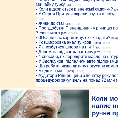
звичайну губку
[964]
(27423)
• Коли відкриються рівненські садочки?
[96
• У Сергія Притули вкрали взуття в поїзді
(27209)
• Живи до ста!
[965]
(27015)
• Про здобутки Рівненщини - у річницю 
Зеленського
[965]
(26675)
• ЗНО під час карантину: як складати?
[964]
• Розшифровка аналізу крові:
[841]
(25736)
• Як позбутися шпори на п’яті
[850]
(21339)
• Допомога під час карантину
[967]
(18204)
• 4 способи, як перевірити масло на нату
• У Здолбунові підпалили авто підприємц
• Що робити, якщо дитину покусали комар
• Бюджет і ми…
[965]
(17140)
• Аудитори Рівненщини з початку року п
процедурою закупівель на понад 72 млн г
Коли мо
напис на
ручне п