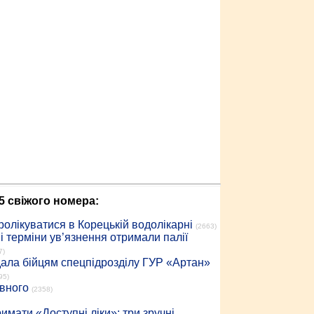
5 свіжого номера:
ролікуватися в Корецькій водолікарні
(2663)
 терміни ув’язнення отримали палії
7)
дала бійцям спецпідрозділу ГУР «Артан»
95)
івного
(2358)
имати «Доступні ліки»: три зручні