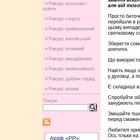
¤ Ракурс культури і
але від того
освіти
Просто биточ
¤ Ракурс спорту
перейшли в ро
цьому випадк
¤ Ракурс кримінальний
святковому с
¤ Ракурс житейський
Зберегти соки
¤ Ракурс інтимний
апетитні.
¤ Ракурс мандрівника
Що використо
¤ Ракурс незвичайного
Навіть якщо з
у духовці, а 
¤ Ракурс добрих порад
Є складніші в
¤ Ракурс розваг
Спробуйте обв
Пошук
занурюють пер
Змішайте пшен
перед смаже
Любителі ориг
Ось тільки на
Архів «РР»: