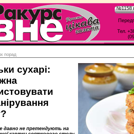
№1158 в
Передп
Тел. +3
(0
х порад
ьки сухарі:
жна
истовувати
анірування
т?
е давно не претендують на
тної картки святкового столу,