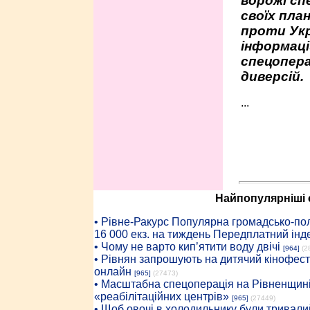
ворожі сп
своїх пла
проти Укр
інформаці
спецопера
диверсій.
...
Найпопулярніші с
• Рiвне-Ракурс Популярна громадсько-пол
16 000 екз. на тиждень Передплатний інд
• Чому не варто кип’ятити воду двічі
[964]
(2
• Рівнян запрошують на дитячий кінофест
онлайн
[965]
(27473)
• Масштабна спецоперація на Рівненщині
«реабілітаційних центрів»
[965]
(27449)
• Щоб овочі в холодильнику були тривалий