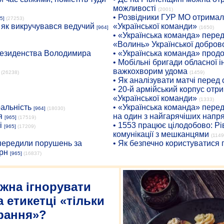
можливості
(2001)
• Розвідники ГУР МО отримали
5]
(27253)
: як викручувався ведучий
«Української команди»
[964]
(1650)
• «Українська команда» пере
«Волинь» Української доброво
президенства Володимира
• «Українська команда» про
• Мобільні бригади обласної 
важкохворим удома
(26238)
(1459)
• Як аналізувати матчі перед
• 20-й армійський корпус от
«Української команди»
(1333)
ральність
• «Українська команда» пере
[964]
(18030)
я
на один з найгарячіших напр
[965]
(17519)
і
• 1553 працює цілодобово: Рі
[965]
(17209)
комунікації з мешканцями
(1149
опередили порушень за
• Як безпечно користуватися
рн
[965]
(16837)
жна ігнорувати
 етикетці «тільки
рання»?