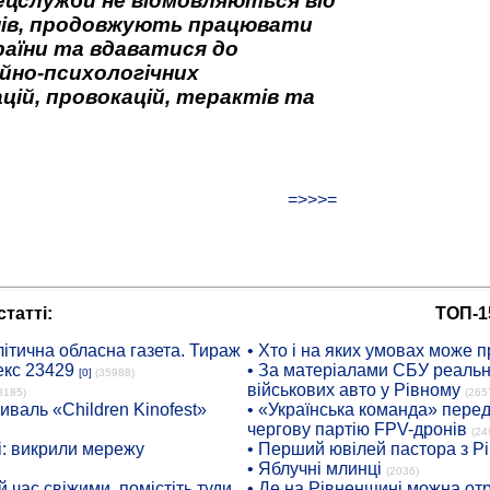
ецслужби не відмовляються від
нів, продовжують працювати
аїни та вдаватися до
йно-психологічних
цій, провокацій, терактів та
=>>>=
татті:
ТОП-1
ітична обласна газета. Тираж
• Хто і на яких умовах може п
екс 23429
• За матеріалами СБУ реальні
[0]
(35988)
військових авто у Рівному
8185)
(265
иваль «Children Kinofest»
• «Українська команда» пере
чергову партію FPV-дронів
(24
: викрили мережу
• Перший ювілей пастора з Р
• Яблучні млинці
(2036)
 час свіжими, помістіть туди
• Де на Рівненщині можна отр