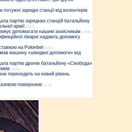
 потужні зарядні станції від волонтерів
дала партію зарядних станцій батальйону
льчої армії
(1643)
довжує допомагати нашим захисникам
(1598)
інфекційної лікарні надають допомогу
 ставкою на Pokerbet
(1406)
римав машину «швидкої допомоги» від
дала партію дронів батальйону «Свобода»
ямків
(1202)
вне переходить на новий рівень
)
 газовою поверхнею
(1143)