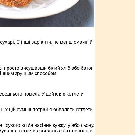
ухарі. Є інші варіанти, не менш смачні й
о, просто висушивши білий хліб або батон
и іншим зручним способом.
ереднього помелу. У цей кляр котлети
 У цій суміші потрібно обваляти котлети
і сухого хліба насіння кунжуту або льону.
ажування котлети доводять до готовності в