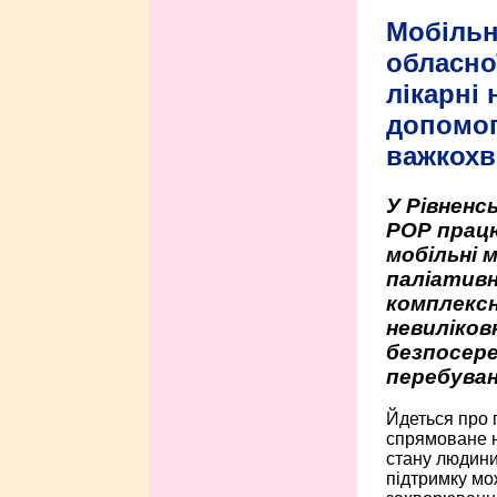
Мобільн
обласно
лікарні
допомо
важкохв
У Рівненсь
РОР працю
мобільні 
паліативн
комплексн
невиліко
безпосере
перебуван
Йдеться про 
спрямоване н
стану людини 
підтримку мо