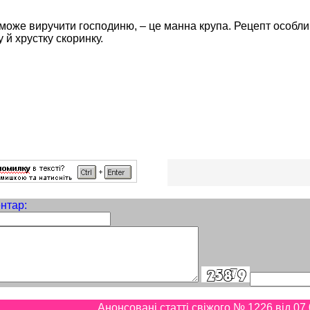
 може виручити господиню, – це манна крупа. Рецепт особли
у й хрустку скоринку.
нтар:
Анонсовані статті свіжого № 1226 від 07.