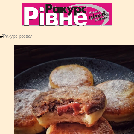
#
Ракурс розваг