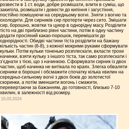
розвести в 1 ст. води, добре розмішати, влити в суміш, що
закипіла, розмішати і довести до кипіння і загустіння,
постійно помішуючи на середньому вогні. Зняти з вогню та
охолодити. Для сирників сир протерти через сито. Змішати
сир, борошно, жовтки та цукор в однорідну масу. Розділити
тісто на дві приблизно рівні частини, потім в одну частину
додати просіяний какао-порошок, перемішати до
однорідності. Обидві частини тіста розділити на бажану
кількість частин (6-8), з кожної мокрими руками сформувати
кульки. Потім кульки тоненько розплескати, вкласти трохи
начинки, взяти кульку з іншого тіста, так само розплескати і
з’єднати з тією, що з начинкою. Сформувати сирник із двох
частин, щоб начинка не витікала по краях. Злегка обваляти
сирники в борошні і обсмажити спочатку кілька хвилин на
середньо-сильному вогні з двох боків до золотистої
скоринки, а потім зменшити вогонь і смажити,
перевертаючи за бажанням, до готовності, близько 7-10
хвилин, в залежності від розміру.
15.03.2024