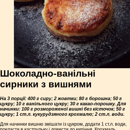
Шоколадно-ванільні
сирники з вишнями
На 3 порції: 400 г сиру; 2 жовтки; 80 г борошна; 50 г
цукру; 10 г ванільного цукру; 30 г какао-порошку. Для
начинки: 100 г розмороженої вишні без кісточок; 50 г
цукру; 1 ст.л. кукурудзяного крохмалю; 2 ст.л. води.
Для начинки вишню змішати із цукром, додати 1 ст.л. води,
покласти в каструльку і довести до кипіння. Крохмаль