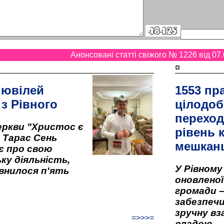
Анонсовані статті свіжого № 1226 від 07.
¤
 ювілей
1553 пр
 з Рівного
цілодоб
переход
ркви "Христос є
рівень к
" Тарас Сень
мешкан
є про свою
ку діяльність,
У Рівном
внилося п'ять
оновленої 
громади –
забезпеч
зручну вз
=>>>=
владою.