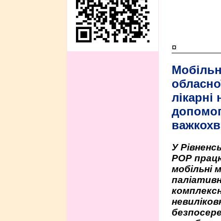
¤
Мобільн
обласно
лікарні
допомо
важкохв
У Рівненсь
РОР працю
мобільні 
паліативн
комплексн
невиліко
безпосере