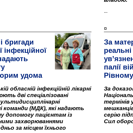
...
¤
і бригади
За мате
ї інфекційної
реальні
 надають
ув’язне
гу
палії ві
орим удома
Рівном
кій обласній інфекційній лікарні
За доказ
ють дві спеціалізовані
Національ
мультидисциплінарні
термінів 
і команди (МДК), які надають
мешканців
у допомогу пацієнтам із
серію під
вними захворюваннями
Сил оборо
дньо за місцем їхнього
...