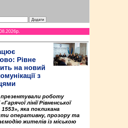
08.2026p.
ацює
ово: Рівне
ить на новий
омунікації з
цями
у презентували роботу
«Гарячої лінії Рівненської
 1553», яка покликана
ити оперативну, прозору та
аємодію жителів із міською