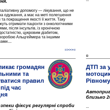
ня.
паліативну допомогу — лікування, що не
а одужання, а має на меті полегшення
та покращення якості її життя. Таку
жуть отримати пацієнти з онкологічними
и, після інсультів, із хронічною
остатністю, цукровим діабетом,
хворобою Альцгеймера та іншими
ами....
=>>>=
¤
ликає громадян
ДТП за 
льними та
мотоцик
ватися правил
Рівном
під час
Автоприго
дня
близько 2
зпеки фіксує регулярні спроби
...