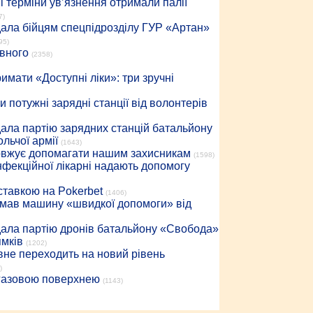
 терміни ув’язнення отримали палії
7)
дала бійцям спецпідрозділу ГУР «Артан»
95)
івного
(2358)
имати «Доступні ліки»: три зручні
 потужні зарядні станції від волонтерів
дала партію зарядних станцій батальйону
льчої армії
(1643)
довжує допомагати нашим захисникам
(1598)
інфекційної лікарні надають допомогу
 ставкою на Pokerbet
(1406)
римав машину «швидкої допомоги» від
дала партію дронів батальйону «Свобода»
ямків
(1202)
вне переходить на новий рівень
)
 газовою поверхнею
(1143)