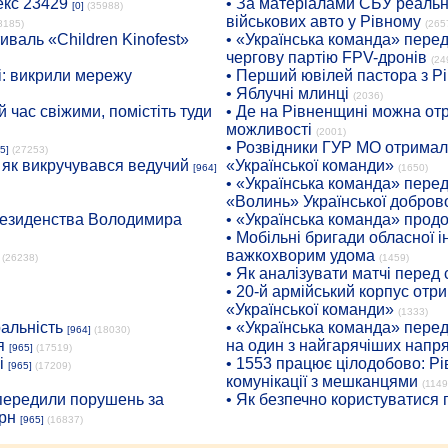
екс 23429
• За матеріалами СБУ реальні
[0]
(35988)
військових авто у Рівному
8185)
(265
иваль «Children Kinofest»
• «Українська команда» пере
чергову партію FPV-дронів
(24
: викрили мережу
• Перший ювілей пастора з Р
• Яблучні млинці
(2036)
 час свіжими, помістіть туди
• Де на Рівненщині можна отр
можливості
(2001)
• Розвідники ГУР МО отримали
5]
(27253)
: як викручувався ведучий
«Української команди»
[964]
(1650)
• «Українська команда» пере
«Волинь» Української доброво
президенства Володимира
• «Українська команда» про
• Мобільні бригади обласної 
важкохворим удома
(26238)
(1459)
• Як аналізувати матчі перед
• 20-й армійський корпус от
«Української команди»
(1333)
ральність
• «Українська команда» пере
[964]
(18030)
я
на один з найгарячіших напр
[965]
(17519)
і
• 1553 працює цілодобово: Рі
[965]
(17209)
комунікації з мешканцями
(1149
опередили порушень за
• Як безпечно користуватися
рн
[965]
(16837)