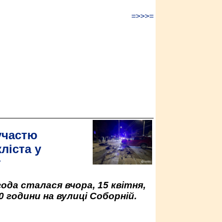
=>>>=
участю
ліста у
у
да сталася вчора, 15 квітня,
0 години на вулиці Соборній.