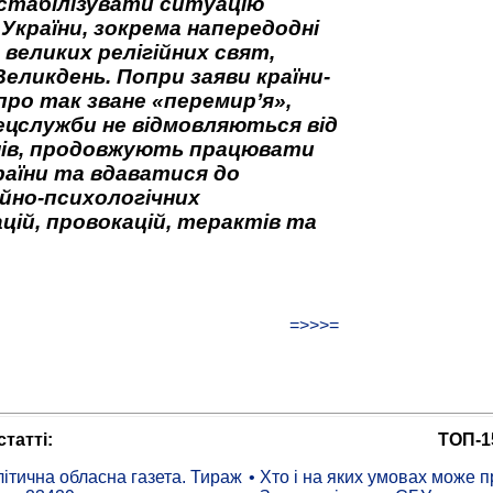
стабілізувати ситуацію
 України, зокрема напередодні
 великих релігійних свят,
Великдень. Попри заяви країни-
про так зване «перемир’я»,
ецслужби не відмовляються від
нів, продовжують працювати
аїни та вдаватися до
йно-психологічних
цій, провокацій, терактів та
=>>>=
татті:
ТОП-1
ітична обласна газета. Тираж
• Хто і на яких умовах може п