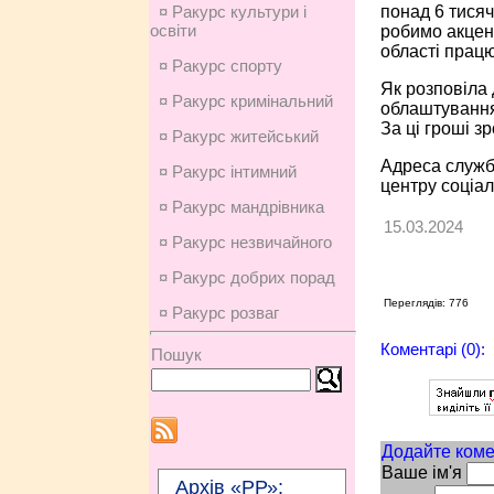
понад 6 тисяч
¤ Ракурс культури і
освіти
робимо акцент
області працю
¤ Ракурс спорту
Як розповіла
¤ Ракурс кримінальний
облаштування
За ці гроші з
¤ Ракурс житейський
Адреса служби
¤ Ракурс інтимний
центру соціал
¤ Ракурс мандрівника
15.03.2024
¤ Ракурс незвичайного
¤ Ракурс добрих порад
Переглядів: 776
¤ Ракурс розваг
Коментарі (0):
Пошук
Додайте коме
Ваше ім'я
Архів «РР»: