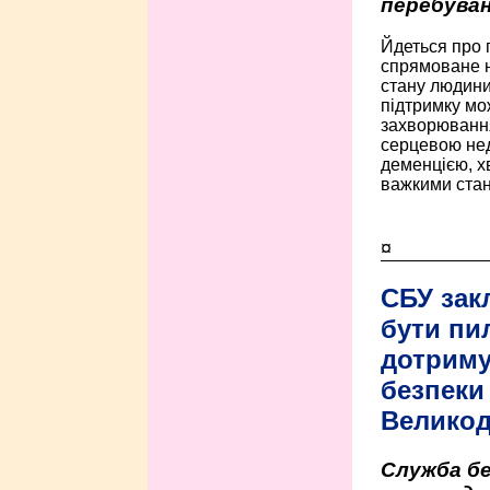
перебуван
Йдеться про 
спрямоване н
стану людини 
підтримку мо
захворюванням
серцевою нед
деменцією, 
важкими стан
¤
СБУ зак
бути пи
дотриму
безпеки 
Велико
Служба бе