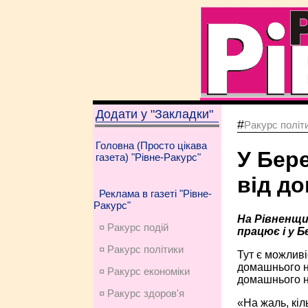
Додати у "Закладки"
#
Ракурс політ
Головна (Просто цікава
У Бер
газета) "Рівне-Ракурс"
від д
Реклама в газеті "Рівне-
Ракурс"
На Рівненщи
¤ Ракурс подій
працює і у Б
¤ Ракурс політики
Тут є можливі
домашнього на
¤ Ракурс економiки
домашнього на
¤ Ракурс здоров'я
«На жаль, кіл