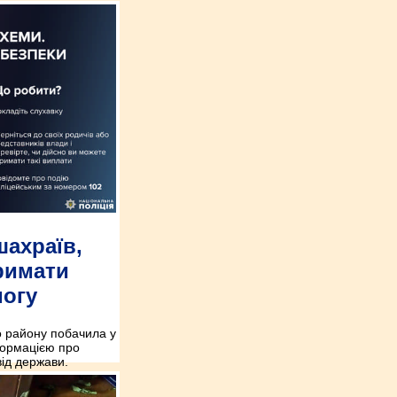
ахраїв,
римати
могу
о району побачила у
формацією про
від держави.
вказала дані
CVV-код та пін-код.