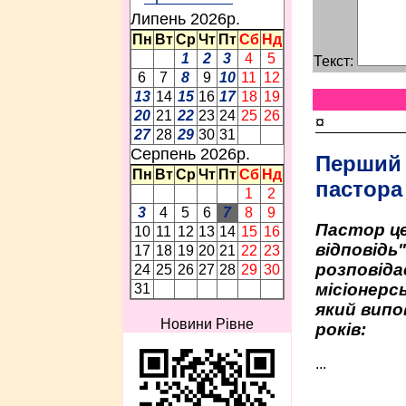
Липень 2026p.
Пн
Вт
Ср
Чт
Пт
Сб
Нд
1
2
3
4
5
Текст:
6
7
8
9
10
11
12
13
14
15
16
17
18
19
20
21
22
23
24
25
26
¤
27
28
29
30
31
Серпень 2026p.
Перший
Пн
Вт
Ср
Чт
Пт
Сб
Нд
пастора
1
2
3
4
5
6
7
8
9
Пастор це
10
11
12
13
14
15
16
відповідь
17
18
19
20
21
22
23
розповіда
24
25
26
27
28
29
30
місіонерсь
31
який випо
Новини Рівне
років:
...