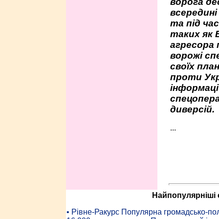
ворога де
всередині
та під час
таких як 
агресора 
ворожі сп
своїх пла
проти Укр
інформаці
спецопера
диверсій.
...
Найпопулярніші с
• Рiвне-Ракурс Популярна громадсько-пол