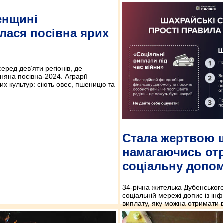
енщині
лася посівна ярих
еред дев’яти регіонів, де
няна посівна-2024. Аграрії
их культур: сіють овес, пшеницю та
Стала жертвою ш
намагаючись от
соціальну допо
34-річна жителька Дубенськог
соціальній мережі допис із ін
виплату, яку можна отримати 
Перейшовши за посиланням – 
банківської картки, зокрема й 