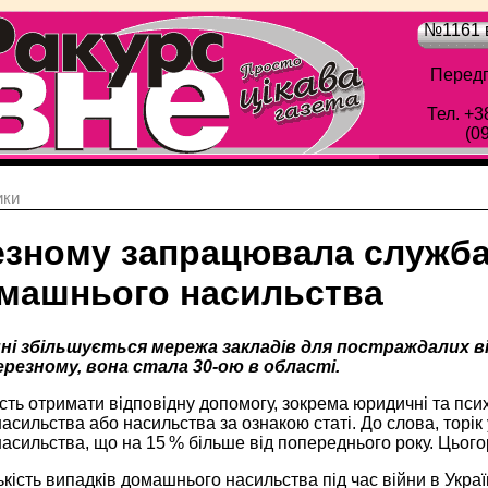
№1161 в
Передп
Тел. +3
(0
ики
езному запрацювала служба
омашнього насильства
ні збільшується мережа закладів для постраждалих ві
ерезному, вона стала 30-ою в області.
сть отримати відповідну допомогу, зокрема юридичні та псих
сильства або насильства за ознакою статі. До слова, торі
сильства, що на 15 % більше від попереднього року. Цьогор
ькість випадків домашнього насильства під час війни в Украї