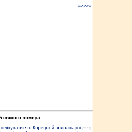
=>>>=
5 свіжого номера:
ролікуватися в Корецькій водолікарні
(2663)