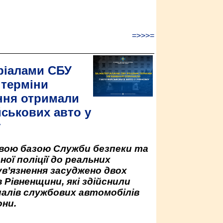
=>>>=
ріалами СБУ
 терміни
ння отримали
йськових авто у
у
овою базою Служби безпеки та
ної поліції до реальних
ув’язнення засуджено двох
 Рівненщини, які здійснили
палів службових автомобілів
ни.