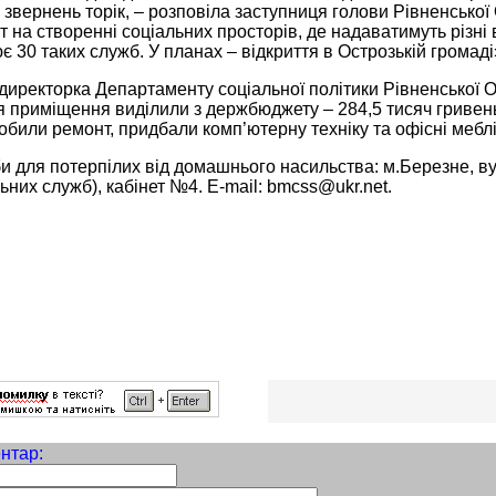
 звернень торік, – розповіла заступниця голови Рівненськ
 на створенні соціальних просторів, де надаватимуть різні
є 30 таких служб. У планах – відкриття в Острозькій громаді
 директорка Департаменту соціальної політики Рівненської
 приміщення виділили з держбюджету – 284,5 тисяч гривен
робили ремонт, придбали комп’ютерну техніку та офісні меблі
 для потерпілих від домашнього насильства: м.Березне, вул
ьних служб), кабінет №4. E-mail: bmcss@ukr.net.
нтар: