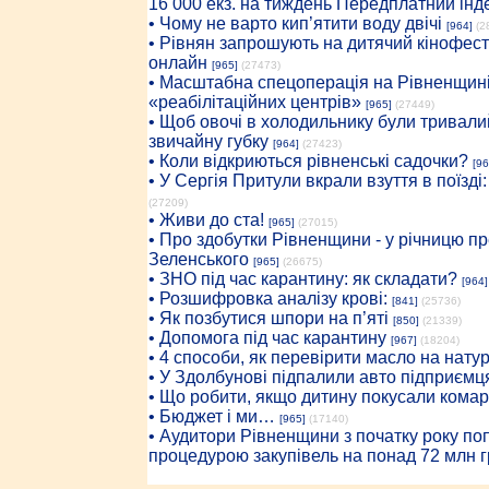
16 000 екз. на тиждень Передплатний інд
• Чому не варто кип’ятити воду двічі
[964]
(2
• Рівнян запрошують на дитячий кінофест
онлайн
[965]
(27473)
• Масштабна спецоперація на Рівненщині
«реабілітаційних центрів»
[965]
(27449)
• Щоб овочі в холодильнику були тривалий
звичайну губку
[964]
(27423)
• Коли відкриються рівненські садочки?
[96
• У Сергія Притули вкрали взуття в поїзді
(27209)
• Живи до ста!
[965]
(27015)
• Про здобутки Рівненщини - у річницю 
Зеленського
[965]
(26675)
• ЗНО під час карантину: як складати?
[964]
• Розшифровка аналізу крові:
[841]
(25736)
• Як позбутися шпори на п’яті
[850]
(21339)
• Допомога під час карантину
[967]
(18204)
• 4 способи, як перевірити масло на нату
• У Здолбунові підпалили авто підприємц
• Що робити, якщо дитину покусали комар
• Бюджет і ми…
[965]
(17140)
• Аудитори Рівненщини з початку року п
процедурою закупівель на понад 72 млн г