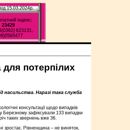
ід 15.03.2024p.
латний індекс:
23429
8(0362) 623131,
98)0565477
 для потерпілих
д насильства. Наразі така служба
ологічні консультації щодо випадків
к у Березному зафіксували 133 випадки
іч таких звернень вже 36.
ні зростає. Рівненщина – не виняток,