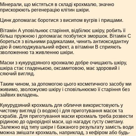
Мінерали, що містяться в складі крохмалю, значно
прискорюють регенерацію клітин шкіри.
Цинк допомагає боротися з висипом вугрів і прищами.
Вітамін А уповільнює старіння, відбілює шкіру, робить її
більш пружною і допомагає позбутися зморшок. Вітамін С
бореться з вільними радикалами, чинить антиоксидантну
дію й омолоджувальний ефект, а вітаміни В сприяють
зволоженню та живленню шкіри.
Маски з кукурудзяного крохмалю добре очищають шкіру,
шкіра стає гладенькою, оксамитовою, має здоровий і
сяючий вигляд.
Таким чином, за допомогою цього косметичного засобу ми
живимо, зволожуємо шкіру і сповільнюємо її старіння без
зайвих вкладень.
Кукурудзяний крохмаль для обличчя використовують у
чистому вигляді (з водою) і для приготування масок та
скрабів. Для приготування маски крохмаль треба розвести
рідиною до однорідної маси, що нагадує густу сметану.
Залежно від типу шкіри і бажаного результату замість води
можна змішати крохмаль, наприклад, з кефіром або будь-