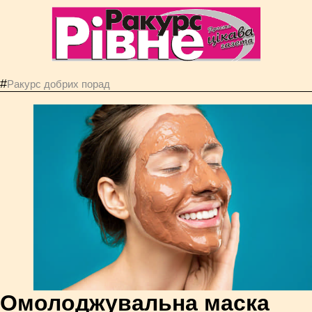
#
Ракурс добрих порад
Омолоджувальна маска