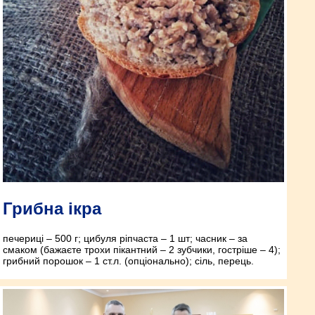
Грибна ікра
печериці – 500 г; цибуля ріпчаста – 1 шт; часник – за
смаком (бажаєте трохи пікантний – 2 зубчики, гостріше – 4);
грибний порошок – 1 ст.л. (опціонально); сіль, перець.