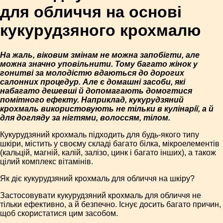
для обличчя на основі
кукурудзяного крохмалю
На жаль, віковим змінам не можна запобігти, але
можна значно уповільнити. Тому багато жінок у
гонитві за молодістю вдаються до дорогих
салонних процедур. Але є домашні засоби, які
набагато дешевші й допомагають домогтися
помітного ефекту. Наприклад, кукурудзяний
крохмаль використовують не тільки в кулінарії, а й
для догляду за нігтями, волоссям, тілом.
Кукурудзяний крохмаль підходить для будь-якого типу
шкіри, містить у своєму складі багато білка, мікроелементів
(кальцій, магній, калій, залізо, цинк і багато інших), а також
цілий комплекс вітамінів.
Як діє кукурудзяний крохмаль для обличчя на шкіру?
Застосовувати кукурудзяний крохмаль для обличчя не
тільки ефективно, а й безпечно. Існує досить багато причин,
щоб скористатися цим засобом.