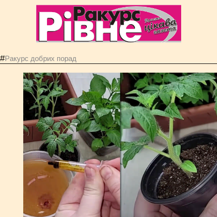
#
Ракурс добрих порад