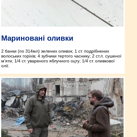
Мариновані оливки
2 банки (по 314мл) зелених оливок; 1 ст. подрібнених
волоських горіхів; 4 зубчики тертого часнику; 2 ст.л. сушеної
м’яти; 1/4 ст. увареного яблучного оцту; 1/4 ст. оливкової
олії.