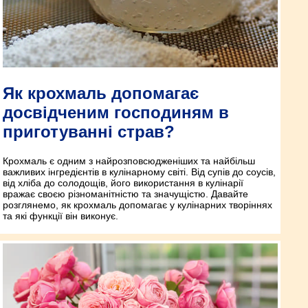
Як крохмаль допомагає
досвідченим господиням в
приготуванні страв?
Крохмаль є одним з найрозповсюдженіших та найбільш
важливих інгредієнтів в кулінарному світі. Від супів до соусів,
від хліба до солодощів, його використання в кулінарії
вражає своєю різноманітністю та значущістю. Давайте
розглянемо, як крохмаль допомагає у кулінарних творіннях
та які функції він виконує.