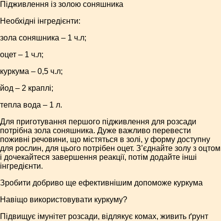
Підживлення із золою соняшника
Необхідні інгредієнти:
зола соняшника – 1 ч.л;
оцет – 1 ч.л;
куркума – 0,5 ч.л;
йод – 2 краплі;
тепла вода – 1 л.
Для приготування першого підживлення для розсади
потрібна зола соняшника. Дуже важливо перевести
поживні речовини, що містяться в золі, у форму доступну
для рослин, для цього потрібен оцет. З’єднайте золу з оцтом
і дочекайтеся завершення реакції, потім додайте інші
інгредієнти.
Зробити добриво ще ефективнішим допоможе куркума
Навіщо використовувати куркуму?
Підвищує імунітет розсади, відлякує комах, живить ґрунт