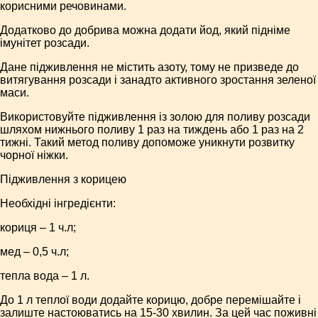
корисними речовинами.
Додатково до добрива можна додати йод, який підніме
імунітет розсади.
Дане підживлення не містить азоту, тому не призведе до
витягування розсади і занадто активного зростання зеленої
маси.
Використовуйте підживлення із золою для поливу розсади
шляхом нижнього поливу 1 раз на тиждень або 1 раз на 2
тижні. Такий метод поливу допоможе уникнути розвитку
чорної ніжки.
Підживлення з корицею
Необхідні інгредієнти:
кориця – 1 ч.л;
мед – 0,5 ч.л;
тепла вода – 1 л.
До 1 л теплої води додайте корицю, добре перемішайте і
залиште настоюватись на 15-30 хвилин. За цей час поживні