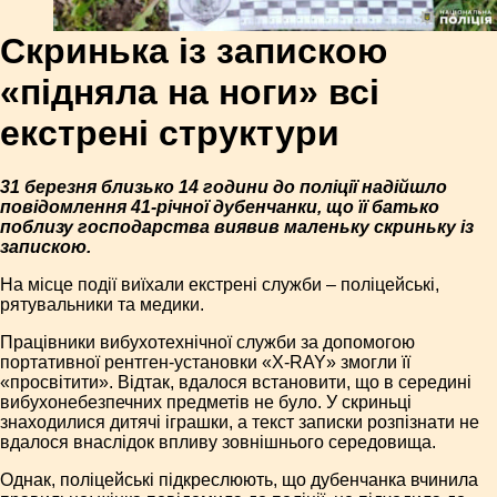
Скринька із запискою
«підняла на ноги» всі
екстрені структури
31 березня близько 14 години до поліції надійшло
повідомлення 41-річної дубенчанки, що її батько
поблизу господарства виявив маленьку скриньку із
запискою.
На місце події виїхали екстрені служби – поліцейські,
рятувальники та медики.
Працівники вибухотехнічної служби за допомогою
портативної рентген-установки «Х-RAY» змогли її
«просвітити». Відтак, вдалося встановити, що в середині
вибухонебезпечних предметів не було. У скриньці
знаходилися дитячі іграшки, а текст записки розпізнати не
вдалося внаслідок впливу зовнішнього середовища.
Однак, поліцейські підкреслюють, що дубенчанка вчинила