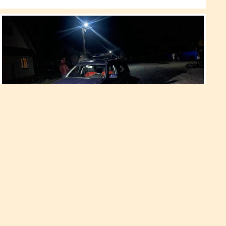
ДТП за участю мотоцикла та
автомобіля
Неповнолітній водій двоколісного перебував без
мотошолома та не мав права керувати транспортним
засобом. Хлопця госпіталізували у реанімацію.