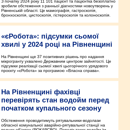
З початку 2024 року 11 101 пацієнт та пацієнтка безоплатно
зробили обстеження з ранньої діагностики новоутворень у
Рівненській області. Це мамографія, гастроскопія,
бронхоскопія, цистоскопія, гістероскопія та колоноскопія.
«єРобота»: підсумки сьомої
хвилі у 2024 році на Рівненщині
На Рівненщині ще 37 позитивних рішень про надання
мікрогранту ухвалено Державним центром зай­нятості. Це
підсумки реалізації сьомої хвилі цьогорічного урядового
проєкту «єРобота» за програмою «Власна справа».
На Рівненщині фахівці
перевірять стан водойм перед
початком купального сезону
Обстеження проводитимуть рятувальники-водолази
обласної комунальної аварійно-рятувальної станції на
водних об’єктах (РОКАРСВО). Перелік таких водойм їм