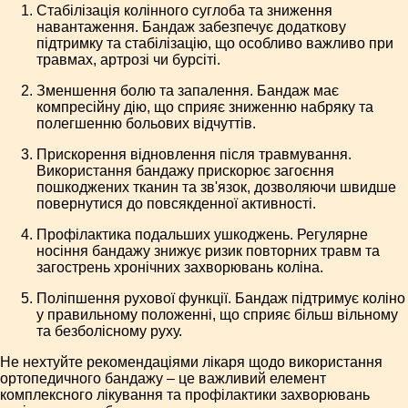
Стабілізація колінного суглоба та зниження
навантаження. Бандаж забезпечує додаткову
підтримку та стабілізацію, що особливо важливо при
травмах, артрозі чи бурсіті.
Зменшення болю та запалення. Бандаж має
компресійну дію, що сприяє зниженню набряку та
полегшенню больових відчуттів.
Прискорення відновлення після травмування.
Використання бандажу прискорює загоєння
пошкоджених тканин та зв'язок, дозволяючи швидше
повернутися до повсякденної активності.
Профілактика подальших ушкоджень. Регулярне
носіння бандажу знижує ризик повторних травм та
загострень хронічних захворювань коліна.
Поліпшення рухової функції. Бандаж підтримує коліно
у правильному положенні, що сприяє більш вільному
та безболісному руху.
Не нехтуйте рекомендаціями лікаря щодо використання
ортопедичного бандажу – це важливий елемент
комплексного лікування та профілактики захворювань