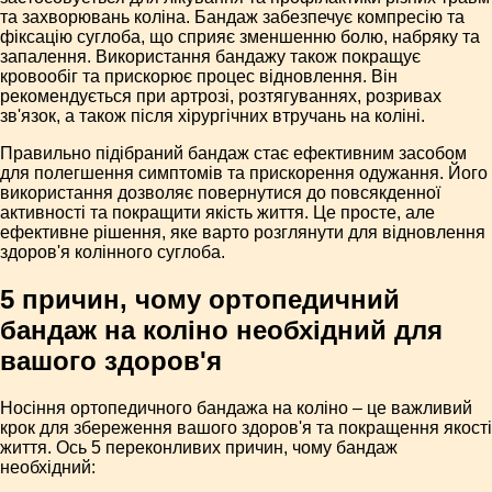
та захворювань коліна. Бандаж забезпечує компресію та
фіксацію суглоба, що сприяє зменшенню болю, набряку та
запалення. Використання бандажу також покращує
кровообіг та прискорює процес відновлення. Він
рекомендується при артрозі, розтягуваннях, розривах
зв'язок, а також після хірургічних втручань на коліні.
Правильно підібраний бандаж стає ефективним засобом
для полегшення симптомів та прискорення одужання. Його
використання дозволяє повернутися до повсякденної
активності та покращити якість життя. Це просте, але
ефективне рішення, яке варто розглянути для відновлення
здоров'я колінного суглоба.
5 причин, чому ортопедичний
бандаж на коліно необхідний для
вашого здоров'я
Носіння ортопедичного бандажа на коліно – це важливий
крок для збереження вашого здоров'я та покращення якості
життя. Ось 5 переконливих причин, чому бандаж
необхідний: