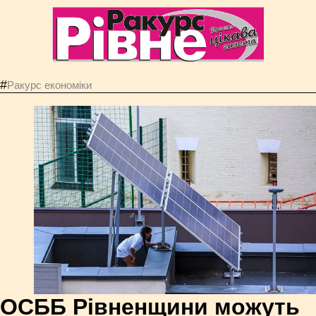
#
Ракурс економiки
ОСББ Рівненщини можуть