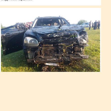
Злетіли із мосту в річку:
загинуло троє осіб
Подія сталася 29 травня близько 18 години між селами