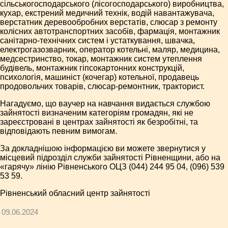
сільськогосподарського (лісогосподарського) виробництва,
кухар, екстрений медичний технік, водій навантажувача,
верстатник деревообробних верстатів, слюсар з ремонту
колісних автотранспортних засобів, фармація, монтажник
санітарно-технічних систем і устаткування, швачка,
електрогазозварник, оператор котельні, маляр, медицина,
медсестринство, токар, монтажник систем утеплення
будівель, монтажник гіпсокартонних конструкцій,
психологія, машиніст (кочегар) котельної, продавець
продовольчих товарів, слюсар-ремонтник, тракторист.
Нагадуємо, що ваучер на навчання видається службою
зайнятості визначеним категоріям громадян, які не
зареєстровані в центрах зайнятості як безробітні, та
відповідають певним вимогам.
За докладнішою інформацією ви можете звернутися у
місцевий підрозділ служби зайнятості Рівненщини, або на
«гарячу» лінію Рівненського ОЦЗ (044) 244 95 04, (096) 539
53 59.
Рівненський обласний центр зайнятості
09.06.2024