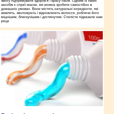
змогу підтримувати здоров’я і красу пасм. Одним із таких
засобів є спреї-маски, які можна зробити самостійно в
домашніх умовах. Вони містять натуральні інгредієнти, які
живлять, зволожують і відновлюють волосся, роблячи його
міцнішим, блискучішим і доглянутим. Стилісти підказали нам
реце