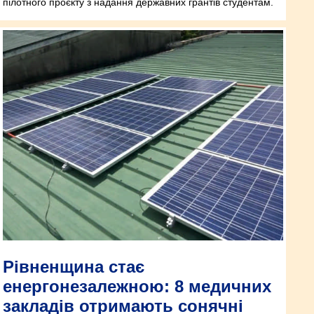
пілотного проєкту з надання державних грантів студентам.
Рівненщина стає
енергонезалежною: 8 медичних
закладів отримають сонячні