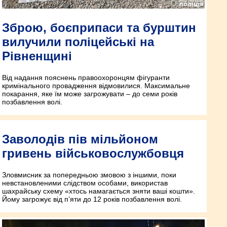
Зброю, боєприпаси та бурштин
вилучили поліцейські на
Рівненщині
Від надання пояснень правоохоронцям фігуранти
кримінального провадження відмовилися. Максимальне
покарання, яке їм може загрожувати – до семи років
позбавлення волі.
Заволодів пів мільйоном
гривень військовослужбовця
Зловмисник за попередньою змовою з іншими, поки
невстановленими слідством особами, використав
шахрайську схему «хтось намагається зняти ваші кошти».
Йому загрожує від п’яти до 12 років позбавлення волі.