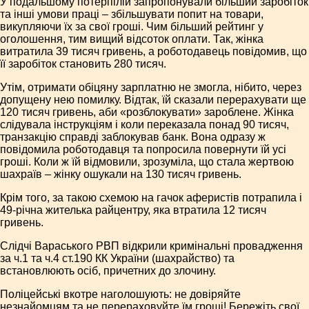
У подальшому потерпілій запропонували більший заробіток
та інші умови праці – збільшувати попит на товари,
викупляючи їх за свої гроші. Чим більший рейтинг у
оголошення, тим вищий відсоток оплати. Так, жінка
витратила 39 тисяч гривень, а роботодавець повідомив, що
її заробіток становить 280 тисяч.
Утім, отримати обіцяну зарплатню не змогла, нібито, через
допущену нею помилку. Відтак, їй сказали перерахувати ще
120 тисяч гривень, аби «розблокувати» зароблене. Жінка
слідувала інструкціям і коли переказала понад 90 тисяч,
транзакцію справді заблокував банк. Вона одразу ж
повідомила роботодавця та попросила повернути їй усі
гроші. Коли ж їй відмовили, зрозуміла, що стала жертвою
шахраїв – жінку ошукали на 130 тисяч гривень.
Крім того, за такою схемою на гачок аферистів потрапила і
49-річна жителька райцентру, яка втратила 12 тисяч
гривень.
Слідчі Вараського РВП відкрили кримінальні провадження
за ч.1 та ч.4 ст.190 КК України (шахрайство) та
встановлюють осіб, причетних до злочину.
Поліцейські вкотре наголошують: не довіряйте
незнайомцям та не перераховуйте їм гроші! Бережіть свої