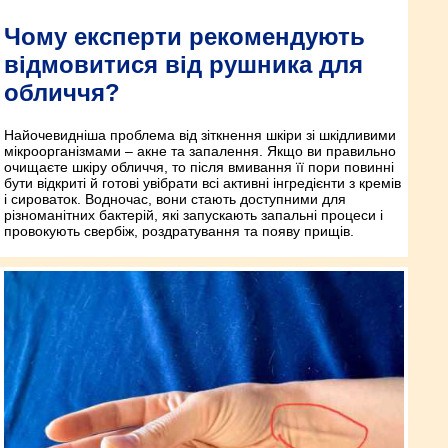
Чому експерти рекомендують
відмовитися від рушника для
обличчя?
Найочевидніша проблема від зіткнення шкіри зі шкідливими
мікроорганізмами – акне та запалення. Якщо ви правильно
очищаєте шкіру обличчя, то після вмивання її пори повинні
бути відкриті й готові увібрати всі активні інгредієнти з кремів
і сироваток. Водночас, вони стають доступними для
різноманітних бактерій, які запускають запальні процеси і
провокують свербіж, роздратування та появу прищів.