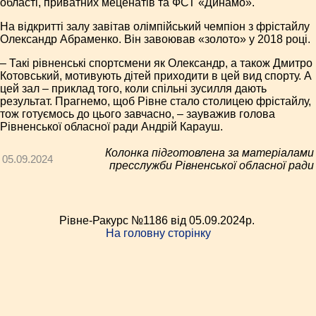
області, приватних меценатів та ФСТ «Динамо».
На відкритті залу завітав олімпійський чемпіон з фрістайлу
Олександр Абраменко. Він завоював «золото» у 2018 році.
– Такі рівненські спортсмени як Олександр, а також Дмитро
Котовський, мотивують дітей приходити в цей вид спорту. А
цей зал – приклад того, коли спільні зусилля дають
результат. Прагнемо, щоб Рівне стало столицею фрістайлу,
тож готуємось до цього завчасно, – зауважив голова
Рівненської обласної ради Андрій Карауш.
Колонка підготовлена за матеріалами
05.09.2024
пресслужби Рівненської обласної ради
Рівне-Ракурс №1186 від 05.09.2024p.
На головну сторінку