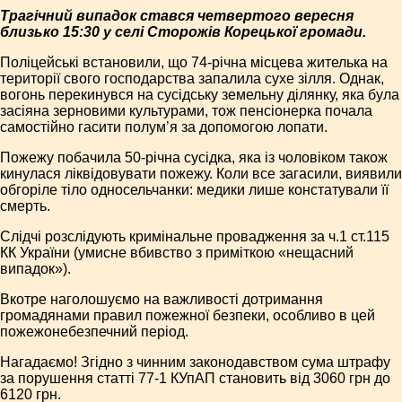
Трагічний випадок стався четвертого вересня
близько 15:30 у селі Сторожів Корецької громади.
Поліцейські встановили, що 74-річна місцева жителька на
території свого господарства запалила сухе зілля. Однак,
вогонь перекинувся на сусідську земельну ділянку, яка була
засіяна зерновими культурами, тож пенсіонерка почала
самостійно гасити полум’я за допомогою лопати.
Пожежу побачила 50-річна сусідка, яка із чоловіком також
кинулася ліквідовувати пожежу. Коли все загасили, виявили
обгоріле тіло односельчанки: медики лише констатували її
смерть.
Слідчі розслідують кримінальне провадження за ч.1 ст.115
КК України (умисне вбивство з приміткою «нещасний
випадок»).
Вкотре наголошуємо на важливості дотримання
громадянами правил пожежної безпеки, особливо в цей
пожежонебезпечний період.
Нагадаємо! Згідно з чинним законодавством сума штрафу
за порушення статті 77-1 КУпАП становить від 3060 грн до
6120 грн.