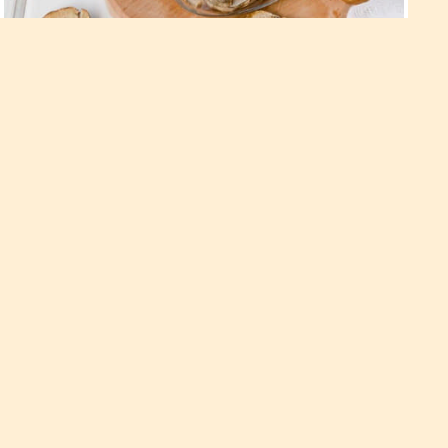
Правила зберігання сушених
грибів
У матеріалі йтиметься про сушені гриби – як правильно їх
зберігати, щоб вони не зіпсувалися і на довгий час зберегли
свої смакові якості. Потрібно зазначити, що саме сушіння
вважається ідеальним способом заготовити деякі види
грибів. Доведено, що деякі гриби навіть посилюють свої
смакові якості й аромат після сушіння.