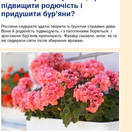
підвищити родючість і
придушити бур’яни?
Рослини-сидерати здатні творити із ґрунтом справжні дива.
Вони й родючість підвищують, і з патогенами борються, і
зростання бур’янів пригнічують. Фахівці сказали, коли, як та
які сидерати сіяти після збирання врожаю.