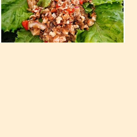
Салат «Ацецилі»
Солодкий перець – 2 шт.; баклажан – 2 шт.; куряче філе –
300 г; червона цибуля –1 маленька цибулина; часник –1
зубчик; волоські горіхи –50 г; кінза, петрушка – пучок; Для