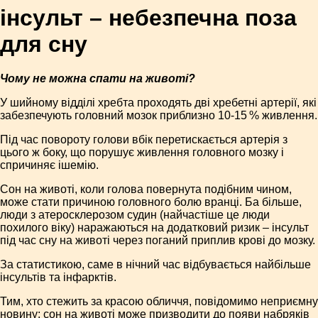
інсульт – небезпечна поза
для сну
Чому не можна спати на животі?
У шийному відділі хребта проходять дві хребетні артерії, які
забезпечують головний мозок приблизно 10-15 % живлення.
Під час повороту голови вбік перетискається артерія з
цього ж боку, що порушує живлення головного мозку і
спричиняє ішемію.
Сон на животі, коли голова повернута подібним чином,
може стати причиною головного болю вранці. Ба більше,
люди з атеросклерозом судин (найчастіше це люди
похилого віку) наражаються на додатковий ризик – інсульт
під час сну на животі через поганий приплив крові до мозку.
За статистикою, саме в нічний час відбувається найбільше
інсультів та інфарктів.
Тим, хто стежить за красою обличчя, повідомимо неприємну
новину: сон на животі може призводити до появи набряків