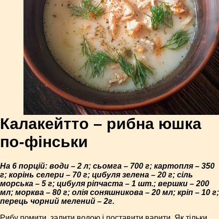
Калакейтто – рибна юшка
по-фінськи
На 6 порцій: води – 2 л; сьомга – 700 г; картопля – 350
г; корінь селери – 70 г; цибуля зелена – 20 г; сіль
морська – 5 г; цибуля ріпчаста – 1 шт.; вершки – 200
мл; морква – 80 г; олія соняшникова – 20 мл; кріп – 10 г;
перець чорний мелений – 2г.
Рибу помити, залити водою і поставити варити. Як тільки