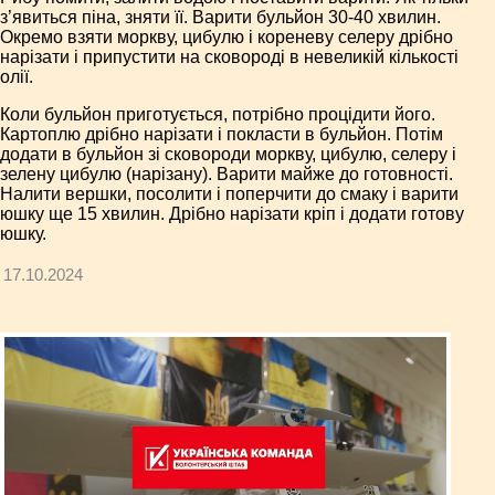
з’явиться піна, зняти її. Варити бульйон 30-40 хвилин.
Окремо взяти моркву, цибулю і кореневу селеру дрібно
нарізати і припустити на сковороді в невеликій кількості
олії.
Коли бульйон приготується, потрібно процідити його.
Картоплю дрібно нарізати і покласти в бульйон. Потім
додати в бульйон зі сковороди моркву, цибулю, селеру і
зелену цибулю (нарізану). Варити майже до готовності.
Налити вершки, посолити і поперчити до смаку і варити
юшку ще 15 хвилин. Дрібно нарізати кріп і додати готову
юшку.
17.10.2024