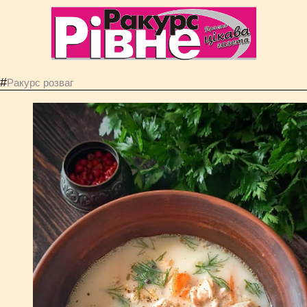
#
Ракурс розваг