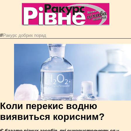
#
Ракурс добрих порад
Коли перекис водню
виявиться корисним?
Є багато різних засобів, які використовуються у