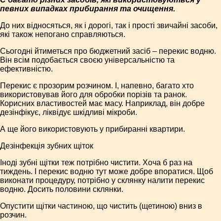
певних випадках прибирання та очищення.
До них відносяться, як і дорогі, так і прості звичайні засоби,
які також непогано справляються.
Сьогодні йтиметься про бюджетний засіб – перекис водню.
Він всім подобається своєю універсальністю та
ефективністю.
Перекис є прозорим розчином. І, напевно, багато хто
використовував його для обробки порізів та ранок.
Корисних властивостей має масу. Наприклад, він добре
дезінфікує, ліквідує шкідливі мікроби.
А ще його використовують у прибиранні квартири.
Дезінфекція зубних щіток
Іноді зубні щітки теж потрібно чистити. Хоча б раз на
тиждень. І перекис водню тут може добре впоратися. Щоб
виконати процедуру, потрібно у склянку налити перекис
водню. Досить половини склянки.
Опустити щітки частиною, що чистить (щетиною) вниз в
розчин.