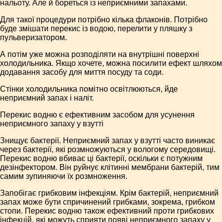
нальоту. Але й бореться із неприємними запахами.
Для такої процедури потрібно кілька флаконів. Потрібно
буде змішати перекис із водою, перелити у пляшку з
пульверизатором.
А потім уже можна розподіляти на внутрішні поверхні
холодильника. Якщо хочете, можна посилити ефект шляхом
додавання засобу для миття посуду та соди.
Стінки холодильника помітно освітлюються, йде
неприємний запах і наліт.
Перекис водню є ефективним засобом для усунення
неприємного запаху у взутті
Знищує бактерії. Неприємний запах у взутті часто виникає
через бактерії, які розмножуються у вологому середовищі.
Перекис водню вбиває ці бактерії, оскільки є потужним
дезінфектором. Він руйнує клітинні мембрани бактерій, тим
самим зупиняючи їх розмноження.
Запобігає грибковим інфекціям. Крім бактерій, неприємний
запах може бути спричинений грибками, зокрема, грибком
стопи. Перекис водню також ефективний проти грибкових
інфекцій, які можуть сприяти появі неприємного запаху у