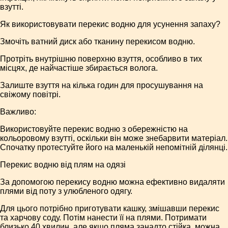
взутті.
Як використовувати перекис водню для усунення запаху?
Змочіть ватний диск або тканину перекисом водню.
Протріть внутрішню поверхню взуття, особливо в тих
місцях, де найчастіше збирається волога.
Залиште взуття на кілька годин для просушування на
свіжому повітрі.
Важливо:
Використовуйте перекис водню з обережністю на
кольоровому взутті, оскільки він може знебарвити матеріал.
Спочатку протестуйте його на маленькій непомітній ділянці.
Перекис водню від плям на одязі
За допомогою перекису водню можна ефективно видаляти
плями від поту з улюбленого одягу.
Для цього потрібно приготувати кашку, змішавши перекис
та харчову соду. Потім нанести її на плями. Потримати
близько 40 хвилин, але якщо пляма занадто стійка, можна