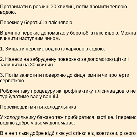
Протримати в розчині 30 хвилин, потім промити теплою
водою.
Перекис у боротьбі з пліснявою
Відмінно перекис допомагає у боротьбі з пліснявою. Можна
вчинити наступним чином.
1. Змішати перекис водню із харчовою содою.
2. Нанеси на забруднену поверхню за допомогою щітки і
залишити на 30 хвилин.
3. Потім зачистити поверхню до кінця, змити чи протерти
серветкою.
Роблячи таку процедуру як профілактику, пліснява довго не
турбуватиме вас у ванній.
Перекис для миття холодильника
У холодильнику бажано теж прибиратися частіше. І перекис
водню добре у цьому допомагає.
Він не тільки добре відбілює усі стінки від жовтизни, різного