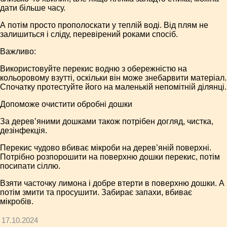
дати більше часу.
А потім просто прополоскати у теплій воді. Від плям не
залишиться і сліду, перевірений роками спосіб.
Важливо:
Використовуйте перекис водню з обережністю на
кольоровому взутті, оскільки він може знебарвити матеріал.
Спочатку протестуйте його на маленькій непомітній ділянці.
Допоможе очистити обробні дошки
За дерев’яними дошками також потрібен догляд, чистка,
дезінфекція.
Перекис чудово вбиває мікроби на дерев’яній поверхні.
Потрібно розпорошити на поверхню дошки перекис, потім
посипати сіллю.
Взяти часточку лимона і добре втерти в поверхню дошки. А
потім змити та просушити. Забирає запахи, вбиває
мікробів.
17.10.2024