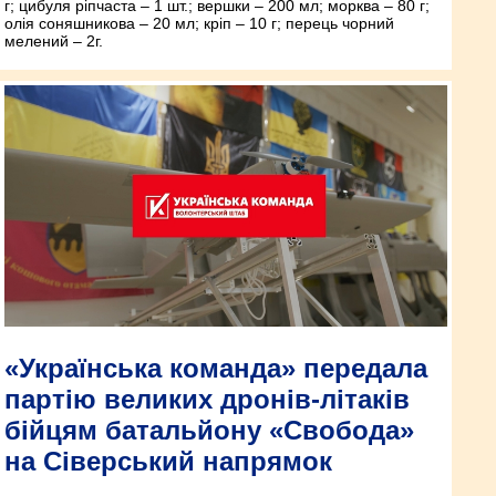
г; цибуля ріпчаста – 1 шт.; вершки – 200 мл; морква – 80 г;
олія соняшникова – 20 мл; кріп – 10 г; перець чорний
мелений – 2г.
«Українська команда» передала
партію великих дронів-літаків
бійцям батальйону «Свобода»
на Сіверський напрямок