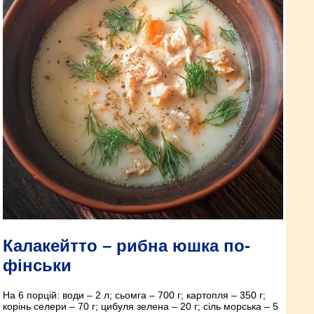
Калакейтто – рибна юшка по-
фінськи
На 6 порцій: води – 2 л; сьомга – 700 г; картопля – 350 г;
корінь селери – 70 г; цибуля зелена – 20 г; сіль морська – 5