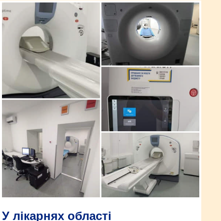
У лікарнях області