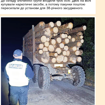
До складу злочинної групи входили троє осіб. Двоє на волі
купували наркотичні засоби, а потому пакунки поштою
пересилали до установи для 38-річного засудженого.