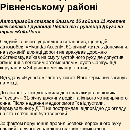
Рівненському районі
Автопригода сталася близько 16 години 11 жовтня
між селами Грушвиця Перша та Грушвиця Друга на
трасі «Київ-Чоп».
Слідчий слідчого управління встановив, що водій
автомобіля «Hyundai Accent», 61-річний житель Донеччини,
на звуженій ділянці дороги не врахував дорожню
обстановку, виїхав на смугу зустрічного руху, де допустив
зіткнення з легковим автомобілем «Toyota Camry» під
керуванням 34-річного мешканця столиці.
Від удару «Hyundai» злетів у кювет. Його керманич загинув
на місці.
До лікарні також доставили двох пасажирів легковика
«Toyota» – 31-річну дружину водія та їхнього чотирирічного
сина. Після надання меддопомоги їх відпустили.
Кермувальник у ДТП не постраждав, відповідно до огляду
на стан сп’яніння був тверезий.
За фактом порушення правил безпеки дорожнього руху
слідчий слідчого управління відкрив кримінальне