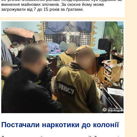
вчинення майнових злочинів. За скоєне йому може
загрожувати від 7 до 15 років за ґратами.
Постачали наркотики до колонії