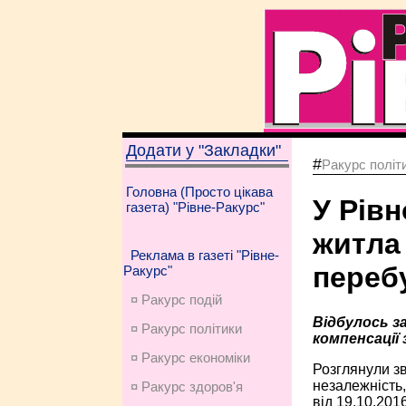
Додати у "Закладки"
#
Ракурс політ
Головна (Просто цікава
У Рів
газета) "Рівне-Ракурс"
житла 
Реклама в газеті "Рівне-
переб
Ракурс"
¤ Ракурс подій
Відбулось з
¤ Ракурс політики
компенсації
¤ Ракурс економiки
Розглянули зв
незалежність,
¤ Ракурс здоров'я
від 19.10.201