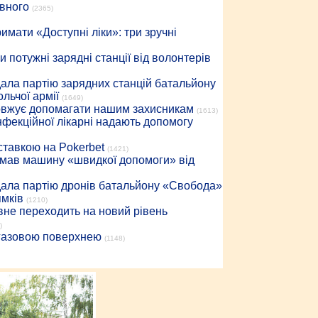
івного
(2365)
имати «Доступні ліки»: три зручні
 потужні зарядні станції від волонтерів
дала партію зарядних станцій батальйону
льчої армії
(1649)
довжує допомагати нашим захисникам
(1613)
інфекційної лікарні надають допомогу
 ставкою на Pokerbet
(1421)
римав машину «швидкої допомоги» від
дала партію дронів батальйону «Свобода»
ямків
(1210)
вне переходить на новий рівень
)
 газовою поверхнею
(1148)