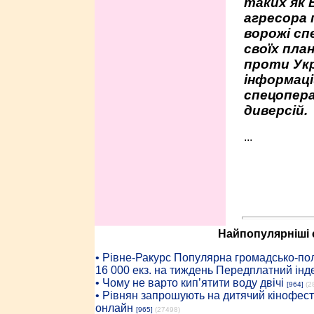
таких як 
агресора 
ворожі сп
своїх пла
проти Укр
інформаці
спецопера
диверсій.
...
Найпопулярніші с
• Рiвне-Ракурс Популярна громадсько-пол
16 000 екз. на тиждень Передплатний інд
• Чому не варто кип’ятити воду двічі
[964]
(2
• Рівнян запрошують на дитячий кінофест
онлайн
[965]
(27498)