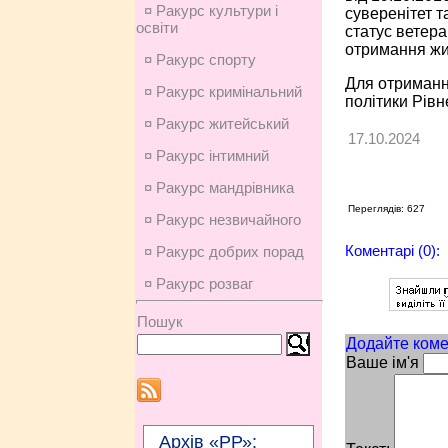
¤ Ракурс культури і
суверенітет т
освіти
статус ветера
отримання жи
¤ Ракурс спорту
Для отримання
¤ Ракурс кримінальний
політики Рівн
¤ Ракурс житейський
17.10.2024
¤ Ракурс інтимний
¤ Ракурс мандрівника
Переглядів: 627
¤ Ракурс незвичайного
Коментарі (0):
¤ Ракурс добрих порад
¤ Ракурс розваг
Пошук
Додайте коме
Ваше ім'я
Архів «РР»: