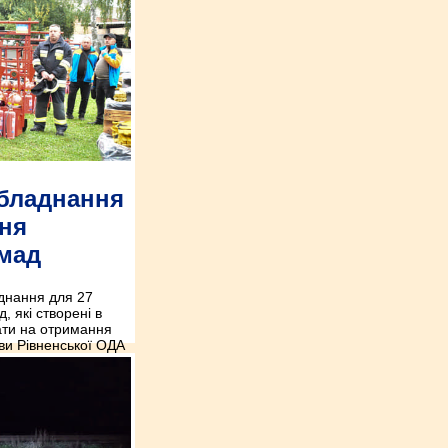
обладнання
ння
омад
днання для 27
 які створені в
кати на отримання
ви Рівненської ОДА