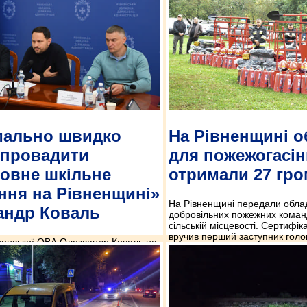
мально швидко
На Рівненщині 
впровадити
для пожежогасі
овне шкільне
отримали 27 гр
ння на Рівненщині»
На Рівненщині передали обла
андр Коваль
добровільних пожежних команд,
сільській місцевості. Сертифі
вручив перший заступник голо
ненської ОВА Олександр Коваль на
Сергій Подолін.
янами та керівниками ТГ дав
овам громад максимально швидко
ння на сесіях щодо старту