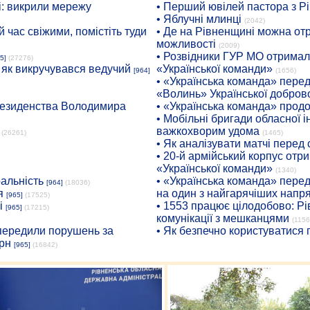
: викрили мережу
• Перший ювілей пастора з Р
• Яблучні млинці
(2042)
 час свіжими, помістіть туди
• Де на Рівненщині можна отр
можливості
(2009)
• Розвідники ГУР МО отримали
5]
(27276)
: як викручувався ведучий
«Української команди»
[964]
(1656)
• «Українська команда» пере
«Волинь» Української доброво
президенства Володимира
• «Українська команда» про
• Мобільні бригади обласної 
важкохворим удома
(26261)
(1465)
• Як аналізувати матчі перед
• 20-й армійський корпус от
«Української команди»
(1340)
ральність
• «Українська команда» пере
[964]
(18036)
я
на один з найгарячіших напр
[965]
(17525)
і
• 1553 працює цілодобово: Рі
[965]
(17215)
комунікації з мешканцями
(1156
опередили порушень за
• Як безпечно користуватися
рн
[965]
(16842)