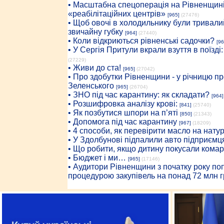
• Масштабна спецоперація на Рівненщині
«реабілітаційних центрів»
[965]
(27476)
• Щоб овочі в холодильнику були тривалий
звичайну губку
[964]
(27440)
• Коли відкриються рівненські садочки?
[96
• У Сергія Притули вкрали взуття в поїзді
(27229)
• Живи до ста!
[965]
(27042)
• Про здобутки Рівненщини - у річницю 
Зеленського
[965]
(26704)
• ЗНО під час карантину: як складати?
[964]
• Розшифровка аналізу крові:
[841]
(25740)
• Як позбутися шпори на п’яті
[850]
(21343)
• Допомога під час карантину
[967]
(18209)
• 4 способи, як перевірити масло на нату
• У Здолбунові підпалили авто підприємц
• Що робити, якщо дитину покусали комар
• Бюджет і ми…
[965]
(17146)
• Аудитори Рівненщини з початку року п
процедурою закупівель на понад 72 млн г