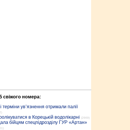
5 свіжого номера:
 терміни ув’язнення отримали палії
7)
ролікуватися в Корецькій водолікарні
(2669)
дала бійцям спецпідрозділу ГУР «Артан»
01)