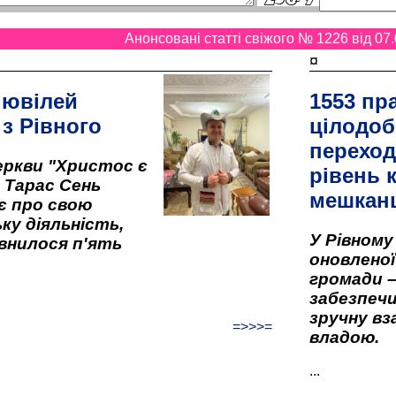
Анонсовані статті свіжого № 1226 від 07.
¤
 ювілей
1553 пр
 з Рівного
цілодоб
переход
ркви "Христос є
рівень к
" Тарас Сень
мешкан
є про свою
ку діяльність,
У Рівном
внилося п'ять
оновленої 
громади –
забезпеч
зручну вз
=>>>=
владою.
...