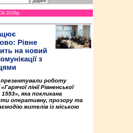
08.2026p.
ацює
ово: Рівне
ить на новий
омунікації з
цями
у презентували роботу
«Гарячої лінії Рівненської
 1553», яка покликана
ити оперативну, прозору та
аємодію жителів із міською