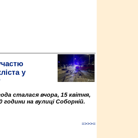
участю
ліста у
у
да сталася вчора, 15 квітня,
0 години на вулиці Соборній.
=>>>=