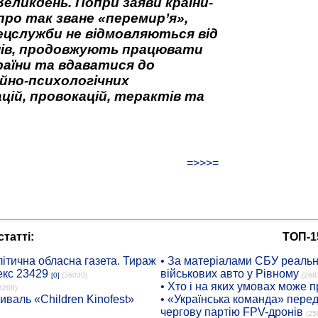
Великдень. Попри заяви країни-
про так зване «перемир’я»,
ецслужби не відмовляються від
нів, продовжують працювати
аїни та вдаватися до
йно-психологічних
цій, провокацій, терактів та
=>>>=
татті:
ТОП-1
ітична обласна газета. Тираж
• За матеріалами СБУ реальні
екс 23429
військових авто у Рівному
[0]
(36030)
(268
• Хто і на яких умовах може п
8208)
иваль «Children Kinofest»
• «Українська команда» пере
чергову партію FPV-дронів
(25