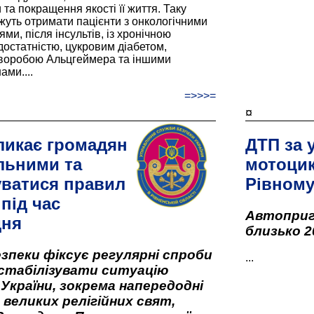
та покращення якості її життя. Таку
жуть отримати пацієнти з онкологічними
и, після інсультів, із хронічною
остатністю, цукровим діабетом,
хворобою Альцгеймера та іншими
ами....
=>>>=
¤
ликає громадян
ДТП за 
льними та
мотоцик
ватися правил
Рівном
під час
Автоприго
дня
близько 2
зпеки фіксує регулярні спроби
...
стабілізувати ситуацію
 України, зокрема напередодні
 великих релігійних свят,