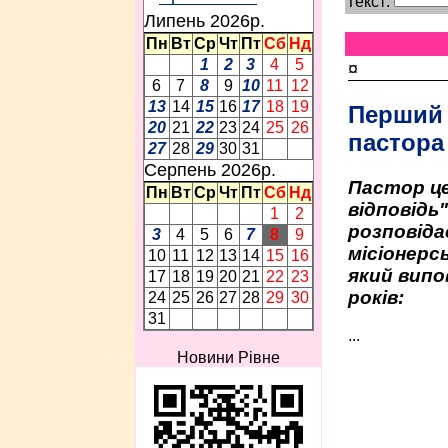
Текст:
Липень 2026p.
Пн
Вт
Ср
Чт
Пт
Сб
Нд
1
2
3
4
5
¤
6
7
8
9
10
11
12
13
14
15
16
17
18
19
Перший
20
21
22
23
24
25
26
пастора
27
28
29
30
31
Серпень 2026p.
Пастор це
Пн
Вт
Ср
Чт
Пт
Сб
Нд
відповідь
1
2
розповіда
3
4
5
6
7
8
9
місіонерсь
10
11
12
13
14
15
16
який випо
17
18
19
20
21
22
23
років:
24
25
26
27
28
29
30
31
...
Новини Рівне