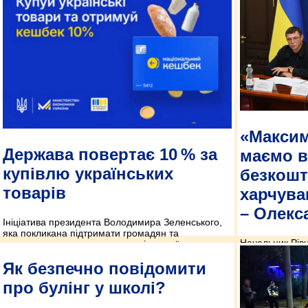
«Макси
Держава повертає 10 % за
маємо 
купівлю українських
безкошт
товарів
харчува
– Олекс
Ініціатива президента Володимира Зеленського,
яка покликана підтримати громадян та
Начальник Рів
стимулювати попит на продукцію українських
нараді з освіт
виробників, викликала зацікавленість як з боку
доручення гол
Як безпечно повідомити
представників бізнесу, так і звичайних людей.
прийняти ріше
Адже ця програма створює сприятливі умови для
про булінг у школі?
ініціативи.
подальшого розвитку економіки, дозволяє
споживачам отримувати 10 % кешбеку від вартості