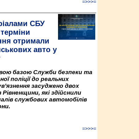
=>>>=
ріалами СБУ
 терміни
ння отримали
йськових авто у
у
овою базою Служби безпеки та
ної поліції до реальних
ув’язнення засуджено двох
 Рівненщини, які здійснили
палів службових автомобілів
ни.
=>>>=