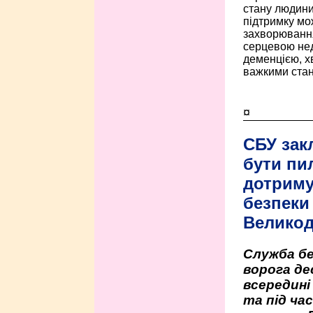
стану людини 
підтримку мо
захворюванням
серцевою нед
деменцією, 
важкими стан
¤
СБУ зак
бути пи
дотриму
безпеки 
Велико
Служба бе
ворога де
всередині
та під час