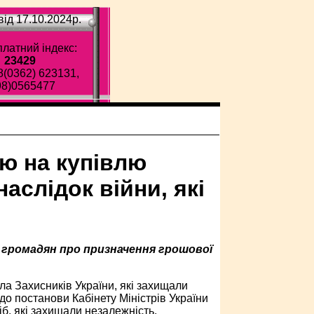
ід 17.10.2024p.
латний індекс:
23429
8(0362) 623131,
98)0565477
ю на купівлю
аслідок війни, які
й громадян про призначення грошової
сла Захисників України, які захищали
 до постанови Кабінету Міністрів України
б, які захищали незалежність,