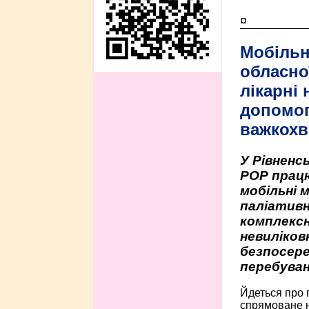
¤
Мобільн
обласно
лікарні
допомо
важкохв
У Рівненсь
РОР працю
мобільні 
паліативн
комплексн
невиліко
безпосере
перебуван
Йдеться про 
спрямоване н