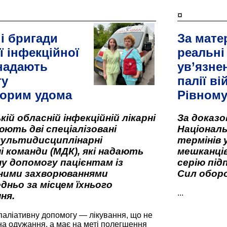
¤
і бригади
За мате
ї інфекційної
реальні
 надають
ув’язне
гу
палії ві
орим удома
Рівном
кій обласній інфекційній лікарні
За доказ
ють дві спеціалізовані
Національ
мультидисциплінарні
термінів 
і команди (МДК), які надають
мешканців
у допомогу пацієнтам із
серію під
вними захворюваннями
Сил оборо
дньо за місцем їхнього
...
ня.
паліативну допомогу — лікування, що не
а одужання, а має на меті полегшення