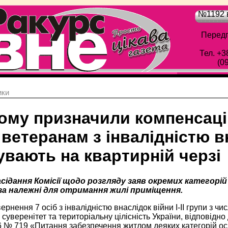
№1192 в
Передп
Тел. +3
(0
ики
ному призначили компенсаці
ветеранам з інвалідністю вн
увають на квартирній черзі
асідання Комісії щодо розгляду заяв окремих категорі
 за належні для отримання жилі приміщення.
ернення 7 осіб з інвалідністю внаслідок війни І-ІІ групи з чи
 суверенітет та територіальну цілісність України, відповідно
6 № 719 «Питання забезпечення житлом деяких категорій осі