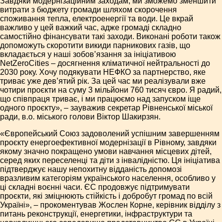
Завдяки модернізаційним заходам, ми зможемо зменшити
витрати з бюджету громади шляхом скорочення
споживання тепла, електроенергії та води. Це вкрай
важливо у цей важкий час, адже громаді складно
самостійно фінансувати такі заходи. Виконані роботи також
допоможуть скоротити викиди парникових газів, що
вкладається у наші зобов’язання за ініціативою
NetZeroCities – досягнення кліматичної нейтральності до
2030 року. Хочу подякувати НЕФКО за партнерство, яке
триває уже дев’ятий рік. За цей час ми реалізували вже
чотири проєкти на суму 3 мільйони 760 тисяч євро. Я радий,
що співпраця триває, і ми працюємо над запуском іще
одного проєкту», – зауважив секретар Рівненської міської
ради, в.о. міського голови Віктор Шакирзян.
«Європейський Союз задоволений успішним завершенням
проєкту енергоефективної модернізації в Рівному, завдяки
якому значно покращено умови навчання місцевих дітей,
серед яких переселенці та діти з інвалідністю. Ця ініціатива
підтверджує нашу непохитну відданість допомозі
вразливим категоріям українського населення, особливо у
ці складні воєнні часи. ЄС продовжує підтримувати
проєкти, які зміцнюють стійкість і добробут громад по всій
Україні», – прокоментував Жослен Корне, керівник відділу з
питань реконструкції, енергетики, інфраструктури та