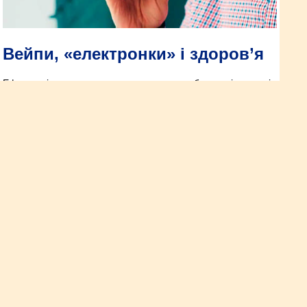
Вейпи, «електронки» і здоров’я
Ефективність електронних сигарет як засобу для відмови від
куріння не доведена, проте відомо, що вони становлять
загрозу для здоров’я.
Коли перекис водню виявиться