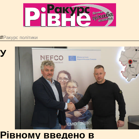
#
Ракурс політики
У
Рівному введено в