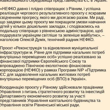
навколишнього середовища представництва ЄС в Україні.
«НЕФКО давно і плідно співпрацює з Рівним, і успішна
реалізація чергового результативного проєкту є яскравим
свідченням прогресу, якого ми досягаємо разом. Ми раді,
що завдяки цьому проєкту ми покращили умови навчання
дітей у кількох дошкільних закладах, і сподіваємось на
подальшу співпрацю з рівненською адміністрацією, щоб
подарувати українцям світліше та зеленіше майбутнє», –
наголосив Олексій Думік, технічний радник НЕФКО.
Проєкт «Реконструкція та відновлення муніципальної
інфраструктури м. Рівне для підтримки нагальних потреб
внутрішньо переміщених осіб» успішно реалізовано за
фінансової підтримки Європейського Союзу та
впроваджено Північною екологічною фінансовою
корпорацією (НЕФКО) у рамках Програми NIP «Підтримка
ЄС для задоволення нагальних житлових потреб
внутрішньо переміщених осіб (ВПО) в Україні».
Координацію проєкту у Рівному здійснювали працівники
Управління з питань стратегічного розвитку та інвестицій
Департаменту економічного розвитку за участі
представників Управління капітального будівництва та
Управління освіти Рівненської міської ради.