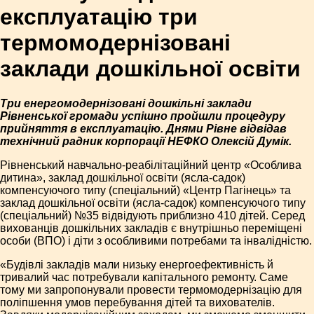
експлуатацію три
термомодернізовані
заклади дошкільної освіти
Три енергомодернізовані дошкільні заклади
Рівненської громади успішно пройшли процедуру
прийняття в експлуатацію. Днями Рівне відвідав
технічний радник корпорації НЕФКО Олексій Думік.
Рівненський навчально-реабілітаційний центр «Особлива
дитина», заклад дошкільної освіти (ясла-садок)
компенсуючого типу (спеціальний) «Центр Пагінець» та
заклад дошкільної освіти (ясла-садок) компенсуючого типу
(спеціальний) №35 відвідують приблизно 410 дітей. Серед
вихованців дошкільних закладів є внутрішньо переміщені
особи (ВПО) і діти з особливими потребами та інвалідністю.
«Будівлі закладів мали низьку енергоефективність й
тривалий час потребували капітального ремонту. Саме
тому ми запропонували провести термомодернізацію для
поліпшення умов перебування дітей та вихователів.