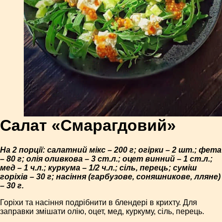
Салат «Смарагдовий»
На 2 порції: салатний мікс – 200 г; огірки – 2 шт.; фета
– 80 г; олія оливкова – 3 ст.л.; оцет винний – 1 ст.л.;
мед – 1 ч.л.; куркума – 1/2 ч.л.; сіль, перець; суміш
горіхів – 30 г; насіння (гарбузове, соняшникове, лляне)
– 30 г.
Горіхи та насіння подрібнити в блендері в крихту. Для
заправки змішати олію, оцет, мед, куркуму, сіль, перець.