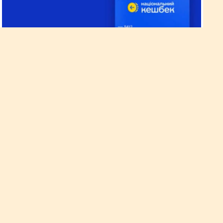
Держава повертає 10 % за
купівлю українських товарів
Ініціатива президента Володимира Зеленського, яка
покликана підтримати громадян та стимулювати попит на
продукцію українських виробників, викликала зацікавленість
як з боку представників бізнесу, так і звичайних людей. Адже
ця програма створює сприятливі умови для подальшого
розвитку економіки, дозволяє споживачам отримувати 10 %
кешбеку від вартості придбаних товарів українського
виробництва.