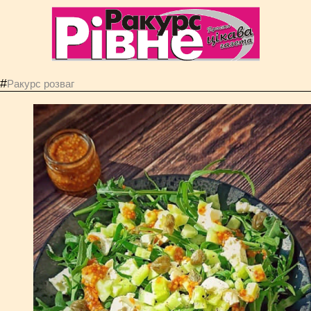
#
Ракурс розваг