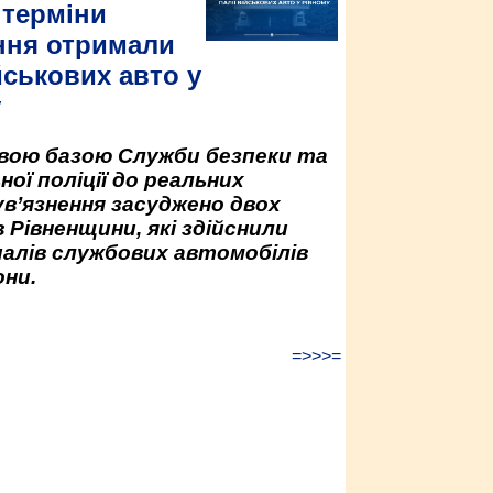
 терміни
ння отримали
йськових авто у
у
овою базою Служби безпеки та
ної поліції до реальних
ув’язнення засуджено двох
 Рівненщини, які здійснили
палів службових автомобілів
ни.
=>>>=