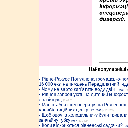
проти Укр
інформаці
спецопера
диверсій.
...
Найпопулярніші с
• Рiвне-Ракурс Популярна громадсько-пол
16 000 екз. на тиждень Передплатний інд
• Чому не варто кип’ятити воду двічі
[964]
(2
• Рівнян запрошують на дитячий кінофест
онлайн
[965]
(27474)
• Масштабна спецоперація на Рівненщині
«реабілітаційних центрів»
[965]
(27452)
• Щоб овочі в холодильнику були тривалий
звичайну губку
[964]
(27424)
• Коли відкриються рівненські садочки?
[96