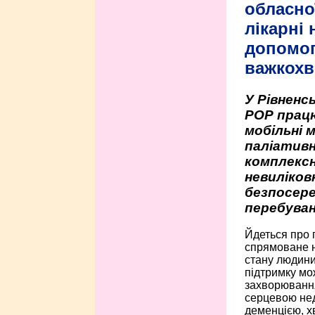
обласно
лікарні
допомо
важкохв
У Рівненсь
РОР працю
мобільні 
паліативн
комплексн
невиліко
безпосере
перебуван
Йдеться про 
спрямоване н
стану людини 
підтримку мо
захворюванням
серцевою нед
деменцією, 