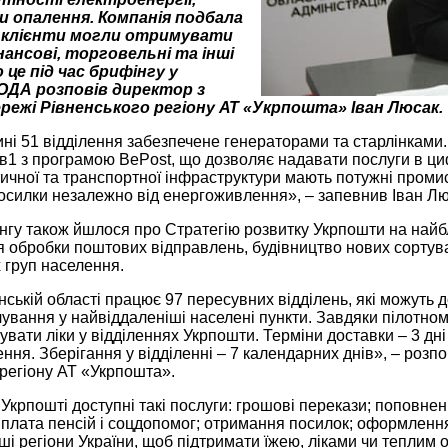
и опалення. Компанія подбала
 клієнти могли отримувати
нансові, торговельні та інші
 це під час брифінгу у
 ОДА розповів директор з
режі Рівненського регіону АТ «Укрпошта» Іван Люсак.
ні 51 відділення забезпечене генераторами та старлінками
в1 з програмою BePost, що дозволяє надавати послуги в циф
тичної та транспортної інфраструктури мають потужні промис
осилки незалежно від енергоживлення», – запевнив Іван Лю
нгу також йшлося про Стратегію розвитку Укрпошти на найб
я обробки поштових відправлень, будівництво нових сортува
х груп населення.
нській області працює 97 пересувних відділень, які можуть до
ування у найвіддаленіші населені пункти. Завдяки пілотном
вати ліки у відділеннях Укрпошти. Терміни доставки – 3 дн
ння. Зберігання у відділенні – 7 календарних днів», – розпо
регіону АТ «Укрпошта».
 Укрпошті доступні такі послуги: грошові перекази; поповненн
иплата пенсій і соцдопомог; отримання посилок; оформленн
ші регіони України, щоб підтримати їжею, ліками чи теплим 