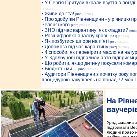
• У Сергія Притули вкрали взуття в поїзді
(27210)
• Живи до ста!
[965]
(27017)
• Про здобутки Рівненщини - у річницю 
Зеленського
[965]
(26677)
• ЗНО під час карантину: як складати?
[964]
• Розшифровка аналізу крові:
[841]
(25736)
• Як позбутися шпори на п’яті
[850]
(21339)
• Допомога під час карантину
[967]
(18204)
• 4 способи, як перевірити масло на нату
• У Здолбунові підпалили авто підприємц
• Що робити, якщо дитину покусали комар
• Бюджет і ми…
[965]
(17140)
• Аудитори Рівненщини з початку року п
процедурою закупівель на понад 72 млн г
На Рівн
ваучері
Уряд схвалив з
підтримати Ве
людині право н
робітничою про