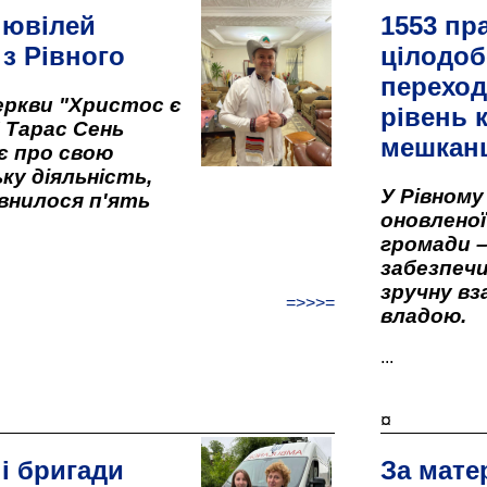
 ювілей
1553 пр
 з Рівного
цілодоб
переход
ркви "Христос є
рівень к
" Тарас Сень
мешкан
є про свою
ку діяльність,
У Рівном
внилося п'ять
оновленої 
громади –
забезпеч
зручну вз
=>>>=
владою.
...
¤
і бригади
За мате