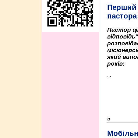
Перший
пастора
Пастор це
відповідь
розповіда
місіонерсь
який випо
років:
...
¤
Мобільн