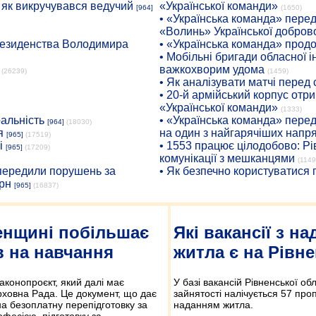
: як викручувався ведучий
«Української команди»
[964]
(1650)
• «Українська команда» пере
«Волинь» Української доброво
президенства Володимира
• «Українська команда» про
• Мобільні бригади обласної 
важкохворим удома
(26239)
(1459)
• Як аналізувати матчі перед
• 20-й армійський корпус от
«Української команди»
(1333)
ральність
• «Українська команда» пере
[964]
(18030)
я
на один з найгарячіших напр
[965]
(17519)
і
• 1553 працює цілодобово: Рі
[965]
(17209)
комунікації з мешканцями
(1149
опередили порушень за
• Як безпечно користуватися
рн
[965]
(16837)
енщині побільшає
Які вакансії з н
в на навчання
житла є на Рівн
аконопроєкт, який далі має
У базі вакансій Рівненської об
рховна Рада. Це документ, що дає
зайнятості налічується 57 про
а безоплатну перепідготовку за
наданням житла.
фесією, підготовку за