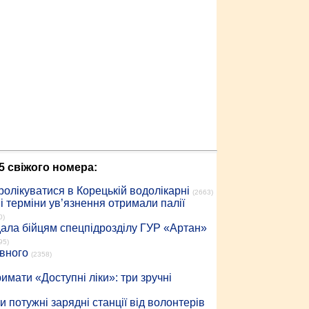
5 свіжого номера:
ролікуватися в Корецькій водолікарні
(2663)
 терміни ув’язнення отримали палії
0)
дала бійцям спецпідрозділу ГУР «Артан»
95)
івного
(2358)
имати «Доступні ліки»: три зручні
 потужні зарядні станції від волонтерів