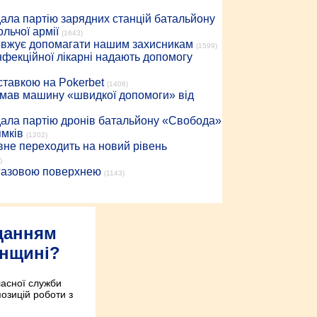
дала партію зарядних станцій батальйону
льчої армії
(1643)
довжує допомагати нашим захисникам
(1599)
інфекційної лікарні надають допомогу
 ставкою на Pokerbet
(1406)
римав машину «швидкої допомоги» від
дала партію дронів батальйону «Свобода»
ямків
(1202)
вне переходить на новий рівень
)
 газовою поверхнею
(1143)
аданням
енщині?
ласної служби
позицій роботи з