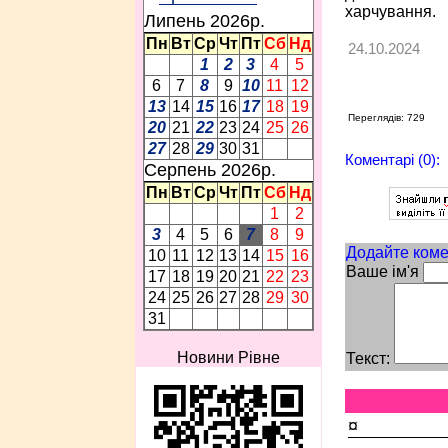
харчування.
Липень 2026p.
Пн
Вт
Ср
Чт
Пт
Сб
Нд
24.10.2024
1
2
3
4
5
6
7
8
9
10
11
12
13
14
15
16
17
18
19
Переглядів: 729
20
21
22
23
24
25
26
27
28
29
30
31
Коментарі (0):
Серпень 2026p.
Пн
Вт
Ср
Чт
Пт
Сб
Нд
1
2
3
4
5
6
7
8
9
Додайте коме
10
11
12
13
14
15
16
Ваше ім'я
17
18
19
20
21
22
23
24
25
26
27
28
29
30
31
Новини Рівне
Текст:
¤