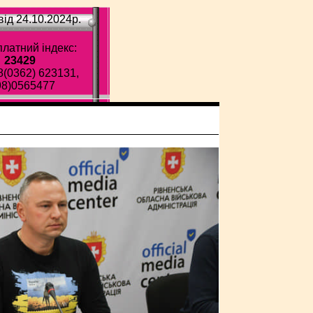
ід 24.10.2024p.
латний індекс:
23429
8(0362) 623131,
98)0565477