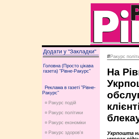
Додати у "Закладки"
#
Ракурс політ
Головна (Просто цікава
На Рі
газета) "Рівне-Ракурс"
Укрпо
Реклама в газеті "Рівне-
обслу
Ракурс"
¤ Ракурс подій
клієнт
¤ Ракурс політики
блекау
¤ Ракурс економiки
¤ Ракурс здоров'я
Укрпошта на
умовах відс