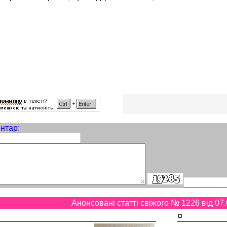
нтар:
Анонсовані статті свіжого № 1226 від 07.
¤