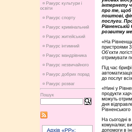
¤ Ракурс культури і
інтернету ч
освіти
про те, щоб
поштові, фі
¤ Ракурс спорту
послуги. Про
Рівненській
¤ Ракурс кримінальний
розвитку ме
¤ Ракурс житейський
«На Рівненщи
¤ Ракурс інтимний
пристроями 3
Об’єкти логіс
¤ Ракурс мандрівника
отримувати п
¤ Ракурс незвичайного
Під час брифі
автоматизаці
¤ Ракурс добрих порад
до послуг всі
¤ Ракурс розваг
«Нині у Рівне
продукти харч
Пошук
можуть отриму
дня відправле
Рівненського 
На сьогодні в
комуналки; в
Архів «РР»:
допомоги в ін