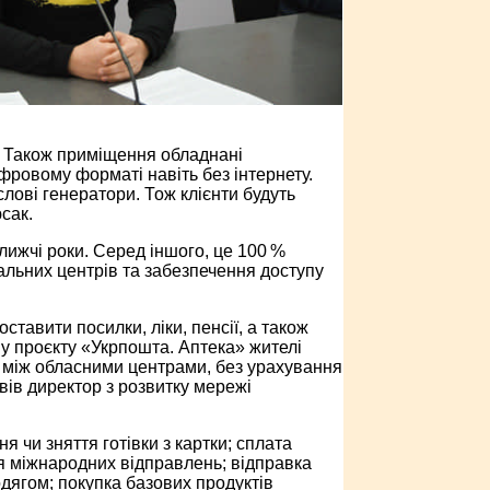
. Також приміщення обладнані
ровому форматі навіть без інтернету.
лові генератори. Тож клієнти будуть
сак.
лижчі роки. Серед іншого, це 100 %
льних центрів та забезпечення доступу
ставити посилки, ліки, пенсії, а також
у проєкту «Укрпошта. Аптека» жителі
і між обласними центрами, без урахування
вів директор з розвитку мережі
я чи зняття готівки з картки; сплата
я міжнародних відправлень; відправка
одягом; покупка базових продуктів