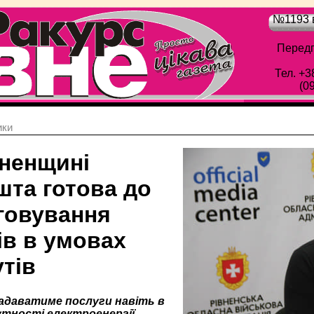
№1193 в
Передп
Тел. +3
(0
ики
вненщині
шта готова до
говування
ів в умовах
тів
даватиме послуги навіть в
утності електроенергії,