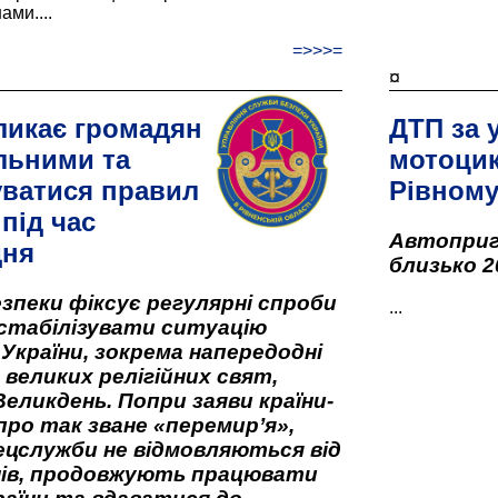
ами....
=>>>=
¤
ликає громадян
ДТП за 
льними та
мотоцик
ватися правил
Рівном
під час
Автоприго
дня
близько 2
зпеки фіксує регулярні спроби
...
стабілізувати ситуацію
 України, зокрема напередодні
 великих релігійних свят,
Великдень. Попри заяви країни-
про так зване «перемир’я»,
ецслужби не відмовляються від
нів, продовжують працювати