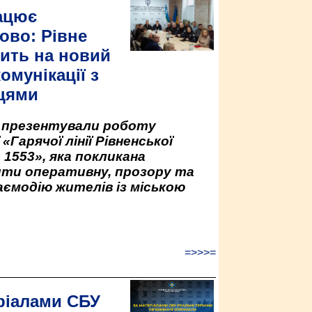
ацює
ово: Рівне
ить на новий
омунікації з
цями
у презентували роботу
«Гарячої лінії Рівненської
 1553», яка покликана
ити оперативну, прозору та
аємодію жителів із міською
=>>>=
ріалами СБУ