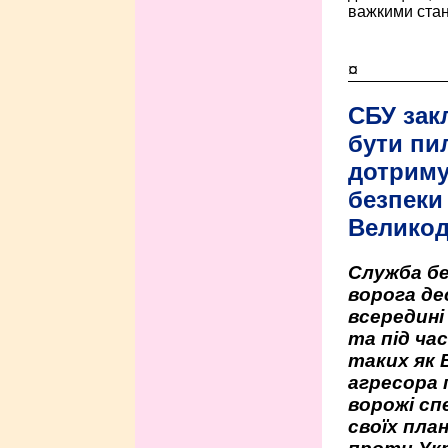
важкими стан
¤
СБУ зак
бути пи
дотриму
безпеки 
Велико
Служба бе
ворога де
всередині
та під час
таких як 
агресора 
ворожі сп
своїх пла