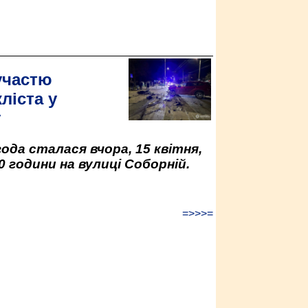
участю
ліста у
у
да сталася вчора, 15 квітня,
0 години на вулиці Соборній.
=>>>=