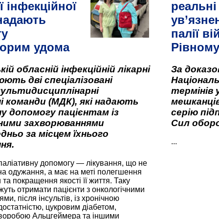
ї інфекційної
реальні
 надають
ув’язне
гу
палії ві
орим удома
Рівном
кій обласній інфекційній лікарні
За доказ
ють дві спеціалізовані
Національ
мультидисциплінарні
термінів 
і команди (МДК), які надають
мешканців
у допомогу пацієнтам із
серію під
вними захворюваннями
Сил оборо
дньо за місцем їхнього
...
ня.
паліативну допомогу — лікування, що не
а одужання, а має на меті полегшення
та покращення якості її життя. Таку
жуть отримати пацієнти з онкологічними
и, після інсультів, із хронічною
остатністю, цукровим діабетом,
хворобою Альцгеймера та іншими