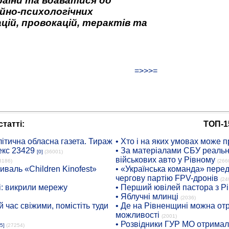
аїни та вдаватися до
йно-психологічних
цій, провокацій, терактів та
=>>>=
татті:
ТОП-1
ітична обласна газета. Тираж
• Хто і на яких умовах може п
екс 23429
• За матеріалами СБУ реальні
[0]
(36001)
військових авто у Рівному
8186)
(266
иваль «Children Kinofest»
• «Українська команда» пере
чергову партію FPV-дронів
(24
: викрили мережу
• Перший ювілей пастора з Р
• Яблучні млинці
(2036)
 час свіжими, помістіть туди
• Де на Рівненщині можна отр
можливості
(2001)
• Розвідники ГУР МО отримали
5]
(27254)