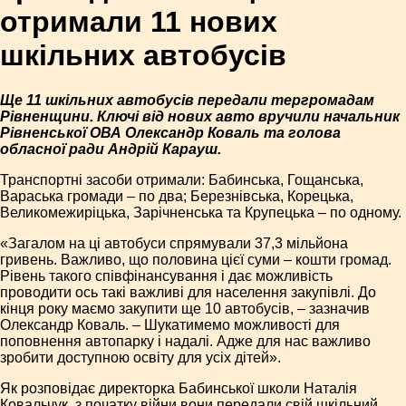
отримали 11 нових
шкільних автобусів
Ще 11 шкільних автобусів передали тергромадам
Рівненщини. Ключі від нових авто вручили начальник
Рівненської ОВА Олександр Коваль та голова
обласної ради Андрій Карауш.
Транспортні засоби отримали: Бабинська, Гощанська,
Вараська громади – по два; Березнівська, Корецька,
Великомежиріцька, Зарічненська та Крупецька – по одному.
«Загалом на ці автобуси спрямували 37,3 мільйона
гривень. Важливо, що половина цієї суми – кошти громад.
Рівень такого співфінансування і дає можливість
проводити ось такі важливі для населення закупівлі. До
кінця року маємо закупити ще 10 автобусів, – зазначив
Олександр Коваль. – Шукатимемо можливості для
поповнення автопарку і надалі. Адже для нас важливо
зробити доступною освіту для усіх дітей».
Як розповідає директорка Бабинської школи Наталія
Ковальчук, з початку війни вони передали свій шкільний