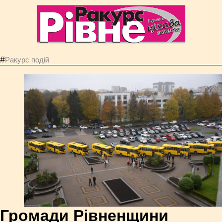
#
Ракурс подій
Громади Рівненщини