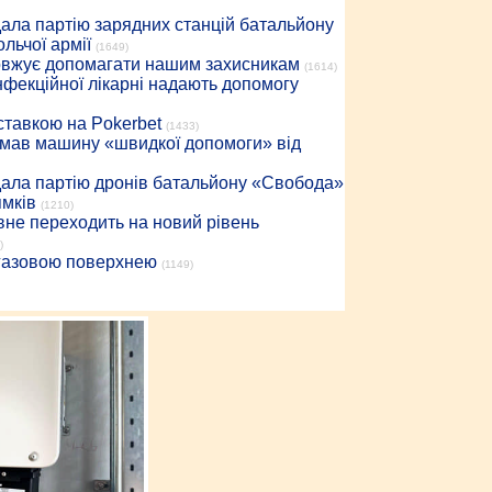
дала партію зарядних станцій батальйону
льчої армії
(1649)
довжує допомагати нашим захисникам
(1614)
інфекційної лікарні надають допомогу
 ставкою на Pokerbet
(1433)
римав машину «швидкої допомоги» від
дала партію дронів батальйону «Свобода»
ямків
(1210)
вне переходить на новий рівень
)
 газовою поверхнею
(1149)