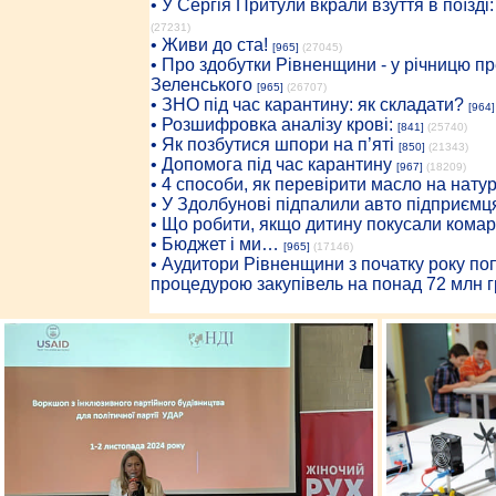
• У Сергія Притули вкрали взуття в поїзді
(27231)
• Живи до ста!
[965]
(27045)
• Про здобутки Рівненщини - у річницю 
Зеленського
[965]
(26707)
• ЗНО під час карантину: як складати?
[964]
• Розшифровка аналізу крові:
[841]
(25740)
• Як позбутися шпори на п’яті
[850]
(21343)
• Допомога під час карантину
[967]
(18209)
• 4 способи, як перевірити масло на нату
• У Здолбунові підпалили авто підприємц
• Що робити, якщо дитину покусали комар
• Бюджет і ми…
[965]
(17146)
• Аудитори Рівненщини з початку року п
процедурою закупівель на понад 72 млн г