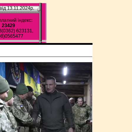
ід 13.11.2024p.
латний індекс:
23429
8(0362) 623131,
98)0565477