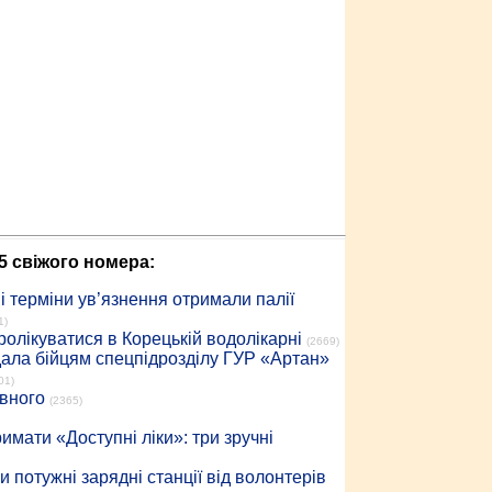
5 свіжого номера:
 терміни ув’язнення отримали палії
1)
ролікуватися в Корецькій водолікарні
(2669)
дала бійцям спецпідрозділу ГУР «Артан»
01)
івного
(2365)
имати «Доступні ліки»: три зручні
 потужні зарядні станції від волонтерів