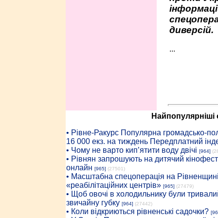
інформаці
спецопера
диверсій.
...
Найпопулярніші с
• Рiвне-Ракурс Популярна громадсько-пол
16 000 екз. на тиждень Передплатний інд
• Чому не варто кип’ятити воду двічі
[964]
(2
• Рівнян запрошують на дитячий кінофест
онлайн
[965]
(27501)
• Масштабна спецоперація на Рівненщині
«реабілітаційних центрів»
[965]
(27479)
• Щоб овочі в холодильнику були тривалий
звичайну губку
[964]
(27442)
• Коли відкриються рівненські садочки?
[96