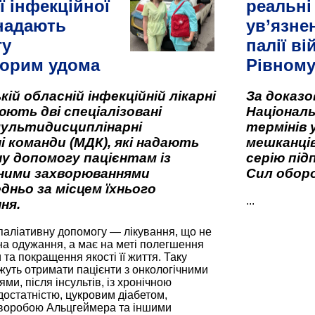
ї інфекційної
реальні
 надають
ув’язне
гу
палії ві
орим удома
Рівном
кій обласній інфекційній лікарні
За доказ
ють дві спеціалізовані
Національ
мультидисциплінарні
термінів 
і команди (МДК), які надають
мешканців
у допомогу пацієнтам із
серію під
вними захворюваннями
Сил оборо
дньо за місцем їхнього
...
ня.
паліативну допомогу — лікування, що не
а одужання, а має на меті полегшення
та покращення якості її життя. Таку
жуть отримати пацієнти з онкологічними
и, після інсультів, із хронічною
остатністю, цукровим діабетом,
хворобою Альцгеймера та іншими