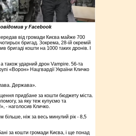
повідомив у Facebook
і передав від громади Києва майже 700
и чотирьох бригад. Зокрема, 28-ій окремій
в бригаді кошти на 1000 таких дронів. І
, а також ударний дрон Vampire. 56-та
рупі «Ворон» Нацгвардії України Кличко
лава. Держава».
щення придбане за кошти бюджету міста.
помогу, за яку теж купуємо та
, - наголосив Кличко.
 більше, ніж за весь минулий рік - 8,5
ані за кошти громади Києва, і ще понад