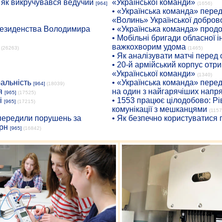
: як викручувався ведучий
«Української команди»
[964]
(1656)
• «Українська команда» пере
«Волинь» Української доброво
президенства Володимира
• «Українська команда» про
• Мобільні бригади обласної 
важкохворим удома
(26263)
(1465)
• Як аналізувати матчі перед
• 20-й армійський корпус от
«Української команди»
(1340)
ральність
• «Українська команда» пере
[964]
(18039)
я
на один з найгарячіших напр
[965]
(17525)
і
• 1553 працює цілодобово: Рі
[965]
(17215)
комунікації з мешканцями
(1157
опередили порушень за
• Як безпечно користуватися
рн
[965]
(16842)