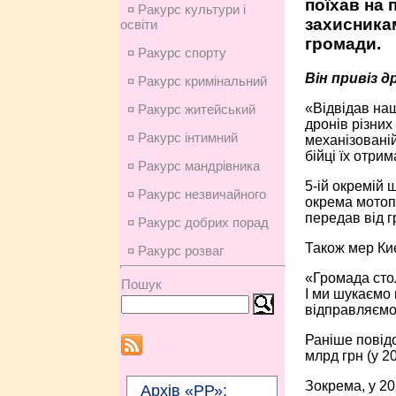
поїхав на 
¤ Ракурс культури і
захисника
освіти
громади.
¤ Ракурс спорту
Він привіз 
¤ Ракурс кримінальний
«Відвідав наш
¤ Ракурс житейський
дронів різних 
¤ Ракурс інтимний
механізованій
бійці їх отрим
¤ Ракурс мандрівника
5-ій окремій 
¤ Ракурс незвичайного
окрема мотопі
передав від г
¤ Ракурс добрих порад
Також мер Ки
¤ Ракурс розваг
«Громада сто
Пошук
І ми шукаємо 
відправляємо
Раніше повідо
млрд грн (у 20
Зокрема, у 20
Архів «РР»: