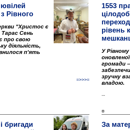
 ювілей
1553 пр
 з Рівного
цілодоб
переход
ркви "Христос є
рівень к
" Тарас Сень
мешкан
є про свою
ку діяльність,
У Рівном
внилося п'ять
оновленої 
громади –
забезпеч
зручну вз
=>>>=
владою.
...
¤
і бригади
За мате