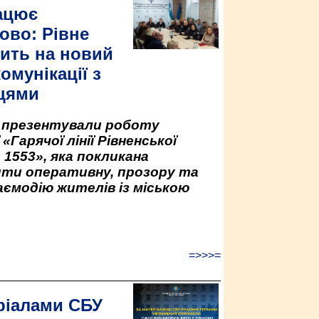
ацює
ово: Рівне
ить на новий
омунікації з
цями
у презентували роботу
«Гарячої лінії Рівненської
 1553», яка покликана
ити оперативну, прозору та
аємодію жителів із міською
=>>>=
ріалами СБУ