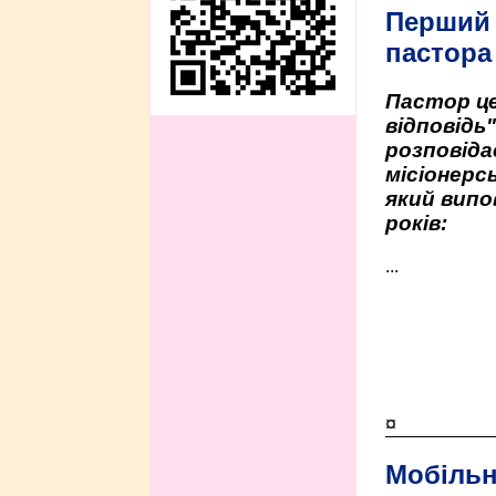
Перший
пастора
Пастор це
відповідь
розповіда
місіонерсь
який випо
років:
...
¤
Мобільн