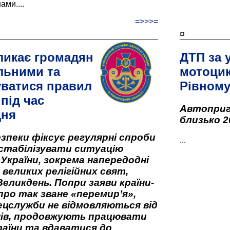
ами....
=>>>=
¤
ликає громадян
ДТП за 
льними та
мотоцик
ватися правил
Рівном
під час
Автоприго
дня
близько 2
зпеки фіксує регулярні спроби
...
стабілізувати ситуацію
 України, зокрема напередодні
 великих релігійних свят,
Великдень. Попри заяви країни-
про так зване «перемир’я»,
ецслужби не відмовляються від
нів, продовжують працювати
аїни та вдаватися до