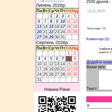
2500 дронів -
Липень 2026p.
13.11.2024
Пн
Вт
Ср
Чт
Пт
Сб
Нд
1
2
3
4
5
6
7
8
9
10
11
12
13
14
15
16
17
18
19
Переглядів: 731
20
21
22
23
24
25
26
27
28
29
30
31
Коментарі (0):
Серпень 2026p.
Пн
Вт
Ср
Чт
Пт
Сб
Нд
1
2
3
4
5
6
7
8
9
Додайте коме
10
11
12
13
14
15
16
Ваше ім'я
17
18
19
20
21
22
23
24
25
26
27
28
29
30
31
Текст:
Новини Рівне
¤