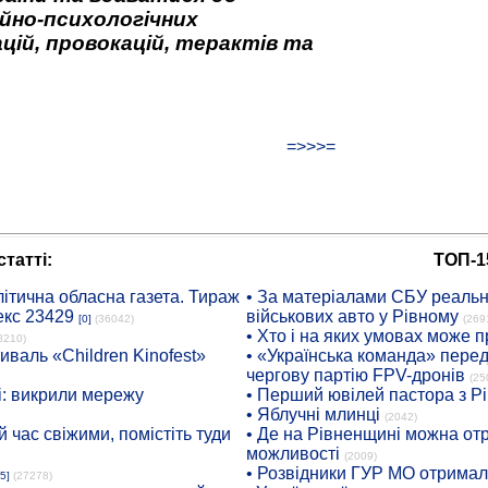
йно-психологічних
цій, провокацій, терактів та
=>>>=
татті:
ТОП-1
ітична обласна газета. Тираж
• За матеріалами СБУ реальні
екс 23429
військових авто у Рівному
[0]
(36042)
(269
• Хто і на яких умовах може п
8210)
иваль «Children Kinofest»
• «Українська команда» пере
чергову партію FPV-дронів
(25
: викрили мережу
• Перший ювілей пастора з Р
• Яблучні млинці
(2042)
 час свіжими, помістіть туди
• Де на Рівненщині можна отр
можливості
(2009)
• Розвідники ГУР МО отримали
5]
(27278)