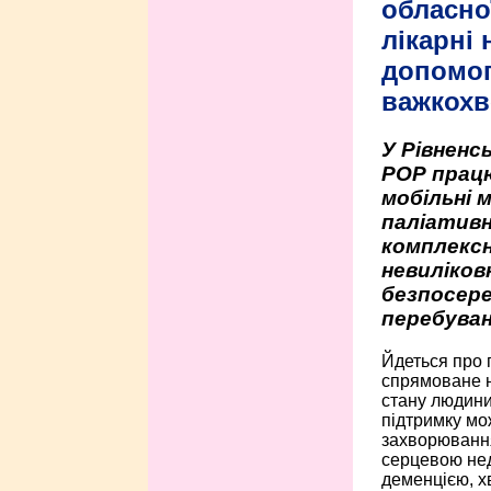
обласно
лікарні
допомо
важкохв
У Рівненсь
РОР працю
мобільні 
паліативн
комплексн
невиліко
безпосере
перебуван
Йдеться про 
спрямоване н
стану людини 
підтримку мо
захворюванням
серцевою нед
деменцією, 