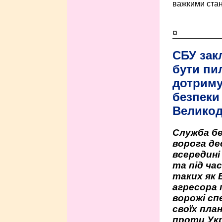
важкими стан
¤
СБУ зак
бути пи
дотриму
безпеки 
Велико
Служба бе
ворога де
всередині
та під час
таких як 
агресора 
ворожі сп
своїх пла
проти Укр