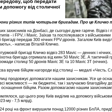
передову, щоб передати
м допомогу від столичної
дрони різних типів чотирьом бригадам. Про це Кличко 
их захисників на Донбасі, де сьогодні дуже гаряче. Відвіз 
типів - і FPV, і Mavic. Заїхав та поспілкувався з військовим
 бригаді передав 300 нічних FPV-дронів. Загалом Київ виділи
ають», - написав Віталій Кличко.
штурмовій бригаді Кличко відвіз 283 Mavic — денних і нічних
хотна бригада отримала від киян 50 Mavic 3E. А тактичній г
ромади столиці 50 дронів Mavic 3Е та 10 Mavic 3T (нічних).
єва вручив бійцям нагороди від столиці — медалі «Честь. С
лиці продовжує допомагати нашим захисникам. Усе це осна
всі можливості — як бюджетні, так і залучаємо благодійну до
 оснащення бійцям. Разом допомагаємо нашим захисникам!»
млялося, що цього року Київ виділив на допомогу військовим
23-му - 7,5 млрд).
24 році на фронт вирушили понад 12000 різних БпЛА, придб