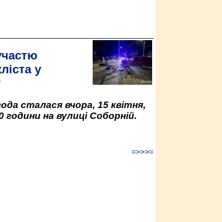
участю
ліста у
у
да сталася вчора, 15 квітня,
0 години на вулиці Соборній.
=>>>=