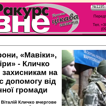
№1195 в
Передп
Тел. +3
(0
они, «Мавіки»,
іри» - Кличко
з захисникам на
с допомогу від
чної громади
 Віталій Кличко вчергове