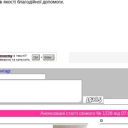
 в якості благодійної допомоги.
нтар:
Анонсовані статті свіжого № 1226 від 07.
¤