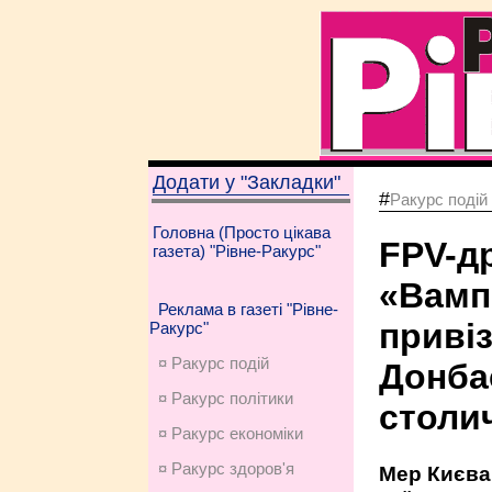
Додати у "Закладки"
#
Ракурс подій
Головна (Просто цікава
FPV-др
газета) "Рівне-Ракурс"
«Вамп
Реклама в газеті "Рівне-
приві
Ракурс"
¤ Ракурс подій
Донба
¤ Ракурс політики
столи
¤ Ракурс економiки
¤ Ракурс здоров'я
Мер Києва