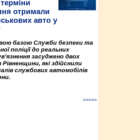
 терміни
ння отримали
йськових авто у
у
овою базою Служби безпеки та
ної поліції до реальних
ув’язнення засуджено двох
 Рівненщини, які здійснили
палів службових автомобілів
ни.
=>>>=