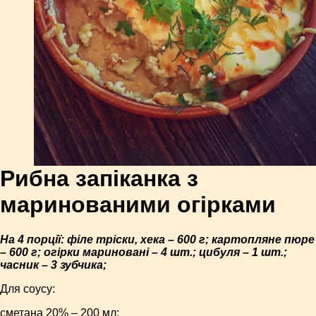
Рибна запіканка з
маринованими огірками
На 4 порції: філе тріски, хека – 600 г; картопляне пюре
– 600 г; огірки мариновані – 4 шт.; цибуля – 1 шт.;
часник – 3 зубчика;
Для соусу:
сметана 20% – 200 мл;