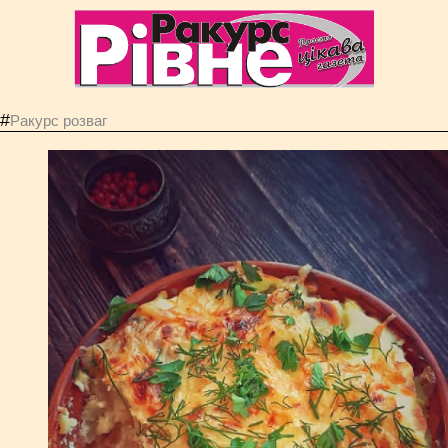
#
Ракурс розваг