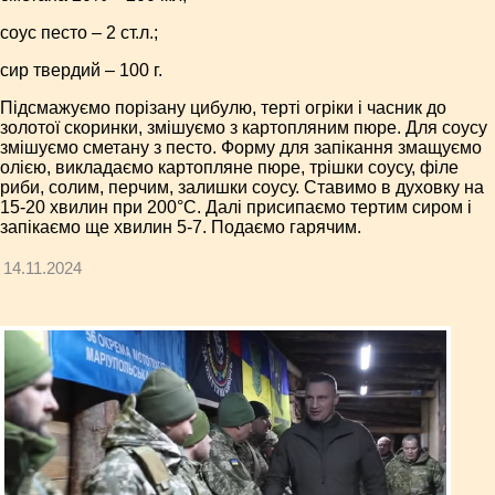
соус песто – 2 ст.л.;
сир твердий – 100 г.
Підсмажуємо порізану цибулю, терті огріки і часник до
золотої скоринки, змішуємо з картопляним пюре. Для соусу
змішуємо сметану з песто. Форму для запікання змащуємо
олією, викладаємо картопляне пюре, трішки соусу, філе
риби, солим, перчим, залишки соусу. Ставимо в духовку на
15-20 хвилин при 200°С. Далі присипаємо тертим сиром і
запікаємо ще хвилин 5-7. Подаємо гарячим.
14.11.2024