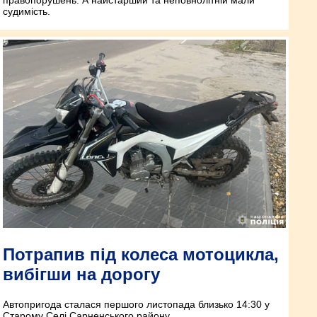
правопорушень. А найстарший та неповнолітній мали
судимість.
Потрапив під колеса мотоцикла,
вибігши на дорогу
Автопригода сталася першого листопада близько 14:30 у
Старому Селі Сарненського району.