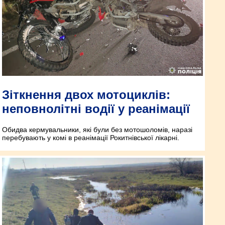
Зіткнення двох мотоциклів:
неповнолітні водії у реанімації
Обидва кермувальники, які були без мотошоломів, наразі
перебувають у комі в реанімації Рокитнівської лікарні.