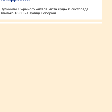
Зупинили 15-річного жителя міста Луцьк 8 листопада
близько 18:30 на вулиці Соборній.
Витирав ноги об державну
символіку України: зловмиснику
повідомили про підозру
8 листопада 60-річному жителю села Малий Олексин суд
обрав запобіжний захід у виді домашнього арешту.