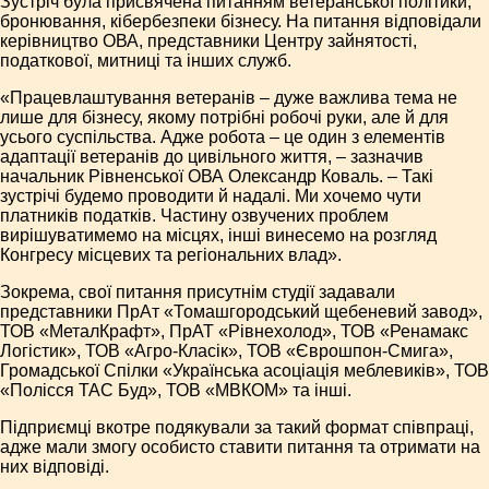
Зустріч була присвячена питанням ветеранської політики,
бронювання, кібербезпеки бізнесу. На питання відповідали
керівництво ОВА, представники Центру зайнятості,
податкової, митниці та інших служб.
«Працевлаштування ветеранів – дуже важлива тема не
лише для бізнесу, якому потрібні робочі руки, але й для
усього суспільства. Адже робота – це один з елементів
адаптації ветеранів до цивільного життя, – зазначив
начальник Рівненської ОВА Олександр Коваль. – Такі
зустрічі будемо проводити й надалі. Ми хочемо чути
платників податків. Частину озвучених проблем
вирішуватимемо на місцях, інші винесемо на розгляд
Конгресу місцевих та регіональних влад».
Зокрема, свої питання присутнім студії задавали
представники ПрАт «Томашгородський щебеневий завод»,
ТОВ «МеталКрафт», ПрАТ «Рівнехолод», ТОВ «Ренамакс
Логістик», ТОВ «Агро-Класік», ТОВ «Єврошпон-Смига»,
Громадської Спілки «Українська асоціація меблевиків», ТОВ
«Полісся ТАС Буд», ТОВ «МВКОМ» та інші.
Підприємці вкотре подякували за такий формат співпраці,
адже мали змогу особисто ставити питання та отримати на
них відповіді.