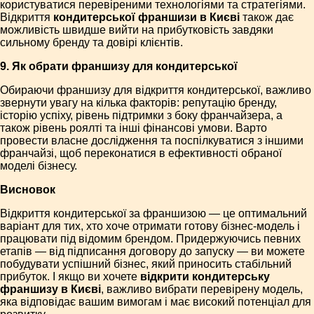
користуватися перевіреними технологіями та стратегіями.
Відкриття
кондитерської франшизи в Києві
також дає
можливість швидше вийти на прибутковість завдяки
сильному бренду та довірі клієнтів.
9. Як обрати франшизу для кондитерської
Обираючи франшизу для відкриття кондитерської, важливо
звернути увагу на кілька факторів: репутацію бренду,
історію успіху, рівень підтримки з боку франчайзера, а
також рівень роялті та інші фінансові умови. Варто
провести власне дослідження та поспілкуватися з іншими
франчайзі, щоб переконатися в ефективності обраної
моделі бізнесу.
Висновок
Відкриття кондитерської за франшизою — це оптимальний
варіант для тих, хто хоче отримати готову бізнес-модель і
працювати під відомим брендом. Придержуючись певних
етапів — від підписання договору до запуску — ви можете
побудувати успішний бізнес, який приносить стабільний
прибуток. І якщо ви хочете
відкрити кондитерську
франшизу в Києві
, важливо вибрати перевірену модель,
яка відповідає вашим вимогам і має високий потенціал для