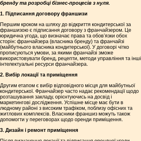
бренду та розробці бізнес-процесів з нуля.
1. Підписання договору франшизи
Першим кроком на шляху до відкриття кондитерської за
франшизою є підписання договору з франчайзером. Це
юридична угода, що визначає права та обов'язки обох
сторін: франчайзера (власника бренду) та франчайзі
(майбутнього власника кондитерської). У договорі чітко
прописуються умови, за якими франчайзі зможе
використовувати бренд, рецепти, методи управління та інші
інтелектуальні ресурси франчайзера.
2. Вибір локації та приміщення
Другим етапом є вибір відповідного місця для майбутньої
кондитерської. Франчайзер часто надає рекомендації щодо
розташування закладу, орієнтуючись на досвід і
маркетингові дослідження. Успішне місце має бути в
людному районі з високим трафіком, поблизу офісних та
житлових комплексів. Власники франшиз можуть також
допомогти у переговорах щодо оренди приміщення.
3. Дизайн і ремонт приміщення
Після визначення локації та підписання орендної угоди