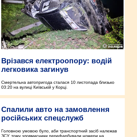
Врізався електроопору: водій
легковика загинув
Смертельна автопригода сталася 10 листопада близько
03:20 на вулиці Київській у Корці.
Спалили авто на замовлення
російських спецслужб
Головною умовою було, аби транспортний засіб належав
ЗСУ, тому зловмисники перефарбували номери на