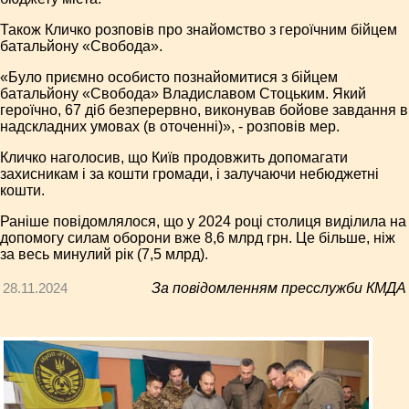
Також Кличко розповів про знайомство з героїчним бійцем
батальйону «Свобода».
«Було приємно особисто познайомитися з бійцем
батальйону «Свобода» Владиславом Стоцьким. Який
героїчно, 67 діб безперервно, виконував бойове завдання в
надскладних умовах (в оточенні)», - розповів мер.
Кличко наголосив, що Київ продовжить допомагати
захисникам і за кошти громади, і залучаючи небюджетні
кошти.
Раніше повідомлялося, що у 2024 році столиця виділила на
допомогу силам оборони вже 8,6 млрд грн. Це більше, ніж
за весь минулий рік (7,5 млрд).
28.11.2024
За повідомленням пресслужби КМДА