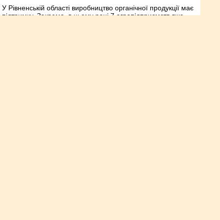
У Рівненській області виробництво органічної продукції має
підтримку. Зокрема, в цьому році 7 агропідприємств вже
отримали 241,2 тис. грн з обласного бюджету на
проведення сертифікації органічного виробництва.
В області будують нову потужну
молочну ферму