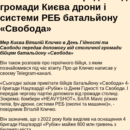
громади Києва дрони і
системи РЕБ батальйону
«Свобода»
Мер Києва Віталій Кличко в День Гідності та
Свободи передав допомогу від столичної громади
бійцям батальйону «Свобода»
Він також розповів про героїчного бійця, з яким
познайомився під час візиту. Про це Кличко написав у
своєму Telegram-каналі.
«Сьогодні заїхав привітати бійців батальйону «Свобода» 4-
ї бригади Нацгвардії «Рубіж» із Днем Гідності та Свободи. І
передав чергову партію допомоги від громади столиці.
Зокрема: бомбери «HEAVYSHOT», БпЛА Mavic різних
типів, fpv-дрони, системи РЕБ (окопні та машинні)», -
повідомив Віталій Кличко.
Він зазначив, що з 2022 року Київ виділив на оснащення 4
бригади Нацгвардії «Рубіж» майже 800 млн гривень з
бюджету міста.