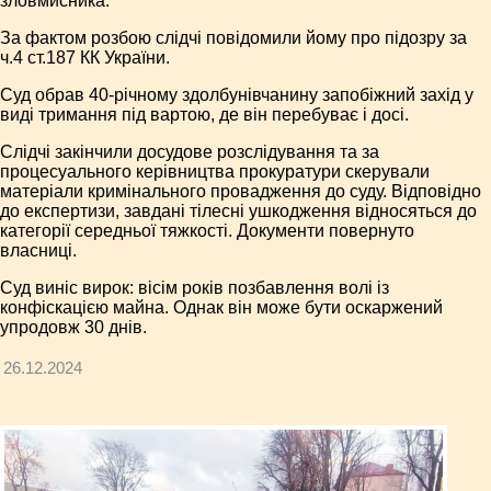
зловмисника.
За фактом розбою слідчі повідомили йому про підозру за
ч.4 ст.187 КК України.
Суд обрав 40-річному здолбунівчанину запобіжний захід у
виді тримання під вартою, де він перебуває і досі.
Слідчі закінчили досудове розслідування та за
процесуального керівництва прокуратури скерували
матеріали кримінального провадження до суду. Відповідно
до експертизи, завдані тілесні ушкодження відносяться до
категорії середньої тяжкості. Документи повернуто
власниці.
Суд виніс вирок: вісім років позбавлення волі із
конфіскацією майна. Однак він може бути оскаржений
упродовж 30 днів.
26.12.2024