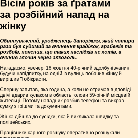
Вісім років за ґратами
за розбійний напад на
жінку
Обвинувачений, уродженець Запоріжжя, який чотири
рази був судимий за вчинення крадіжок, грабежів та
розбоїв, пояснив, що таких наслідків не хотів, а
вчинив злочин через алкоголь.
Нагадаємо, увечері 18 жовтня 40-річний здолбунівчанин,
будучи напідпитку, на одній із вулиць побачив жінку й
вирішив її обікрасти.
Спершу запитав, яка година, а коли не отримав відповіді
двічі вдарив кулаком в область голови 59-річній місцевій
жительці. Потому нападник розбив телефон та викрав
сумку з грішми та документами.
Жінка дійшла до сусідки, яка й викликала швидку та
поліцейських.
Працівники карного розшуку оперативно розшукали