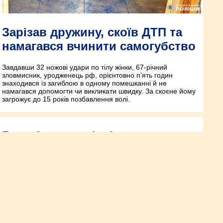
Зарізав дружину, скоїв ДТП та
намагався вчинити самогубство
Завдавши 32 ножові удари по тілу жінки, 67-річний
зловмисник, уродженець рф, орієнтовно п’ять годин
знаходився із загиблою в одному помешканні й не
намагався допомогти чи викликати швидку. За скоєне йому
загрожує до 15 років позбавлення волі.
Видобували, зберігали та
збували «сонячне» каміння
Слідчі провели ряд обшуків за місцями проживання
фігурантів та вилучили 9000 доларів США, майже 15 тисяч
гривень, знаряддя для незаконного промислу та інші
докази.