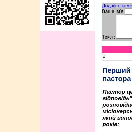
Додайте коме
Ваше ім'я
Текст:
¤
Перший
пастора
Пастор це
відповідь
розповіда
місіонерсь
який випо
років: