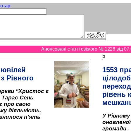
нтар:
Анонсовані статті свіжого № 1226 від 07.
¤
 ювілей
1553 пр
 з Рівного
цілодоб
переход
ркви "Христос є
рівень к
" Тарас Сень
мешкан
є про свою
ку діяльність,
У Рівном
внилося п'ять
оновленої 
громади –