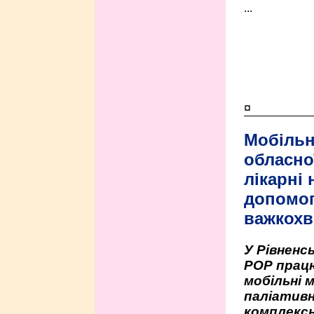
...
¤
Мобільн
обласно
лікарні
допомо
важкохв
У Рівненсь
РОР працю
мобільні 
паліативн
комплексн