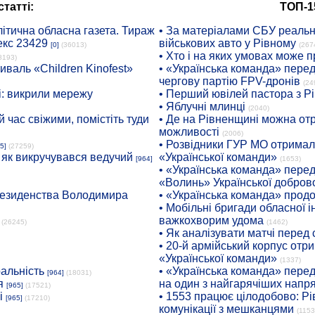
татті:
ТОП-1
ітична обласна газета. Тираж
• За матеріалами СБУ реальні
екс 23429
військових авто у Рівному
[0]
(36013)
(267
• Хто і на яких умовах може п
8193)
иваль «Children Kinofest»
• «Українська команда» пере
чергову партію FPV-дронів
(24
: викрили мережу
• Перший ювілей пастора з Р
• Яблучні млинці
(2040)
 час свіжими, помістіть туди
• Де на Рівненщині можна отр
можливості
(2006)
• Розвідники ГУР МО отримали
5]
(27259)
: як викручувався ведучий
«Української команди»
[964]
(1653)
• «Українська команда» пере
«Волинь» Української доброво
президенства Володимира
• «Українська команда» про
• Мобільні бригади обласної 
важкохворим удома
(26245)
(1462)
• Як аналізувати матчі перед
• 20-й армійський корпус от
«Української команди»
(1337)
ральність
• «Українська команда» пере
[964]
(18031)
я
на один з найгарячіших напр
[965]
(17521)
і
• 1553 працює цілодобово: Рі
[965]
(17210)
комунікації з мешканцями
(1153