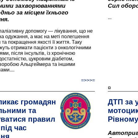
вними захворюваннями
Сил оборо
дньо за місцем їхнього
...
ня.
паліативну допомогу — лікування, що не
а одужання, а має на меті полегшення
та покращення якості її життя. Таку
жуть отримати пацієнти з онкологічними
и, після інсультів, із хронічною
остатністю, цукровим діабетом,
хворобою Альцгеймера та іншими
ами....
=>>>=
¤
ликає громадян
ДТП за 
льними та
мотоцик
ватися правил
Рівном
під час
Автоприго
дня