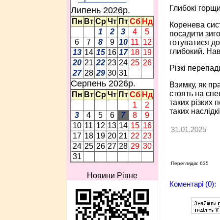
Глибокі горщ
Липень 2026p.
Пн
Вт
Ср
Чт
Пт
Сб
Нд
Коренева сис
1
2
3
4
5
посадити зиго
6
7
8
9
10
11
12
готуватися до
глибокий. Нав
13
14
15
16
17
18
19
20
21
22
23
24
25
26
Різкі перепа
27
28
29
30
31
Серпень 2026p.
Взимку, як пр
стоять на спе
Пн
Вт
Ср
Чт
Пт
Сб
Нд
таких різких 
1
2
таких наслідк
3
4
5
6
7
8
9
10
11
12
13
14
15
16
31.01.2025
17
18
19
20
21
22
23
24
25
26
27
28
29
30
31
Переглядів: 635
Новини Рівне
Коментарі (0):