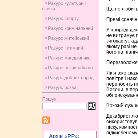
¤ Ракурс культури і
освіти
Що не любить
¤ Ракурс спорту
Прямі сонячн
¤ Ракурс кримінальний
У природі дек
не витримує п
¤ Ракурс житейський
зигокактус ад
якому разі не
¤ Ракурс інтимний
його на півні
¤ Ракурс мандрівника
Перезволоже
¤ Ракурс незвичайного
Як я вже сказ
¤ Ракурс добрих порад
повітря і нак
переносить не
¤ Ракурс розваг
Восени, в пер
обприскування
Пошук
Важкий лужни
Декабрист люб
використовува
піску, компос
підкисленому
Архів «РР»: