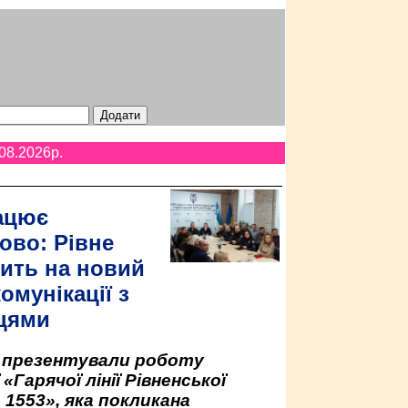
08.2026p.
ацює
ово: Рівне
ить на новий
омунікації з
цями
у презентували роботу
«Гарячої лінії Рівненської
 1553», яка покликана