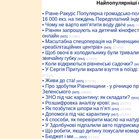
Найпопулярніші с
• Рiвне-Ракурс Популярна громадсько-пол
16 000 екз. на тиждень Передплатний інд
• Чому не варто кип’ятити воду двічі
[964]
(2
• Рівнян запрошують на дитячий кінофест
онлайн
[965]
(27481)
• Масштабна спецоперація на Рівненщині
«реабілітаційних центрів»
[965]
(27459)
• Щоб овочі в холодильнику були тривалий
звичайну губку
[964]
(27428)
• Коли відкриються рівненські садочки?
[96
• У Сергія Притули вкрали взуття в поїзді
(27215)
• Живи до ста!
[965]
(27026)
• Про здобутки Рівненщини - у річницю 
Зеленського
[965]
(26685)
• ЗНО під час карантину: як складати?
[964]
• Розшифровка аналізу крові:
[841]
(25737)
• Як позбутися шпори на п’яті
[850]
(21340)
• Допомога під час карантину
[967]
(18205)
• 4 способи, як перевірити масло на нату
• У Здолбунові підпалили авто підприємц
• Що робити, якщо дитину покусали комар
• Бюджет і ми…
[965]
(17141)