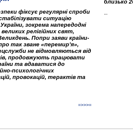
близько 2
зпеки фіксує регулярні спроби
...
стабілізувати ситуацію
 України, зокрема напередодні
 великих релігійних свят,
Великдень. Попри заяви країни-
про так зване «перемир’я»,
ецслужби не відмовляються від
нів, продовжують працювати
аїни та вдаватися до
йно-психологічних
цій, провокацій, терактів та
=>>>=