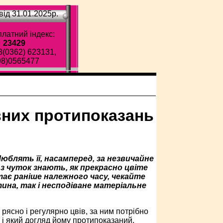
ід 31.01.2025p.
латний індекс:
23429
8(0362) 623131,
98)0565477
вних протипоказань
юблять її, насамперед, за незвичайне
 з чуток знають, як прекрасно цвіте
тає раніше належного часу, чекайте
ина, так і несподіване матеріальне
рясно і регулярно цвів, за ним потрібно
 і який догляд йому протипоказаний.