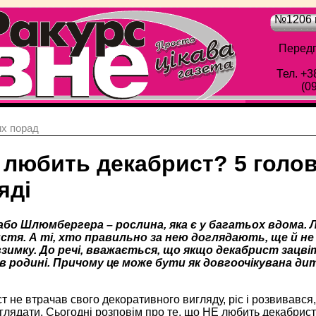
№1206 в
Передп
Тел. +3
(0
х порад
 любить декабрист? 5 голо
яді
або Шлюмбергера – рослина, яка є у багатьох вдома. Л
истя. А ті, хто правильно за нею доглядають, ще й не
взимку. До речі, вважається, що якщо декабрист зацві
в родині. Причому це може бути як довгоочікувана дит
 не втрачав свого декоративного вигляду, ріс і розвивався, 
лядати. Сьогодні розповім про те, що НЕ любить декабрист