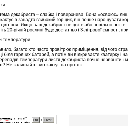
ики
тема декабриста – слабка і поверхнева. Вона «освоює» лише
кактус в занадто глибокий горщик, він почне нарощувати кор
 цвітіння. Якщо ваш декабрист не цвіте або повільно росте,
іть 20-річній рослині буде достатньо і 3-літрової ємності, п
ди температури
авило, багато хто часто провітрює приміщення, від чого стр
ці біля гарячих батарей, а потім ви відкриваєте кватирку і на
перепадів температури листя декабриста почне червоніти і 
ів? Не залишайте зигокактус на протязі.