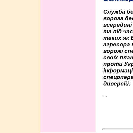
Служба бе
ворога де
всередині
та під час
таких як 
агресора 
ворожі сп
своїх пла
проти Укр
інформаці
спецопера
диверсій.
...