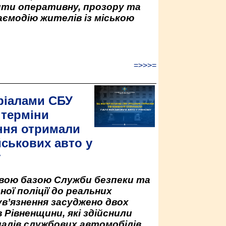
ити оперативну, прозору та
аємодію жителів із міською
=>>>=
ріалами СБУ
 терміни
ння отримали
йськових авто у
у
овою базою Служби безпеки та
ної поліції до реальних
ув’язнення засуджено двох
 Рівненщини, які здійснили
палів службових автомобілів