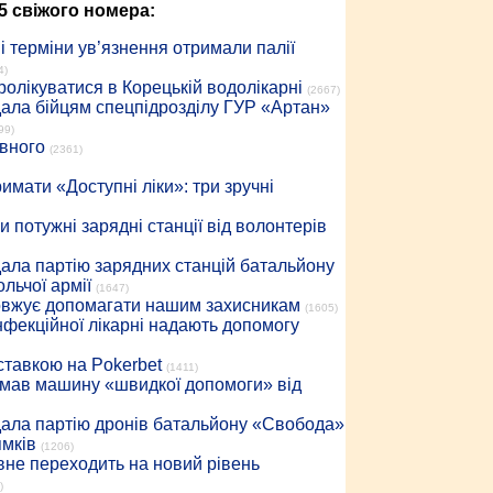
5 свіжого номера:
 терміни ув’язнення отримали палії
4)
ролікуватися в Корецькій водолікарні
(2667)
дала бійцям спецпідрозділу ГУР «Артан»
99)
івного
(2361)
имати «Доступні ліки»: три зручні
 потужні зарядні станції від волонтерів
дала партію зарядних станцій батальйону
льчої армії
(1647)
довжує допомагати нашим захисникам
(1605)
інфекційної лікарні надають допомогу
 ставкою на Pokerbet
(1411)
римав машину «швидкої допомоги» від
дала партію дронів батальйону «Свобода»
ямків
(1206)
вне переходить на новий рівень
)