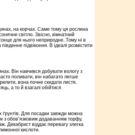
инах, на корчах. Саме тому ця рослина
онячне світло. Звісно, кімнатний
сонце для нього неприродне. Тому ні в
 південне підвіконня. В ідеалі розмістити
щинах. Він навчився добувати вологу з
 часто поливати, він набагато легше
релити, вона почне скидати листя.
ць, а то й взагалі обійтися
х ґрунтів. Для посадки завжди можна
им з обов’язковим додаванням торфу,
аж. Декабрист віддає перевагу злегка
лимонної кислоти.