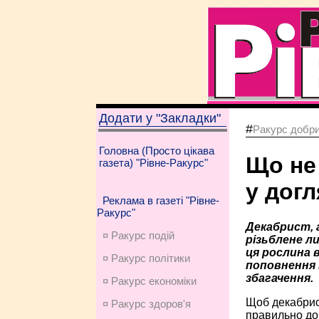
Додати у "Закладки"
#
Ракурс добри
Головна (Просто цікава
Що не
газета) "Рівне-Ракурс"
у догл
Реклама в газеті "Рівне-
Ракурс"
Декабрист, 
¤ Ракурс подій
різьблене л
ця рослина 
¤ Ракурс політики
поповнення 
збагачення.
¤ Ракурс економiки
Щоб декабрист
¤ Ракурс здоров'я
правильно дог