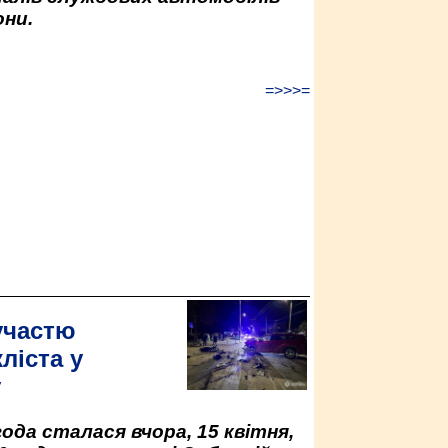
ни.
=>>>=
участю
ліста у
у
да сталася вчора, 15 квітня,