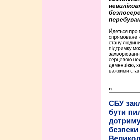
невиліко
безпосере
перебуван
Йдеться про 
спрямоване н
стану людини 
підтримку мо
захворюванням
серцевою нед
деменцією, 
важкими стан
¤
СБУ зак
бути пи
дотриму
безпеки 
Велико