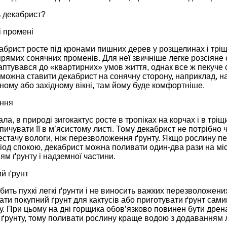
 декабрист?
і промені
абрист росте під кронами пишних дерев у розщелинах і тріщ
рямих сонячних променів. Для неї звичніше легке розсіяне с
аптувався до «квартирних» умов життя, однак все ж пекуче 
 можна ставити декабрист на сонячну сторону, наприклад, на
чному або західному вікні, там йому буде комфортніше.
ння
ала, в природі зигокактус росте в тропіках на корчах і в трі
опичувати її в м’ясистому листі. Тому декабрист не потрібно
стачу вологи, ніж перезволоження ґрунту. Якщо рослину пе
іод спокою, декабрист можна поливати один-два рази на міся
м ґрунту і надземної частини.
й ґрунт
ить пухкі легкі ґрунти і не виносить важких перезволожени
ти покупний ґрунт для кактусів або приготувати ґрунт сам
ту. При цьому на дні горщика обов’язково повинен бути дрен
 ґрунту, тому поливати рослину краще водою з додаванням 