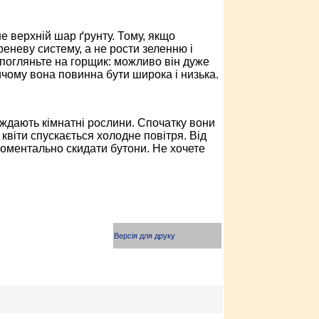
 верхній шар ґрунту. Тому, якщо
еневу систему, а не рости зеленню і
 погляньте на горщик: можливо він дуже
ричому вона повинна бути широка і низька.
аждають кімнатні рослини. Спочатку вони
 квіти спускається холодне повітря. Від
моментально скидати бутони. Не хочете
Версія для друку