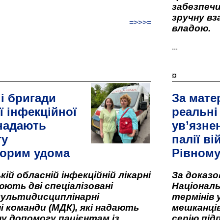
забезпеч
зручну вз
=>>>=
владою.
...
¤
і бригади
За мате
ї інфекційної
реальні
 надають
ув’язне
гу
палії ві
орим удома
Рівном
кій обласній інфекційній лікарні
За доказ
ють дві спеціалізовані
Національ
мультидисциплінарні
термінів 
і команди (МДК), які надають
мешканців
у допомогу пацієнтам із
серію під