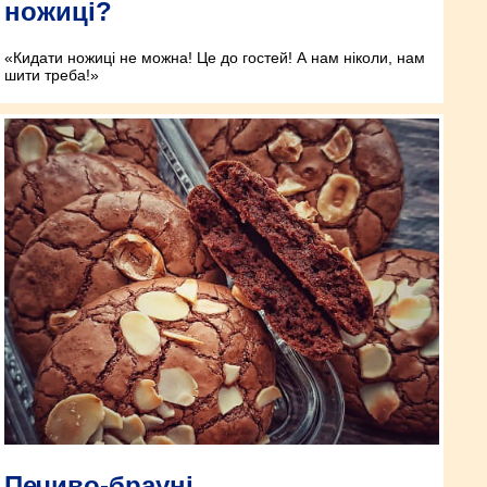
ножиці?
«Кидати ножиці не можна! Це до гостей! А нам ніколи, нам
шити треба!»
Печиво-брауні