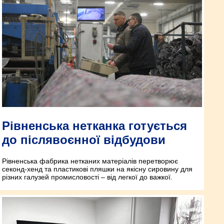
Рівненська нетканка готується
до післявоєнної відбудови
Рівненська фабрика нетканих матеріалів перетворює
секонд-хенд та пластикові пляшки на якісну сировину для
різних галузей промисловості – від легкої до важкої.