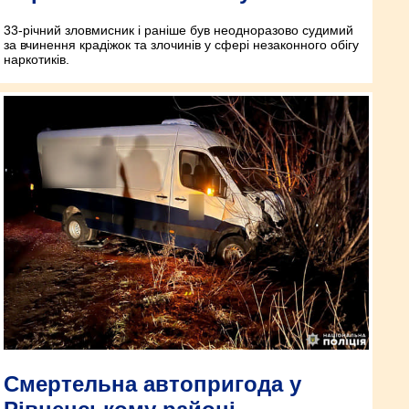
33-річний зловмисник і раніше був неодноразово судимий
за вчинення крадіжок та злочинів у сфері незаконного обігу
наркотиків.
Смертельна автопригода у