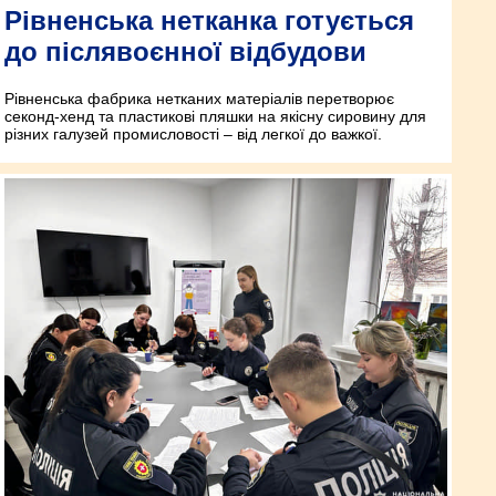
Рівненська нетканка готується
до післявоєнної відбудови
Рівненська фабрика нетканих матеріалів перетворює
секонд-хенд та пластикові пляшки на якісну сировину для
різних галузей промисловості – від легкої до важкої.