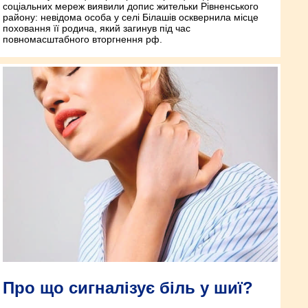
соціальних мереж виявили допис жительки Рівненського
району: невідома особа у селі Білашів осквернила місце
поховання її родича, який загинув під час
повномасштабного вторгнення рф.
Про що сигналізує біль у шиї?