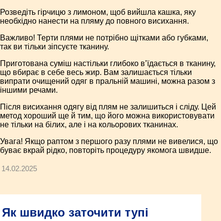
Розведіть гірчицю з лимоном, щоб вийшла кашка, яку
необхідно нанести на пляму до повного висихання.
Важливо! Терти плями не потрібно щітками або губками,
так ви тільки зіпсуєте тканину.
Приготована суміш настільки глибоко в’їдається в тканину,
що вбирає в себе весь жир. Вам залишається тільки
випрати очищений одяг в пральній машині, можна разом з
іншими речами.
Після висихання одягу від плям не залишиться і сліду. Цей
метод хороший ще й тим, що його можна використовувати
не тільки на білих, але і на кольорових тканинах.
Увага! Якщо раптом з першого разу плями не вивелися, що
буває вкрай рідко, повторіть процедуру якомога швидше.
14.02.2025
Як швидко заточити тупі