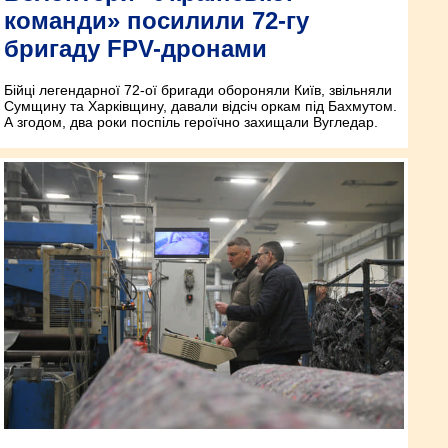
команди» посилили 72-гу
бригаду FPV-дронами
Бійці легендарної 72-ої бригади обороняли Київ, звільняли
Сумщину та Харківщину, давали відсіч оркам під Бахмутом.
А згодом, два роки поспіль героїчно захищали Вугледар.