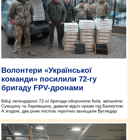
Волонтери «Української
команди» посилили 72-гу
бригаду FPV-дронами
Бійці легендарної 72-ої бригади обороняли Київ, звільняли
Сумщину та Харківщину, давали відсіч оркам під Бахмутом.
А згодом, два роки поспіль героїчно захищали Вугледар.