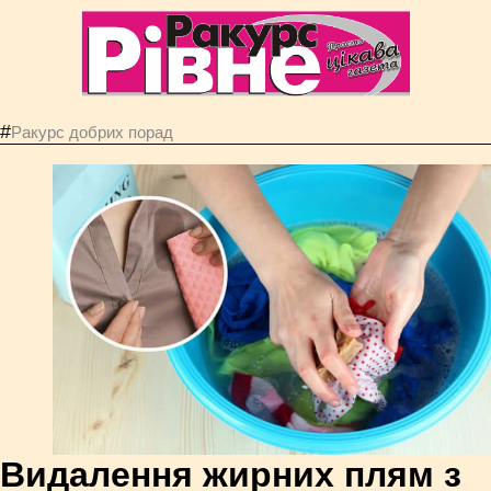
#
Ракурс добрих порад
Видалення жирних плям з