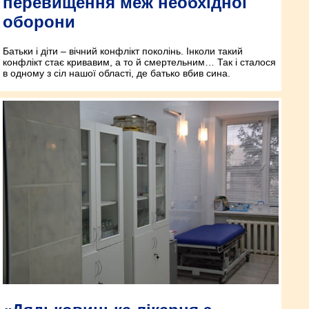
перевищення меж необхідної
оборони
Батьки і діти – вічний конфлікт поколінь. Інколи такий
конфлікт стає кривавим, а то й смертельним… Так і сталося
в одному з сіл нашої області, де батько вбив сина.