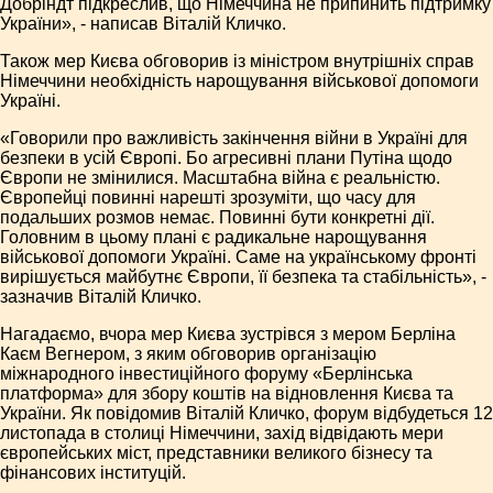
Добріндт підкреслив, що Німеччина не припинить підтримку
України», - написав Віталій Кличко.
Також мер Києва обговорив із міністром внутрішніх справ
Німеччини необхідність нарощування військової допомоги
Україні.
«Говорили про важливість закінчення війни в Україні для
безпеки в усій Європі. Бо агресивні плани Путіна щодо
Європи не змінилися. Масштабна війна є реальністю.
Європейці повинні нарешті зрозуміти, що часу для
подальших розмов немає. Повинні бути конкретні дії.
Головним в цьому плані є радикальне нарощування
військової допомоги Україні. Саме на українському фронті
вирішується майбутнє Європи, її безпека та стабільність», -
зазначив Віталій Кличко.
Нагадаємо, вчора мер Києва зустрівся з мером Берліна
Каєм Вегнером, з яким обговорив організацію
міжнародного інвестиційного форуму «Берлінська
платформа» для збору коштів на відновлення Києва та
України. Як повідомив Віталій Кличко, форум відбудеться 12
листопада в столиці Німеччини, захід відвідають мери
європейських міст, представники великого бізнесу та
фінансових інституцій.