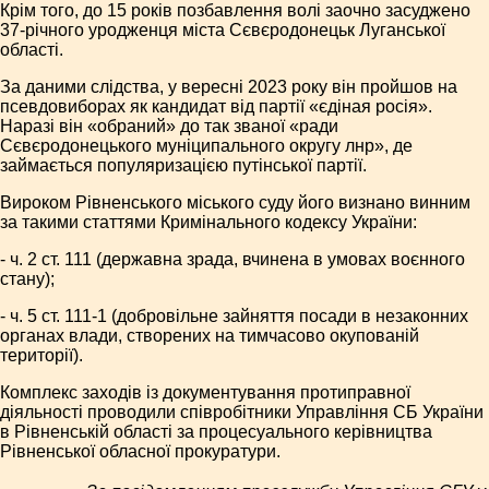
Крім того, до 15 років позбавлення волі заочно засуджено
37-річного уродженця міста Сєвєродонецьк Луганської
області.
За даними слідства, у вересні 2023 року він пройшов на
псевдовиборах як кандидат від партії «єдіная росія».
Наразі він «обраний» до так званої «ради
Сєвєродонецького муніципального округу лнр», де
займається популяризацією путінської партії.
Вироком Рівненського міського суду його визнано винним
за такими статтями Кримінального кодексу України:
- ч. 2 ст. 111 (державна зрада, вчинена в умовах воєнного
стану);
- ч. 5 ст. 111-1 (добровільне зайняття посади в незаконних
органах влади, створених на тимчасово окупованій
території).
Комплекс заходів із документування протиправної
діяльності проводили співробітники Управління СБ України
в Рівненській області за процесуального керівництва
Рівненської обласної прокуратури.