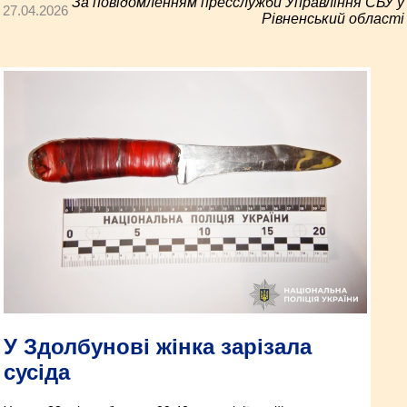
За повідомленням пресслужби Управління СБУ у
27.04.2026
Рівненський області
У Здолбунові жінка зарізала
сусіда