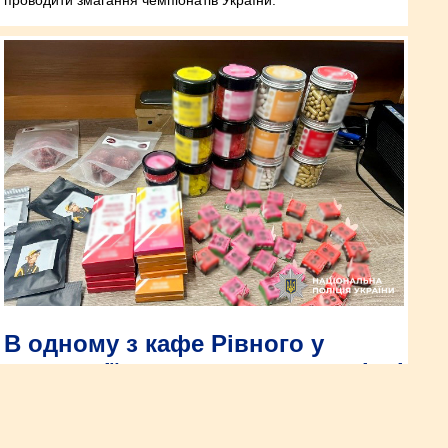
В одному з кафе Рівного у
продукції маскували нарковмісні
речовини
Вартість вилученого сягає близько 50 тисяч гривень. Санкція