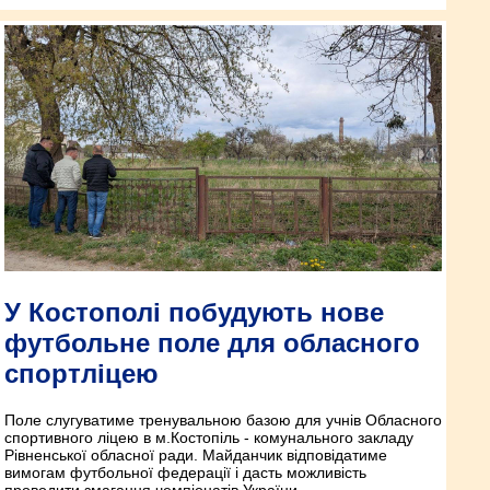
У Костополі побудують нове
футбольне поле для обласного
спортліцею
Поле слугуватиме тренувальною базою для учнів Обласного
спортивного ліцею в м.Костопіль - комунального закладу
Рівненської обласної ради. Майданчик відповідатиме
вимогам футбольної федерації і дасть можливість
проводити змагання чемпіонатів України.