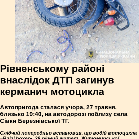
Рівненському районі
внаслідок ДТП загинув
керманич мотоцикла
Автопригода сталася учора, 27 травня,
близько 19:40, на автодорозі поблизу села
Сівки Березнівської ТГ.
Слідчий попередньо встановив, що водій мотоцикла
«Bajaj boxer», 38-річний житель Житомирської