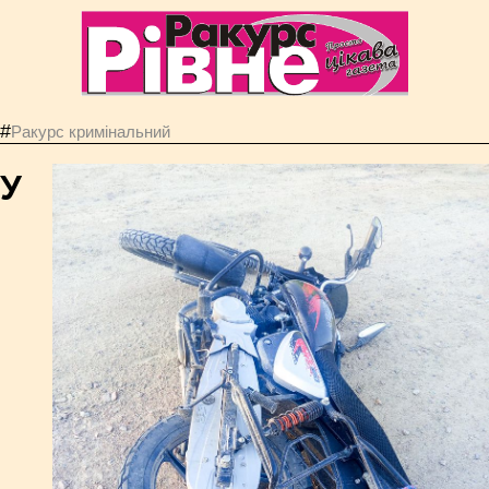
#
Ракурс кримінальний
У