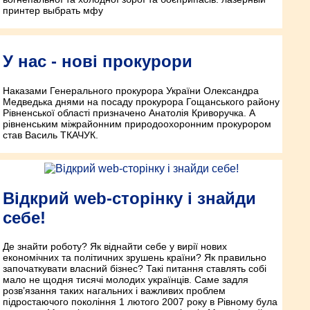
принтер выбрать мфу
У нас - нові прокурори
Наказами Генерального прокурора України Олександра
Медведька днями на посаду прокурора Гощанського району
Рівненської області призначено Анатолія Криворучка. А
рівненським міжрайонним природоохоронним прокурором
став Василь ТКАЧУК.
Відкрий web-сторінку і знайди
себе!
Де знайти роботу? Як віднайти себе у вирії нових
економічних та політичних зрушень країни? Як правильно
започаткувати власний бізнес? Такі питання ставлять собі
мало не щодня тисячі молодих українців. Саме задля
розв’язання таких нагальних і важливих проблем
підростаючого покоління 1 лютого 2007 року в Рівному була