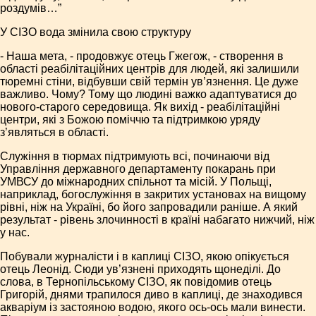
роздумів…”
У СІЗО вода змінила свою структуру
- Наша мета, - продовжує отець Гжегож, - створення в
області реабілітаційних центрів для людей, які залишили
тюремні стіни, відбувши свій термін ув’язнення. Це дуже
важливо. Чому? Тому що людині важко адаптуватися до
нового-старого середовища. Як вихід - реабілітаційні
центри, які з Божою поміччю та підтримкою уряду
з’являться в області.
Служіння в тюрмах підтримують всі, починаючи від
Управління державного департаменту покарань при
УМВСУ до міжнародних спільнот та місій. У Польщі,
наприклад, богослужіння в закритих установах на вищому
рівні, ніж на Україні, бо його запровадили раніше. А який
результат - рівень злочинності в країні набагато нижчий, ніж
у нас.
Побували журналісти і в каплиці СІЗО, якою опікується
отець Леонід. Сюди ув’язнені приходять щонеділі. До
слова, в Тернопільському СІЗО, як повідомив отець
Григорій, днями трапилося диво в каплиці, де знаходився
акваріум із застояною водою, якого ось-ось мали винести.