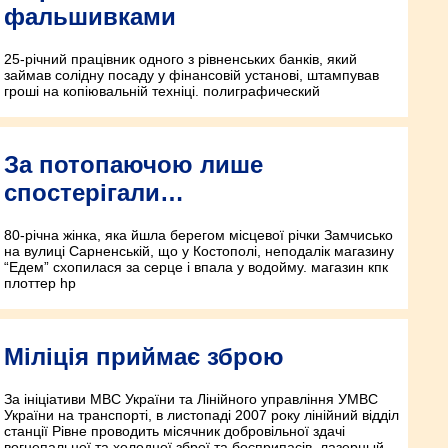
фальшивками
25-річний працівник одного з рівненських банків, який
займав солідну посаду у фінансовій установі, штампував
гроші на копіювальній техніці. полиграфический
За потопаючою лише
спостерігали…
80-річна жінка, яка йшла берегом місцевої річки Замчисько
на вулиці Сарненській, що у Костополі, неподалік магазину
“Едем” схопилася за серце і впала у водойму. магазин кпк
плоттер hp
Міліція приймає зброю
За ініціативи МВС України та Лінійного управління УМВС
України на транспорті, в листопаді 2007 року лінійний відділ
станції Рівне проводить місячник добровільної здачі
вогнепальної та холодної зброї та боєприпасів. лазерный