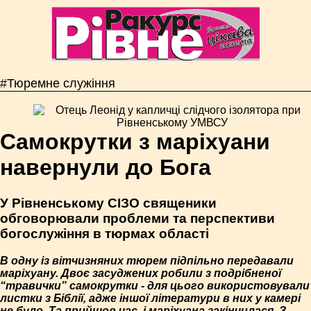
#Тюремне служіння
Самокрутки з маріхуани
навернули до Бога
У Рівненському СІЗО священики
обговорювали проблеми та перспективи
богослужіння в тюрмах області
В одну із вітчизняних тюрем підпільно передавали
маріхуану. Двоє засуджених робили з подрібненої
“травички” самокрутки - для цього використовували
листки з Біблії, адже іншої літератури в них у камері
не було. Та прийшов час, і маріхуана закінчилася. З