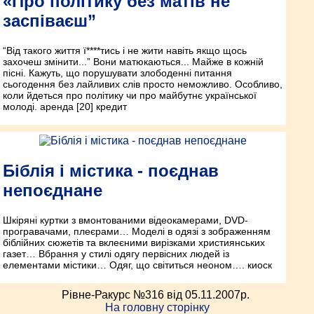
«Про політику без матів не
заспіваєш”
“Від такого життя ї****тись і не жити навіть якщо щось
захочеш змінити...” Вони матюкаються... Майже в кожній
пісні. Кажуть, що порушувати злободенні питання
сьогодення без лайливих слів просто неможливо. Особливо,
коли йдеться про політику чи про майбутнє української
молоді. аренда [20] кредит
Біблія і містика - поєднав
непоєднане
Шкіряні куртки з вмонтованими відеокамерами, DVD-
програвачами, плеєрами… Моделі в одязі з зображенням
біблійних сюжетів та вклеєними вирізками християнських
газет… Вбрання у стилі одягу первісних людей із
елементами містики… Одяг, що світиться неоном…. киоск
Рівне-Ракурс №316 від 05.11.2007p.
На головну сторінку