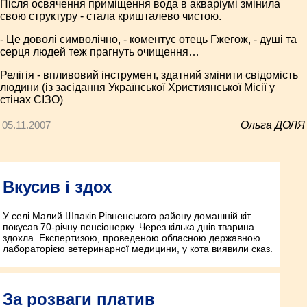
Після освячення приміщення вода в акваріумі змінила
свою структуру - стала кришталево чистою.
- Це доволі символічно, - коментує отець Гжегож, - душі та
серця людей теж прагнуть очищення…
Релігія - впливовий інструмент, здатний змінити свідомість
людини (із засідання Української Християнської Місії у
стінах СІЗО)
05.11.2007
Ольга ДОЛЯ
Вкусив і здох
У селі Малий Шпаків Рівненського району домашній кіт
покусав 70-річну пенсіонерку. Через кілька днів тварина
здохла. Експертизою, проведеною обласною державною
лабораторією ветеринарної медицини, у кота виявили сказ.
За розваги платив