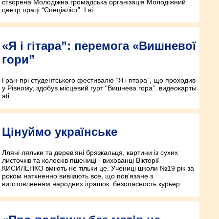
створена Молодіжна громадська організація Молодіжний
центр праці “Спеціаліст”. І ві
«Я і гітара”: перемога «Вишневої
гори”
Гран-прі студентського фестивалю “Я і гітара”, що проходив
у Рівному, здобув місцевий гурт “Вишнева гора”. видеокарты
ati
Цінуймо українське
Лляні ляльки та дерев’яні брязкальця, картини із сухих
листочків та колосків пшениці - вихованці Вікторії
КИСИЛЕНКО вміють не тільки це. Учениці школи №19 рік за
роком натхненно вивчають все, що пов’язане з
виготовленням народних іграшок. безопасность курьер