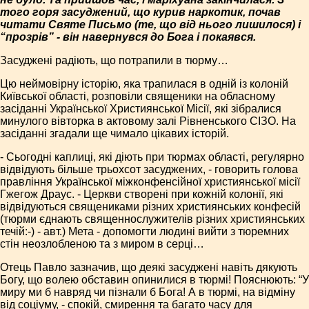
того горя засуджений, що курив наркотик, почав
читати Святе Письмо (те, що від нього лишилося) і
“прозрів” - він навернувся до Бога і покаявся.
Засуджені радіють, що потрапили в тюрму…
Цю неймовірну історію, яка трапилася в одній із колоній
Київської області, розповіли священики на обласному
засіданні Української Християнської Місії, які зібралися
минулого вівторка в актовому залі Рівненського СІЗО. На
засіданні згадали ще чимало цікавих історій.
- Сьогодні каплиці, які діють при тюрмах області, регулярно
відвідують більше трьохсот засуджених, - говорить голова
правління Української міжконфенсійної християнської місії
Гжегож Драус. - Церкви створені при кожній колонії, які
відвідуються священиками різних християнських конфесій
(тюрми єднають священнослужителів різних християнських
течій:-) - авт.) Мета - допомогти людині вийти з тюремних
стін неозлобленою та з миром в серці…
Отець Павло зазначив, що деякі засуджені навіть дякують
Богу, що волею обставин опинилися в тюрмі! Пояснюють: “У
миру ми б навряд чи пізнали б Бога! А в тюрмі, на відміну
від соціуму, - спокій, смирення та багато часу для