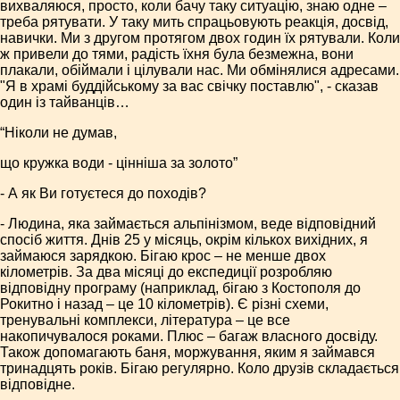
вихваляюся, просто, коли бачу таку ситуацію, знаю одне –
треба рятувати. У таку мить спрацьовують реакція, досвід,
навички. Ми з другом протягом двох годин їх рятували. Коли
ж привели до тями, радість їхня була безмежна, вони
плакали, обіймали і цілували нас. Ми обмінялися адресами.
"Я в храмі буддійському за вас свічку поставлю", - сказав
один із тайванців…
“Ніколи не думав,
що кружка води - цінніша за золото”
- А як Ви готуєтеся до походів?
- Людина, яка займається альпінізмом, веде відповідний
спосіб життя. Днів 25 у місяць, окрім кількох вихідних, я
займаюся зарядкою. Бігаю крос – не менше двох
кілометрів. За два місяці до експедиції розробляю
відповідну програму (наприклад, бігаю з Костополя до
Рокитно і назад – це 10 кілометрів). Є різні схеми,
тренувальні комплекси, література – це все
накопичувалося роками. Плюс – багаж власного досвіду.
Також допомагають баня, моржування, яким я займався
тринадцять років. Бігаю регулярно. Коло друзів складається
відповідне.