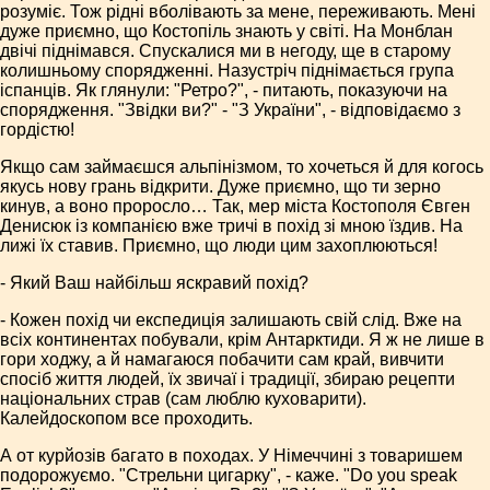
розуміє. Тож рідні вболівають за мене, переживають. Мені
дуже приємно, що Костопіль знають у світі. На Монблан
двічі піднімався. Спускалися ми в негоду, ще в старому
колишньому спорядженні. Назустріч піднімається група
іспанців. Як глянули: "Ретро?", - питають, показуючи на
спорядження. "Звідки ви?" - "З України", - відповідаємо з
гордістю!
Якщо сам займаєшся альпінізмом, то хочеться й для когось
якусь нову грань відкрити. Дуже приємно, що ти зерно
кинув, а воно проросло… Так, мер міста Костополя Євген
Денисюк із компанією вже тричі в похід зі мною їздив. На
лижі їх ставив. Приємно, що люди цим захоплюються!
- Який Ваш найбільш яскравий похід?
- Кожен похід чи експедиція залишають свій слід. Вже на
всіх континентах побували, крім Антарктиди. Я ж не лише в
гори ходжу, а й намагаюся побачити сам край, вивчити
спосіб життя людей, їх звичаї і традиції, збираю рецепти
національних страв (сам люблю куховарити).
Калейдоскопом все проходить.
А от курйозів багато в походах. У Німеччині з товаришем
подорожуємо. "Стрельни цигарку", - каже. "Do you speak