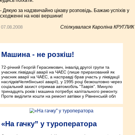
кудись поїхати.
- Дякую за надзвичайно цікаву розповідь. Бажаю успіхів у
сходженні на нові вершини!
07.08.2008
Спілкувалася Кароліна КРУГЛИК
Машина - не розкіш!
72-річний Георгій Герасимович, інвалід другої групи та
учасник ліквідації аварії на ЧАЕС (лише прирахований як
учасник аварії на ЧАЕС, а насправді брав участь у ліквідації
наслідківЧелябінської аварії), у 1995 році безкоштовно через
соціальний захист отримав автомобіль “Таврія”. Минуло
тринадцять років і машина потребує капітального ремонту.
Проте виділити кошти на ремонт автівки у Рівненській обл
«На гачку” у туроператора