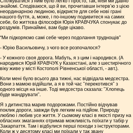
Спілкуватися з ним було легко і просто, так, ніби ми давно
знайомі. Сподіваюся, що й ви, прочитавши інтерв’ю з цією
неординарною людиною, відкриєте для себе нові грані
нашого буття, а, може, і по-іншому подивитеся на самих
себе, бо життєва філософія Юрія КРАВЧУКА спонукає до
роздумів. Принаймні, вам буде цікаво.
“Ми підкоряємо самі себе через подолання труднощів”
- Юрію Васильовичу, з чого все розпочалося?
- У кожного своя дорога. Мабуть, я з цим і народився. (А
народився Юрій КРАВЧУК у Казахстані, але з шестирічного
віку живе у місті Костополі Рівненської області, - авт.).
Коли мені було всього два тижні, нас відвідала медсестра.
Вони з мамою відійшли, а я в той час "перекотився" з
одного місця на інше. Тоді медсестра сказала: "Хлопець
буде мандрувати".
Я з дитинства марив подорожами. Постійно відчував
поклик дороги, завжди був легким на підйом. Природу
люблю і любив усе життя. У сьомому класі в якості призу на
обласних змаганнях отримав можливість поїхати у табір у
Закарпаття. Там і відбулися перші походи з інструкторами.
Коли ж у десятому класі ми поїхали у так звану