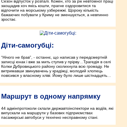
Сезон відпусток у розпалі. Кожен, хто за рік невтомної праці
заощадив хоч якісь кошти, прагне оздоровитися та
відпочити на морському узбережжі. Щороку кількість
бажаючих побувати у Криму не зменшується, а невпинно
зростає.
Діти-самогубці:
“Нічого не брав”, - останнє, що написав у передсмертній
записці юнак і вже за мить ступив у прірву…Трагедія в селі
Колки Дубровицького району сколихнула всю громаду. Не
витримавши звинувачень у крадіжці, молодий хлопець
повісився у власному хліві. Йому було лише шістнадцять…
Маршрут в одному напрямку
44 адмінпротоколи склали державтоінспектори на водіїв, які
випускали на маршрути у базових підприємствах
пасажирські автобуси у технічно несправному стані.