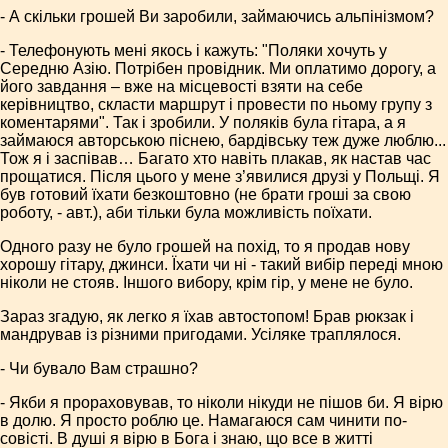
- А скільки грошей Ви заробили, займаючись альпінізмом?
- Телефонують мені якось і кажуть: "Поляки хочуть у
Середню Азію. Потрібен провідник. Ми оплатимо дорогу, а
його завдання – вже на місцевості взяти на себе
керівництво, скласти маршрут і провести по ньому групу з
коментарями". Так і зробили. У поляків була гітара, а я
займаюся авторською піснею, бардівську теж дуже люблю...
Тож я і заспівав… Багато хто навіть плакав, як настав час
прощатися. Після цього у мене з’явилися друзі у Польщі. Я
був готовий їхати безкоштовно (не брати гроші за свою
роботу, - авт.), аби тільки була можливість поїхати.
Одного разу не було грошей на похід, то я продав нову
хорошу гітару, джинси. Їхати чи ні - такий вибір переді мною
ніколи не стояв. Іншого вибору, крім гір, у мене не було.
Зараз згадую, як легко я їхав автостопом! Брав рюкзак і
мандрував із різними пригодами. Усіляке траплялося.
- Чи бувало Вам страшно?
- Якби я прораховував, то ніколи нікуди не пішов би. Я вірю
в долю. Я просто роблю це. Намагаюся сам чинити по-
совісті. В душі я вірю в Бога і знаю, що все в житті