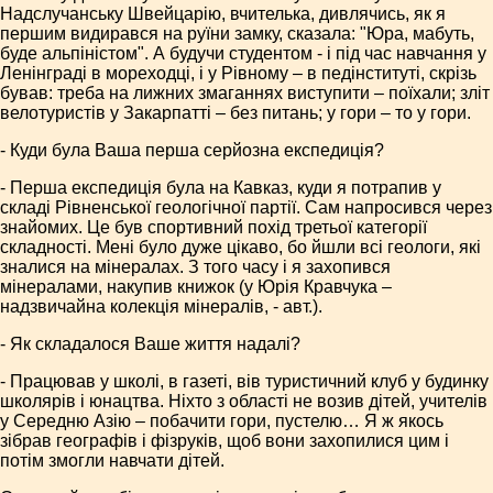
Надслучанську Швейцарію, вчителька, дивлячись, як я
першим видирався на руїни замку, сказала: "Юра, мабуть,
буде альпіністом". А будучи студентом - і під час навчання у
Ленінграді в мореходці, і у Рівному – в педінституті, скрізь
бував: треба на лижних змаганнях виступити – поїхали; зліт
велотуристів у Закарпатті – без питань; у гори – то у гори.
- Куди була Ваша перша серйозна експедиція?
- Перша експедиція була на Кавказ, куди я потрапив у
складі Рівненської геологічної партії. Сам напросився через
знайомих. Це був спортивний похід третьої категорії
складності. Мені було дуже цікаво, бо йшли всі геологи, які
зналися на мінералах. З того часу і я захопився
мінералами, накупив книжок (у Юрія Кравчука –
надзвичайна колекція мінералів, - авт.).
- Як складалося Ваше життя надалі?
- Працював у школі, в газеті, вів туристичний клуб у будинку
школярів і юнацтва. Ніхто з області не возив дітей, учителів
у Середню Азію – побачити гори, пустелю… Я ж якось
зібрав географів і фізруків, щоб вони захопилися цим і
потім змогли навчати дітей.