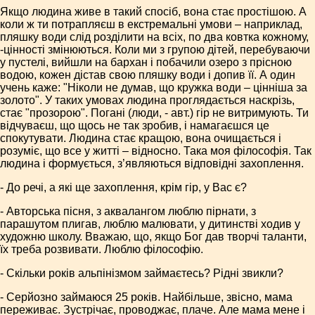
Якщо людина живе в такий спосіб, вона стає простішою. А
коли ж ти потрапляєш в екстремальні умови – наприклад,
пляшку води слід розділити на всіх, по два ковтка кожному,
-цінності змінюються. Коли ми з групою дітей, перебуваючи
у пустелі, вийшли на бархан і побачили озеро з прісною
водою, кожен дістав свою пляшку води і допив її. А один
учень каже: "Ніколи не думав, що кружка води – цінніша за
золото". У таких умовах людина проглядається наскрізь,
стає "прозорою". Погані (люди, - авт.) гір не витримують. Ти
відчуваєш, що щось не так зробив, і намагаєшся це
спокутувати. Людина стає кращою, вона очищається і
розуміє, що все у житті – відносно. Така моя філософія. Так
людина і формується, з’являються відповідні захоплення.
- До речі, а які ще захоплення, крім гір, у Вас є?
- Авторська пісня, з аквалангом люблю пірнати, з
парашутом плигав, люблю малювати, у дитинстві ходив у
художню школу. Вважаю, що, якщо Бог дав творчі таланти,
їх треба розвивати. Люблю філософію.
- Скільки років альпінізмом займаєтесь? Рідні звикли?
- Серйозно займаюся 25 років. Найбільше, звісно, мама
переживає. Зустрічає, проводжає, плаче. Але мама мене і