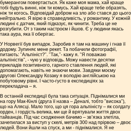
бумерангом повертається. Як каже моя мама, хай краще
тобі будуть винні, ніж ти комусь. Хай краще тебе образять,
ніж ти когось. Відповідай добром на зло або стався до цього
нейтрально. Я вірю в справедливість, у романтику. У кожній
людині є датчик, який підказує, як чинити. Треба це не
розгубити. От з таким настроєм і йшов. Є у людини якась
така аура, яка її оберігає.
У Норвегії був випадок. Заробив я там на машину і гнав її
додому. Зупиняє мене рекет. Та побачили фотографії,
питають: "Альпініст?". "Так,"- кажу я. "Я поважаю
альпіністів", - чую у відповідь. Можу навести десятки
прикладів позитивного, гарного ставлення людей, які
допомагають, навіть не знаючи мови. Завдяки моєму
другові Олександру Козаку я володію англійською на
побутовому рівні. І часто-густо в експедиціях за
перекладача – я.
В останній експедиції була така ситуація. Піднімалися ми
на гору Мак-Кінлі (друга її назва – Деналі, тобто "висока"),
що на Алясці. Мало того, що ця гора альпіністу – як солдату
орден, і гордість велика, ми ще й врятували життя двох
тайванців. Під час сходження бачимо – зв’язка злетіла,
зачепилася за виступ у скелі, метрів 300 над прірвою – двоє
людей. Вони йшли на спуск, а ми - піднімалися. Я не