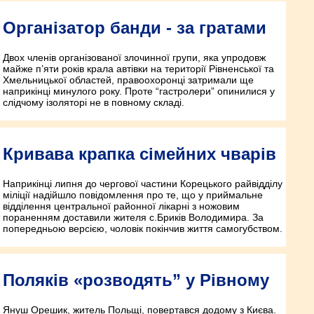
Організатор банди - за гратами
Двох членів організованої злочинної групи, яка упродовж
майже п’яти років крала автівки на території Рівненської та
Хмельницької областей, правоохоронці затримали ще
наприкінці минулого року. Проте “гастролери” опинилися у
слідчому ізоляторі не в повному складі.
Кривава крапка сімейних чварів
Наприкінці липня до чергової частини Корецького райвідділу
міліції надійшло повідомлення про те, що у приймальне
відділення центральної районної лікарні з ножовим
пораненням доставили жителя с.Бриків Володимира. За
попередньою версією, чоловік покінчив життя самогубством.
Поляків «розводять” у Рівному
Януш Орешик, житель Польщі, повертався додому з Києва.