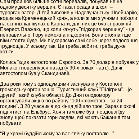
Сам пройшов більше сотні перевалів, побував не на
одному десятку вершин. Є така посада в школі –
турорганізатор. Дітей вивозив у Надслучанську Швейцарію,
водив на Кременецький кряж, а коли ж ми з учнями поїхали
на осінніх канікулах в Карпати, для них це був справжній
Еверест. Вважаю, що коли кажуть "підкорив вершину" - це
неправильно. Гору неможна підкорити. Вона стояла і ще
віки стояти буде. Ми підкоряємо самі себе через подолання
труднощів. У всьому так. Це треба любити, треба дуже
хотіти.
Колись їздив автостопом Європою. За 70 доларів побував у
Монако і повернувся назад (у 90-х роках, - авт.). Двічі
автостопом був у Скандинавії.
Два роки тому з однодумцями заснували у Костополі
громадську організацію "Туристичний клуб "Пілігрим". Це
другий такий клуб в області. До Дня голодомору
організували акцію по району "100 кілометрів – за 24
години". З 20 учасників до кінця дійшло троє. Зараз є охочі
піднятися на Ельбрус. Хоч я там вже був, невдовзі їду
знову, щоб показати гори людям, які мають бажання там
побувати.
“Я у храмі буддійському за вас свічку поставлю...”