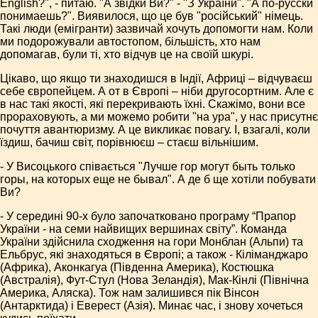
English?", - питаю. "А звідки Ви?" - "З України". "А по-русски
понимаешь?". Виявилося, що це був "російський" німець.
Такі люди (емігранти) зазвичай хочуть допомогти нам. Коли
ми подорожували автостопом, більшість, хто нам
допомагав, були ті, хто відчув це на своїй шкурі.
Цікаво, що якщо ти знаходишся в Індії, Африці – відчуваєш
себе європейцем. А от в Європі – ніби другосортним. Але є
в нас такі якості, які перекривають їхні. Скажімо, вони все
прораховують, а ми можемо робити "на ура", у нас присутнє
почуття авантюризму. А це викликає повагу. І, взагалі, коли
їздиш, бачиш світ, порівнюєш – стаєш вільнішим.
- У Висоцького співається "Лучше гор могут быть только
горы, на которых еще не бывал". А де б ще хотіли побувати
Ви?
- У середині 90-х було започатковано програму “Прапор
України - на семи найвищих вершинах світу”. Команда
України здійснила сходження на гори Монблан (Альпи) та
Ельбрус, які знаходяться в Європі; а також - Кіліманджаро
(Африка), Аконкагуа (Південна Америка), Костюшка
(Австралія), Фут-Стул (Нова Зеландія), Мак-Кінлі (Північна
Америка, Аляска). Тож нам залишився пік Вінсон
(Антарктида) і Еверест (Азія). Минає час, і знову хочеться