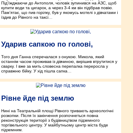
Під’їжджаючи до Антополя, чоловік зупинився на АЗС, щоб
купити води та цигарок, а через 3-4 км він підібрав повію.
Пам’ятає, що пив горілку, був у якомусь мотелі з дівчатами і
їздив до Рівного на таксі…
Ударив сапкою по голові,
Того дня Ганна сперечалася з онукою. Микола, який
останнім часом проживав із дівчиною, вирішив втрутитися у
сварку. І вже за мить словесна перепалка переросла у
справжню бійку. У хід пішла сапка…
Рівне йде під землю
Нині на Театральній площі Рівного тривають археологічні
розкопки. Після їх закінчення розпочнеться повна
реконструкція території з будівництвом підземного
торгівельного центру. У майбутньому центр міста буде
підземним.