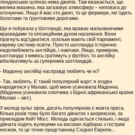
лондонських шляхах нема джипів. Там вважається, що
велика машина, яка загазовує атмосферу – неповага до
оточуючих. Якщо й має хто джип, то це фермери, які їздять
болотами та ґрунтовими дорогами.
Ще я побувала у Шотландії, яка вражає мальовничими
краєвидами та опозиційним духом населення. Вони
прагнуть від’єднатися, оскільки мають свій парламент,
окрему систему освіти. Просто шотландці історично
недолюблюють англійців, і навпаки. Якщо, приміром,
шотландці з кимось гратимуть у футбол, то англійці
вболіватимуть за суперників шотландців.
- Мадонну англійці насправді люблять чи ні?
- Так, люблять. Є такий популярний жарт: я згоден
народитися у Малаві, щоб мене усиновила Мадонна.
(Мадонна усиновила хлопчика з бідної африканської країни
Малаві – авт.).
У молоді культ зірок, досить популярною є жовта преса.
Кілька років тому було багато дівчаток з анорексією, за
прикладом Кейт Мосс. Молодь одягається стильно, і якщо
дівчата ходять вулицями на високих підборах з гострим
носком, то це точно представниці Східної Європи...