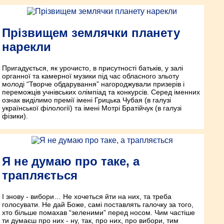
Прізвищем землячки планету
нарекли
Пригадується, як урочисто, в присутності батьків, у залі
органної та камерної музики під час обласного зльоту
молоді “Творче обдарування” нагороджували призерів і
переможців учнівських олімпіад та конкурсів. Серед іменних
ознак виділимо премії імені Грицька Чубая (в галузі
української філології) та імені Мотрі Братійчук (в галузі
фізики).
Я не думаю про таке, а
трапляється
І знову - вибори… Не хочеться йти на них, та треба
голосувати. Не дай Боже, самі поставлять галочку за того,
хто більше помахав “зеленими” перед носом. Чим частіше
ти думаєш про них - ну, так, про них, про вибори, тим