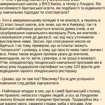
американської школи, у ВНЗ Києва, а тепер у Лондоні. Які
особливості британської освіти, які подібності та відмінності
у навчальних підходах ти спостерігала?
- Хоч в американському коледжі я не вчилася, а лишень в
11 класі їхньої школи, але знаю, що як в Америці, так і в
Британії найперше цінується власна думка учнів, а не
зазубрювання навчального матеріалу. Роль же вчителів –
скеровувати учнів до дискусії, час від часу уточнюючи
висловлене ними. Звісно, про списування ніколи не
йдеться. І не тому, приміром, що за плагіат можуть
“попросити” з універу, а тому, що просто нема такої звички і
все. Нема також жодних проявів уваги до вчителів,
викладачів, як-то: квіти, сувеніри, а чи гроші в конверті.
Утім, координатору лондонської навчальної програми ми в
кінці року подарували сертифікат на суму 120 фунтів для
відвідання гарного лондонського ресторану.
- Цікаво, що ти там їла? Вівсянку? Бо ж для успішного
навчання слід добре харчуватися.
- Найперше впадає в око, що в самій британській столиці,
як правило, небагато гладких людей, а ось за Лондоном
значно більше живе огрядних британців. Традиційна їжа –
це варені овочі, смажені страви, риба з чіпсами. Але