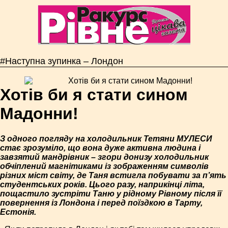
#Наступна зупинка – Лондон
Хотів би я стати сином
Мадонни!
З одного погляду на холодильник Тетяни МУЛЕСИ
стає зрозуміло, що вона дуже активна людина і
завзятий мандрівник – згори донизу холодильник
обчіплений магнітиками із зображенням символів
різних міст світу, де Таня встигла побувати за п’ять
студентських років. Цього разу, наприкінці літа,
пощастило зустріти Таню у рідному Рівному після її
повернення із Лондона і перед поїздкою в Тарту,
Естонія.