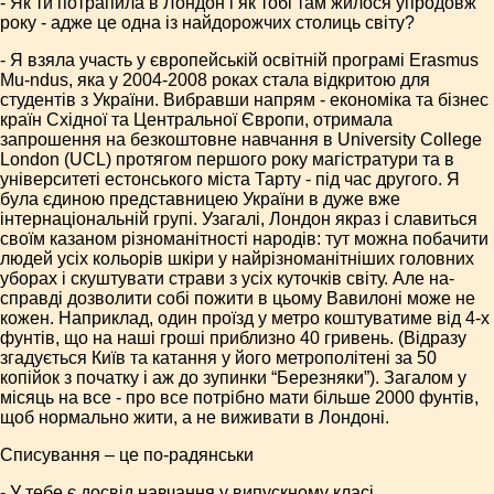
- Як ти потрапила в Лондон і як тобі там жилося упродовж
року - адже це одна із найдорожчих столиць світу?
- Я взяла участь у європейській освітній програмі Erasmus
Mu-ndus, яка у 2004-2008 роках стала відкритою для
студентів з України. Вибравши напрям - економіка та бізнес
країн Східної та Центральної Європи, отримала
запрошення на безкоштовне навчання в University College
London (UCL) протягом першого року магістратури та в
університеті естонського міста Тарту - під час другого. Я
була єдиною представницею України в дуже вже
інтернаціональній групі. Узагалі, Лондон якраз і славиться
своїм казаном різноманітності народів: тут можна побачити
людей усіх кольорів шкіри у найрізноманітніших головних
уборах і скуштувати страви з усіх куточків світу. Але на-
справді дозволити собі пожити в цьому Вавилоні може не
кожен. Наприклад, один проїзд у метро коштуватиме від 4-х
фунтів, що на наші гроші приблизно 40 гривень. (Відразу
згадується Київ та катання у його метрополітені за 50
копійок з початку і аж до зупинки “Березняки”). Загалом у
місяць на все - про все потрібно мати більше 2000 фунтів,
щоб нормально жити, а не виживати в Лондоні.
Списування – це по-радянськи
- У тебе є досвід навчання у випускному класі