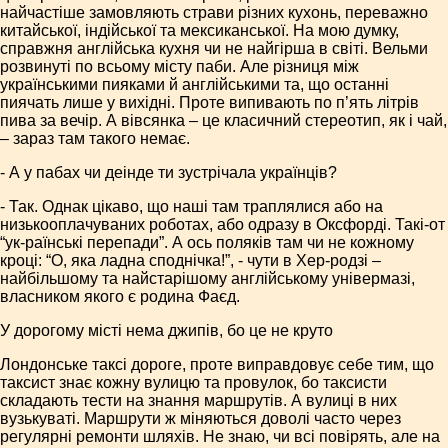
найчастіше замовляють страви різних кухонь, переважно
китайської, індійської та мексиканської. На мою думку,
справжня англійська кухня чи не найгірша в світі. Вельми
розвинуті по всьому місту паби. Але різниця між
українськими пияками й англійськими та, що останні
пиячать лише у вихідні. Проте випивають по п’ять літрів
пива за вечір. А вівсянка – це класичний стереотип, як і чай,
– зараз там такого немає.
- А у пабах чи деінде ти зустрічала українців?
- Так. Однак цікаво, що наші там траплялися або на
низькооплачуваних роботах, або одразу в Оксфорді. Такі-от
“ук-раїнські перепади”. А ось поляків там чи не кожному
кроці: “О, яка ладна споднічка!”, - чути в Хер-родзі –
найбільшому та найстарішому англійському універмазі,
власником якого є родина Фаєд.
У дорогому місті нема джипів, бо це не круто
Лондонське таксі дороге, проте виправдовує себе тим, що
таксист знає кожну вулицю та провулок, бо таксисти
складають тести на знання маршрутів. А вулиці в них
вузькуваті. Маршрути ж міняються доволі часто через
регулярні ремонти шляхів. Не знаю, чи всі повірять, але на