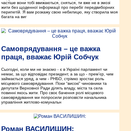
частіше вони тобі ввижаються, сняться, ти вже не в змозі
жити без щоденної інформації про перебіг передвиборних
перипетій. Я вам розкажу свою небилицю, яку створила моя
багата на виг
Самоврядування – це важка
праця, вважає Юрій Собчук
Сьогодні, коли ми не знаємо - є в Україні парламент чи
немає, за що відповідає президент, а за що - прем’єр, чим
займається уряд, а чим - РНБО, стрімко зростає роль
місцевого самоврядування. Поки “високі” чиновники та
депутати Верховної Ради ділять владу, міста та села
повинні якось жити. Про своє бачення ролі місцевого
самоврядування ми попросили розповісти начальника
управління житлово-комунальн
Роман ВАСИЛИШИН: