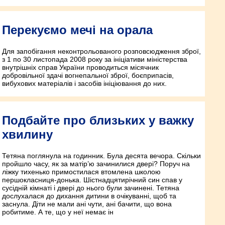
Перекуємо мечі на орала
Для запобігання неконтрольованого розповсюдження зброї,
з 1 по 30 листопада 2008 року за ініціативи міністерства
внутрішніх справ України проводиться місячник
добровільної здачі вогнепальної зброї, боєприпасів,
вибухових матеріалів і засобів ініціювання до них.
Подбайте про близьких у важку
хвилину
Тетяна поглянула на годинник. Була десята вечора. Скільки
пройшло часу, як за матір’ю зачинилися двері? Поруч на
ліжку тихенько примостилася втомлена школою
першокласниця-донька. Шістнадцятирічний син спав у
сусідній кімнаті і двері до нього були зачинені. Тетяна
дослухалася до дихання дитини в очікуванні, щоб та
заснула. Діти не мали ані чути, ані бачити, що вона
робитиме. А те, що у неї немає ін