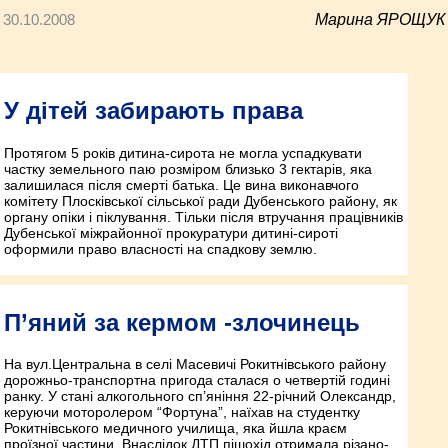
30.10.2008
Марина ЯРОЩУК
У дітей забирають права
Протягом 5 років дитина-сирота не могла успадкувати
частку земельного паю розміром близько 3 гектарів, яка
залишилася після смерті батька. Це вина виконавчого
комітету Плосківської сільської ради Дубенського району, як
органу опіки і піклування. Тільки після втручання працівників
Дубенської міжрайонної прокуратури дитині-сироті
оформили право власності на спадкову землю.
П’яний за кермом -злочинець
На вул.Центральна в селі Масевичі Рокитнівського району
дорожньо-транспортна пригода сталася о четвертій годині
ранку. У стані алкогольного сп’яніння 22-річний Олександр,
керуючи моторолером “Фортуна”, наїхав на студентку
Рокитнiвського медичного училища, яка йшла краєм
проїзної частини. Внаслідок ДТП пішохід отримала різано-