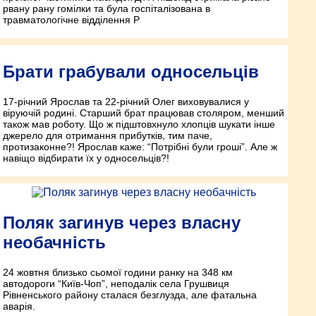
рвану рану гомілки та була госпіталізована в
травматологічне відділення Р
Брати грабували односельців
17-річний Ярослав та 22-річний Олег виховувалися у
віруючій родині. Старший брат працював столяром, менший
також мав роботу. Що ж підштовхнуло хлопців шукати інше
джерело для отримання прибутків, тим паче,
протизаконне?! Ярослав каже: “Потрібні були гроші”. Але ж
навіщо відбирати їх у односельців?!
Поляк загинув через власну
необачність
24 жовтня близько сьомої години ранку на 348 км
автодороги “Київ-Чоп”, неподалік села Грушвиця
Рівненського району сталася безглузда, але фатальна
аварія.