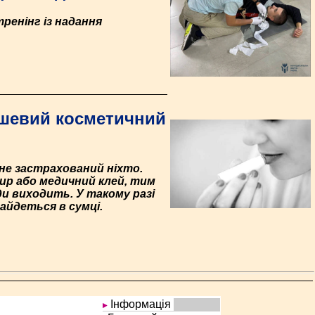
ренінг із надання
ешевий косметичний
 не застрахований ніхто.
ир або медичний клей, тим
и виходить. У такому разі
айдеться в сумці.
Інформація