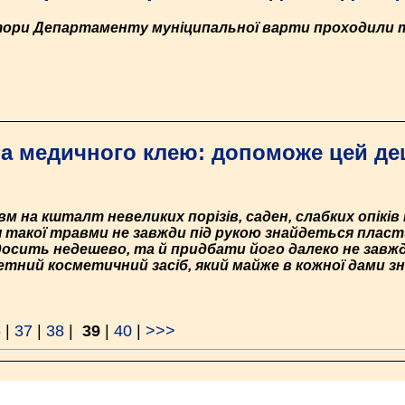
тори Департаменту муніципальної варти проходили т
та медичного клею: допоможе цей д
м на кшталт невеликих порізів, саден, слабких опіків
такої травми не завжди під рукою знайдеться пласт
досить недешево, та й придбати його далеко не завжд
тний косметичний засіб, який майже в кожної дами зн
6
|
37
|
38
|
39
|
40
|
>>>