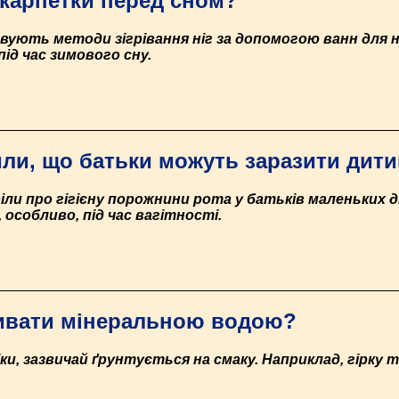
карпетки перед сном?
ують методи зігрівання ніг за допомогою ванн для ніг
ід час зимового сну.
ли, що батьки можуть заразити дити
ли про гігієну порожнини рота у батьків маленьких ді
особливо, під час вагітності.
пивати мінеральною водою?
ки, зазвичай ґрунтується на смаку. Наприклад, гірку