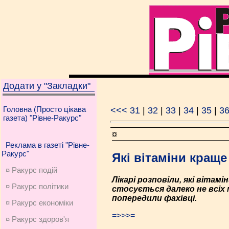
Додати у "Закладки"
Головна (Просто цікава
<<<
31
|
32
|
33
|
34
|
35
|
3
газета) "Рівне-Ракурс"
¤
Реклама в газеті "Рівне-
Ракурс"
Які вітаміни кращ
¤ Ракурс подій
Лікарі розповіли, які віта
¤ Ракурс політики
стосується далеко не всіх 
попередили фахівці.
¤ Ракурс економiки
=>>>=
¤ Ракурс здоров'я