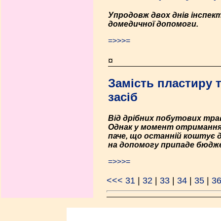
Упродовж двох днів інспек
домедичної допомоги.
=>>>=
¤
Замість пластиру 
засіб
Від дрібних побутових трав
Однак у момент отримання 
паче, що останній коштує 
на допомогу припаде бюдже
=>>>=
<<<
31
|
32
|
33
|
34
|
35
|
3