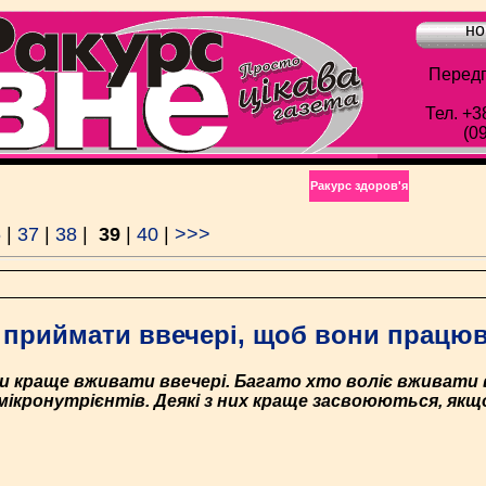
но
Передп
Тел. +3
(0
Ракурс здоров'я
6
|
37
|
38
|
39
|
40
|
>>>
е приймати ввечері, щоб вони працю
міни краще вживати ввечері. Багато хто воліє вживати 
мікронутрієнтів. Деякі з них краще засвоюються, якщо