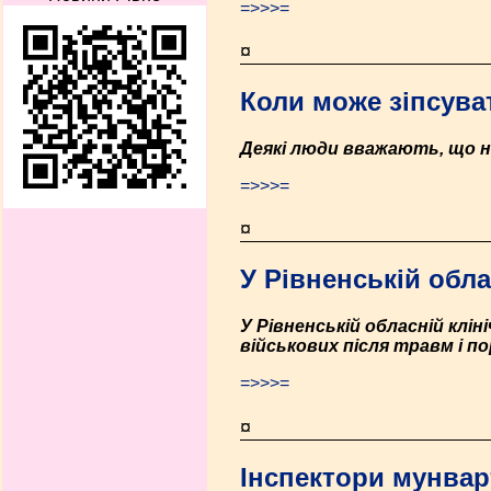
=>>>=
¤
Коли може зіпсуват
Деякі люди вважають, що не
=>>>=
¤
У Рівненській обла
У Рівненській обласній клін
військових після травм і п
=>>>=
¤
Інспектори мунвар