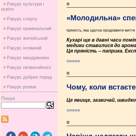
¤
¤ Ракурс культури і
освіти
«Молодильна» спе
¤ Ракурс спорту
¤ Ракурс кримінальний
пряність, яка здатна продовжити життя
¤ Ракурс житейський
Кухарі ще в давні часи пом
медики ставилися до аромат
¤ Ракурс інтимний
Ця пряність – паприка. Екс
¤ Ракурс мандрівника
=>>>=
¤ Ракурс незвичайного
¤
¤ Ракурс добрих порад
Чому, коли встаєте
¤ Ракурс розваг
Пошук
Це явище, зазвичай, швидко
=>>>=
¤