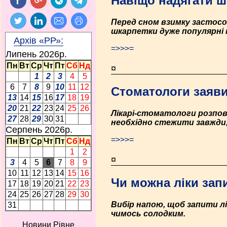
Навіщо надягати ш
Перед сном взимку застосов
шкарпетки дуже популярні п
Архів «РР»:
=>>>=
Липень 2026p.
Пн
Вт
Ср
Чт
Пт
Сб
Нд
¤
1
2
3
4
5
6
7
8
9
10
11
12
Стоматологи заяви
13
14
15
16
17
18
19
20
21
22
23
24
25
26
Лікарі-стоматологи розпові
27
28
29
30
31
необхідно стежити завжди, 
Серпень 2026p.
=>>>=
Пн
Вт
Ср
Чт
Пт
Сб
Нд
1
2
¤
3
4
5
6
7
8
9
10
11
12
13
14
15
16
Чи можна ліки за
17
18
19
20
21
22
23
24
25
26
27
28
29
30
Вибір напою, щоб запити лі
31
чимось солодким.
Новини Рівне