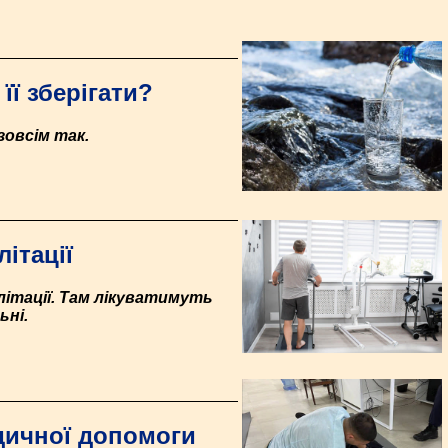
її зберігати?
зовсім так.
ітації
ілітації. Там лікуватимуть
ьні.
дичної допомоги