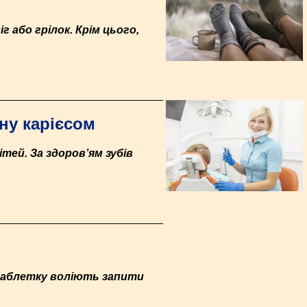
 або грілок. Крім цього,
ну карієсом
тей. За здоров’ям зубів
 таблетку воліють запити