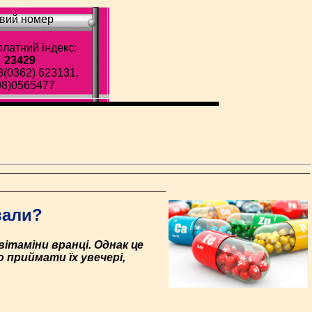
вий номер
латний індекс:
23429
8(0362) 623131,
98)0565477
вали?
вітаміни вранці. Однак це
 приймати їх увечері,