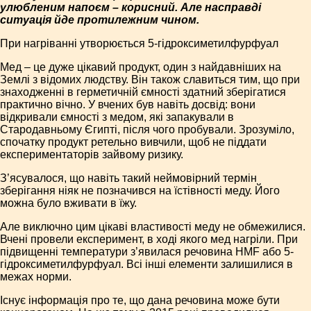
улюбленим напоєм – корисний. Але насправді
ситуація йде протилежним чином.
При нагріванні утворюється 5-гідроксиметилфурфуал
Мед – це дуже цікавий продукт, один з найдавніших на
Землі з відомих людству. Він також славиться тим, що при
знаходженні в герметичній ємності здатний зберігатися
практично вічно. У вчених був навіть досвід: вони
відкривали ємності з медом, які запакували в
Стародавньому Єгипті, після чого пробували. Зрозуміло,
спочатку продукт ретельно вивчили, щоб не піддати
експериментаторів зайвому ризику.
З’ясувалося, що навіть такий неймовірний термін
зберігання ніяк не позначився на їстівності меду. Його
можна було вживати в їжу.
Але виключно цим цікаві властивості меду не обмежилися.
Вчені провели експеримент, в ході якого мед нагріли. При
підвищенні температури з’явилася речовина HMF або 5-
гідроксиметилфурфуал. Всі інші елементи залишилися в
межах норми.
Існує інформація про те, що дана речовина може бути