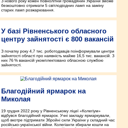
З нового року кожен повнолітній громадянин України зможе
безкоштовно отримати 5 світлодіодних ламп на заміну
старих ламп розжарювання.
У базі Рівненського обласного
центру зайнятості є 800 вакансій
З початку року 4,7 тис. роботодавців поінформували центри
зайнятості області про наявність майже 16,5 тис. вакансій. З
них 76 % вакансій укомплектовано обласною службою
зайнятості.
Благодійний ярмарок на
Миколая
19 грудня 2022 року у Рівненському ліцеї «Колегіум»
відбувся благодійний ярмарок. Учні закладу ярмаркували,
щоб вкотре підтримати Збройні сили України у складний час
російсько-української війни. Колегіанти збирали кошти на