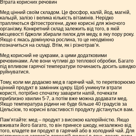
Втрата корисних речовин
Мед цінний своїм складом. Це фосфор, калій, йод, магній,
кальцій, залізо і велика кількість вітамінів. Нерідко
трапляються фітоестрогени, дуже корисні для жіночого
організму. Конкретний склад залежить від того, в якій
місцевості бджоли збирали пилок для меду, в яку пору року.
Якщо є якась домінуюча рослина, то це неодмінно
позначиться на складі. Втім, як і різнотрав’я.
Мед корисний не цукрами, а цими додатковими
речовинами. Але вони чутливі до теплової обробки. Багато
під впливом гарячої температури починають досить швидко
руйнуватися.
Тому, коли ми додаємо мед в гарячий чай, то перетворюємо
цінний продукт в замінник цукру. Щоб уникнути втрати
користі, потрібно спочатку заварити напій, почекати
приблизно хвилин 5-7, а потім вже можна додавати мед.
Якщо температура рідини не буде більше 40 градусів за
Цельсієм, то корисні властивості продукту дістануться вам.
Пам’ятайте: мед – продукт з високою калорійністю. Якщо
вживати його багато, то він принесе шкоду, незалежно від
того, кладете ви продукт в гарячий або в холодний чай. Для