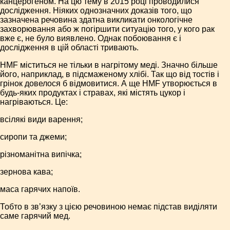
канцерогеном. На цю тему в 2015 році проводилися
дослідження. Ніяких однозначних доказів того, що
зазначена речовина здатна викликати онкологічне
захворювання або ж погіршити ситуацію того, у кого рак
вже є, не було виявлено. Однак побоювання є і
дослідження в цій області тривають.
HMF міститься не тільки в нагрітому меді. Значно більше
його, наприклад, в підсмаженому хлібі. Так що від тостів і
грінок довелося б відмовитися. А ще HMF утворюється в
будь-яких продуктах і стравах, які містять цукор і
нагріваються. Це:
всілякі види варення;
сиропи та джеми;
різноманітна випічка;
зернова кава;
маса гарячих напоїв.
Тобто в зв’язку з цією речовиною немає підстав виділяти
саме гарячий мед.