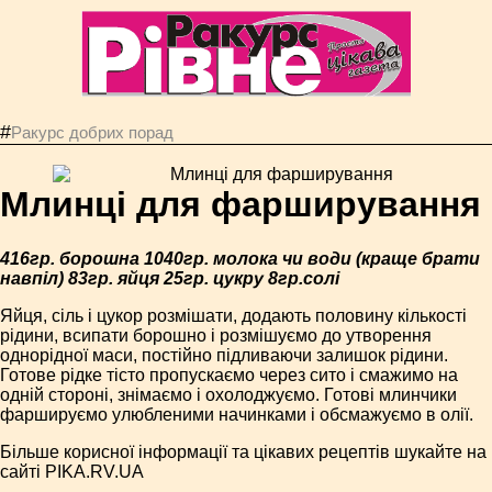
#
Ракурс добрих порад
Млинці для фарширування
416гр. борошна 1040гр. молока чи води (краще брати
навпіл) 83гр. яйця 25гр. цукру 8гр.солі
Яйця, сіль і цукор розмішати, додають половину кількості
рідини, всипати борошно і розмішуємо до утворення
однорідної маси, постійно підливаючи залишок рідини.
Готове рідке тісто пропускаємо через сито і смажимо на
одній стороні, знімаємо і охолоджуємо. Готові млинчики
фаршируємо улюбленими начинками і обсмажуємо в олії.
Більше корисної інформації та цікавих рецептів шукайте на
сайті PIKA.RV.UA