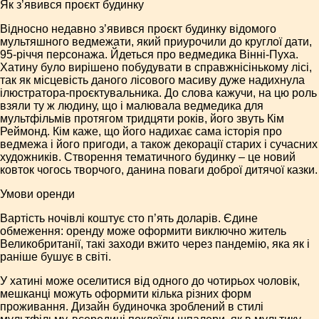
Як з’явився проєкт будинку
Відносно недавно з’явився проєкт будинку відомого
мультяшного ведмежати, який приурочили до круглої дати,
95-річчя персонажа. Йдеться про ведмедика Вінні-Пуха.
Хатину було вирішено побудувати в справжнісінькому лісі,
так як місцевість даного лісового масиву дуже надихнула
ілюстратора-проєктувальника. До слова кажучи, на цю роль
взяли ту ж людину, що і малювала ведмедика для
мультфільмів протягом тридцяти років, його звуть Кім
Реймонд. Кім каже, що його надихає сама історія про
ведмежа і його пригоди, а також декорації старих і сучасних
художників. Створення тематичного будинку – це новий
ковток чогось творчого, данина поваги доброї дитячої казки.
Умови оренди
Вартість ночівлі коштує сто п’ять доларів. Єдине
обмеження: оренду може оформити виключно житель
Великобританії, такі заходи вжито через пандемію, яка як і
раніше бушує в світі.
У хатині може оселитися від одного до чотирьох чоловік,
мешканці можуть оформити кілька різних форм
проживання. Дизайн будиночка зроблений в стилі