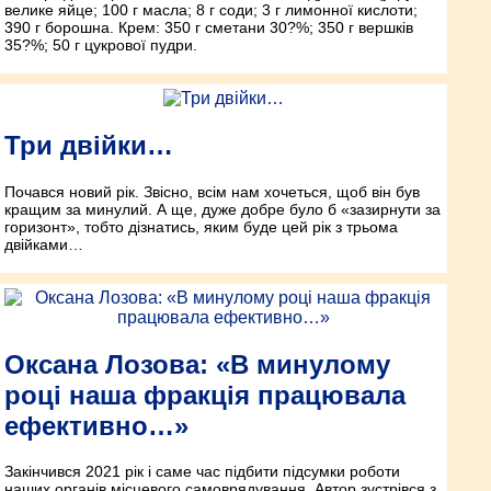
велике яйце; 100 г масла; 8 г соди; 3 г лимонної кислоти;
390 г борошна. Крем: 350 г сметани 30?%; 350 г вершків
35?%; 50 г цукрової пудри.
Три двійки…
Почався новий рік. Звісно, всім нам хочеться, щоб він був
кращим за минулий. А ще, дуже добре було б «зазирнути за
горизонт», тобто дізнатись, яким буде цей рік з трьома
двійками…
Оксана Лозова: «В минулому
році наша фракція працювала
ефективно…»
Закінчився 2021 рік і саме час підбити підсумки роботи
наших органів місцевого самоврядування. Автор зустрівся з