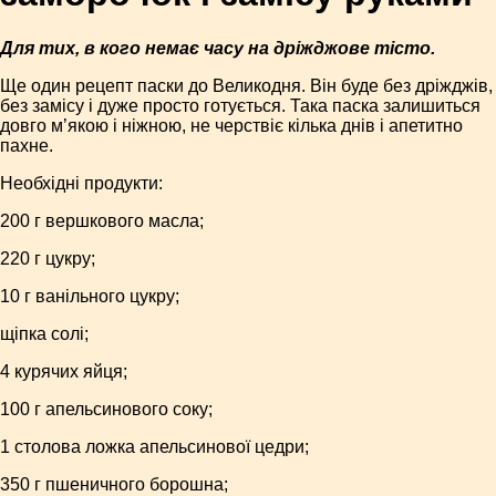
Для тих, в кого немає часу на дріжджове тісто.
Ще один рецепт паски до Великодня. Він буде без дріжджів,
без замісу і дуже просто готується. Така паска залишиться
довго м’якою і ніжною, не черствіє кілька днів і апетитно
пахне.
Необхідні продукти:
200 г вершкового масла;
220 г цукру;
10 г ванільного цукру;
щіпка солі;
4 курячих яйця;
100 г апельсинового соку;
1 столова ложка апельсинової цедри;
350 г пшеничного борошна;