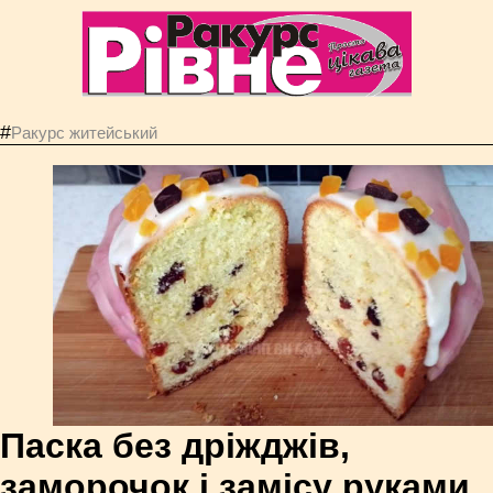
#
Ракурс житейський
Паска без дріжджів,
заморочок і замісу руками