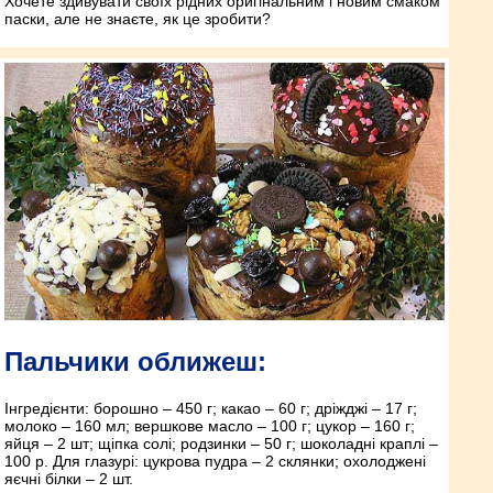
Хочете здивувати своїх рідних оригінальним і новим смаком
паски, але не знаєте, як це зробити?
Пальчики оближеш:
Інгредієнти: борошно – 450 г; какао – 60 г; дріжджі – 17 г;
молоко – 160 мл; вершкове масло – 100 г; цукор – 160 г;
яйця – 2 шт; щіпка солі; родзинки – 50 г; шоколадні краплі –
100 р. Для глазурі: цукрова пудра – 2 склянки; охолоджені
яєчні білки – 2 шт.