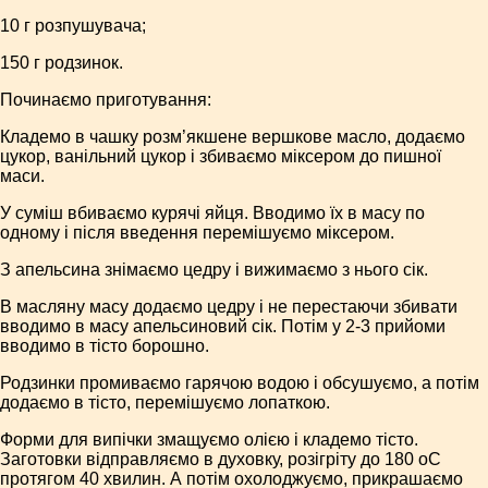
10 г розпушувача;
150 г родзинок.
Починаємо приготування:
Кладемо в чашку розм’якшене вершкове масло, додаємо
цукор, ванільний цукор і збиваємо міксером до пишної
маси.
У суміш вбиваємо курячі яйця. Вводимо їх в масу по
одному і після введення перемішуємо міксером.
З апельсина знімаємо цедру і вижимаємо з нього сік.
В масляну масу додаємо цедру і не перестаючи збивати
вводимо в масу апельсиновий сік. Потім у 2-3 прийоми
вводимо в тісто борошно.
Родзинки промиваємо гарячою водою і обсушуємо, а потім
додаємо в тісто, перемішуємо лопаткою.
Форми для випічки змащуємо олією і кладемо тісто.
Заготовки відправляємо в духовку, розігріту до 180 оС
протягом 40 хвилин. А потім охолоджуємо, прикрашаємо