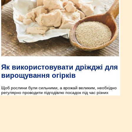
Як використовувати дріжджі для
вирощування огірків
Щоб рослини були сильними, а врожай великим, необхідно
регулярно проводити підгодівлю посадок під час різних
стадій їх розвитку. Останнім часом дачники дедалі частіше
почали використовувати дріжджові добрива для підгодівлі
огірків.