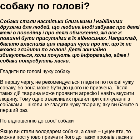
собаку по голові?
Собаки стали настільки близькими і надійними
друзями для людей, що людина іноді забуває про деякі
межі в поведінці і про деякі обмеження, які все ж
повинні бути присутніми в їх відносинах. Наприклад,
багато власників цих тварин чули про те, що їх не
можна гладити по голові. Деякі звичайно
здивуються, коли почують цю інформацію, адже і
собаки потребують ласки.
Гладити по голові чужу собаку
В першу чергу, не рекомендується гладити по голові чужу
собаку, бо вона може бути до цього не привчена. Після
таких дій тварина може проявити агресію і навіть вкусити
людину. Тому одне з важливих правил при спілкуванні з
собаками – ніколи не гладити чужу тварину, яку ви бачите в
перший раз.
По відношенню до своєї собаки
Якщо ви стали володарем собаки, а саме – цуценяти, то
можна поступово привчати його до таких проявів ласки з