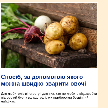
Спосіб, за допомогою якого
можна швидко зварити овочі
Для любителів вінегрету і для тих, хто не любить відшкребти
підгорілий буряк від каструлі, ми приберегли безцінний
лайфхак.