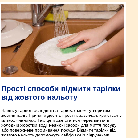
Прості способи відмити тарілки
від жовтого нальоту
Навіть у гарної господині на тарілках може утворитися
жовтий наліт. Причини досить прості і, зазвичай, криються у
кількох чинниках. Так, це може статися через миття в
холодній жорсткій воді, неякісні засоби для миття посуду
або поверхневе промивання посуду. Відмити тарілки від
жовтого нальоту допоможуть лайфхаки із підручними