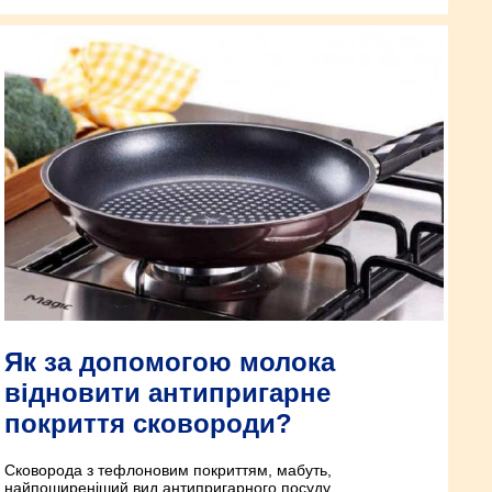
Як за допомогою молока
відновити антипригарне
покриття сковороди?
Сковорода з тефлоновим покриттям, мабуть,
найпоширеніший вид антипригарного посуду.