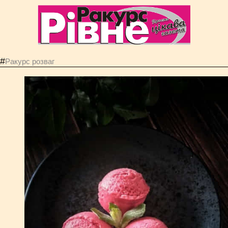
#
Ракурс розваг