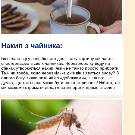
Накип з чайника:
Білі пластівці у воді, білясте дно – таку картину ми часто
спостерігаємо в своїх чайниках. Через жорстку воду на
стінках утворюється накип, який не так-то просто прибрати.
Та й чи треба, якщо через кілька днів він з’явиться знову? З
одного боку, гидко пити чай з «добавками», з іншого – є
думка, що така вода може бути навіть корисною! Нібито, так
ми можемо отримати додатково мінерали прямо зі склян