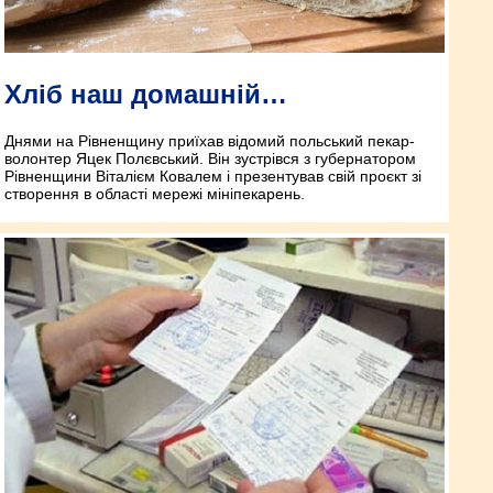
Хліб наш домашній…
Днями на Рівненщину приїхав відомий польський пекар-
волонтер Яцек Полєвський. Він зустрівся з губернатором
Рівненщини Віталієм Ковалем і презентував свій проєкт зі
створення в області мережі мініпекарень.