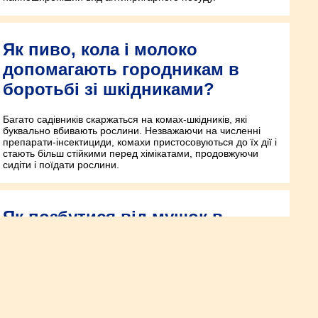
Як пиво, кола і молоко
допомагають городникам в
боротьбі зі шкідниками?
Багато садівників скаржаться на комах-шкідників, які
буквально вбивають рослини. Незважаючи на численні
препарати-інсектициди, комахи пристосовуються до їх дії і
стають більш стійкими перед хімікатами, продовжуючи
сидіти і поїдати рослини.
Як позбутися від мушок в
горщиках?
1. Ефірні олії