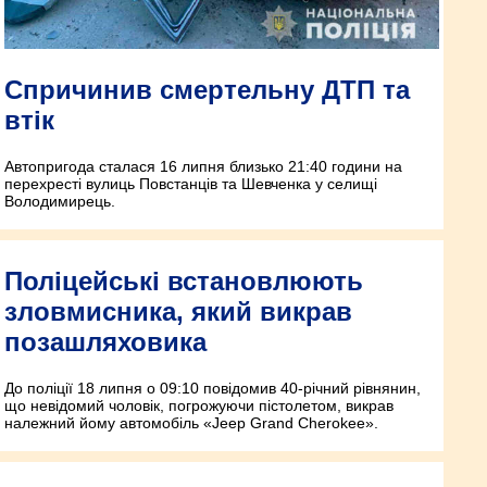
Спричинив смертельну ДТП та
втік
Автопригода сталася 16 липня близько 21:40 години на
перехресті вулиць Повстанців та Шевченка у селищі
Володимирець.
Поліцейські встановлюють
зловмисника, який викрав
позашляховика
До поліції 18 липня о 09:10 повідомив 40-річний рівнянин,
що невідомий чоловік, погрожуючи пістолетом, викрав
належний йому автомобіль «Jeep Grand Cherokee».