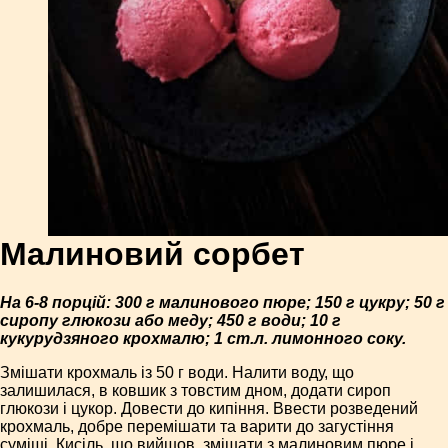
Малиновий сорбет
На 6-8 порцій: 300 г малинового пюре; 150 г цукру; 50 г
сиропу глюкози або меду; 450 г води; 10 г
кукурудзяного крохмалю; 1 ст.л. лимонного соку.
Змішати крохмаль із 50 г води. Налити воду, що
залишилася, в ковшик з товстим дном, додати сироп
глюкози і цукор. Довести до кипіння. Ввести розведений
крохмаль, добре перемішати та варити до загустіння
суміші. Кисіль, що вийшов, змішати з малиновим пюре і