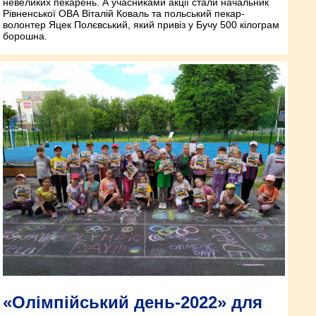
невеликих пекарень. А учасниками акції стали начальник
Рівненської ОВА Віталій Коваль та польський пекар-
волонтер Яцек Полєвський, який привіз у Бучу 500 кілограм
борошна.
«Олімпійський день-2022» для