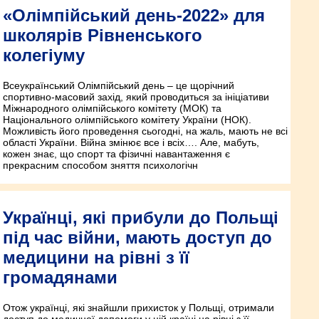
«Олімпійський день-2022» для
школярів Рівненського
колегіуму
Всеукраїнський Олімпійський день – це щорічний
спортивно-масовий захід, який проводиться за ініціативи
Міжнародного олімпійського комітету (МОК) та
Національного олімпійського комітету України (НОК).
Можливість його проведення сьогодні, на жаль, мають не всі
області України. Війна змінює все і всіх…. Але, мабуть,
кожен знає, що спорт та фізичні навантаження є
прекрасним способом зняття психологічн
Українці, які прибули до Польщі
під час війни, мають доступ до
медицини на рівні з її
громадянами
Отож українці, які знайшли прихисток у Польщі, отримали
доступ до медичної допомоги у цій країні на рівні з її