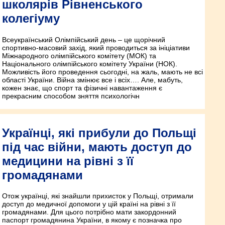
школярів Рівненського
колегіуму
Всеукраїнський Олімпійський день – це щорічний
спортивно-масовий захід, який проводиться за ініціативи
Міжнародного олімпійського комітету (МОК) та
Національного олімпійського комітету України (НОК).
Можливість його проведення сьогодні, на жаль, мають не всі
області України. Війна змінює все і всіх…. Але, мабуть,
кожен знає, що спорт та фізичні навантаження є
прекрасним способом зняття психологічн
Українці, які прибули до Польщі
під час війни, мають доступ до
медицини на рівні з її
громадянами
Отож українці, які знайшли прихисток у Польщі, отримали
доступ до медичної допомоги у цій країні на рівні з її
громадянами. Для цього потрібно мати закордонний
паспорт громадянина України, в якому є позначка про