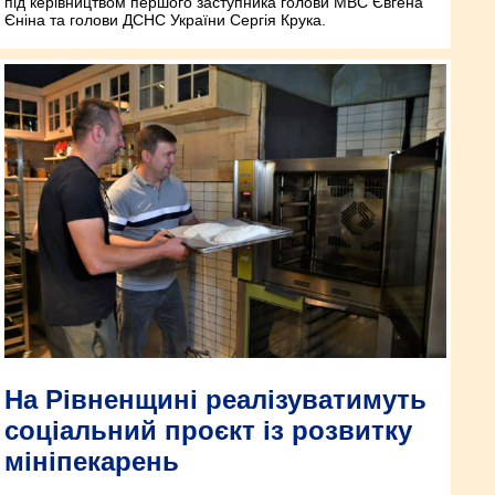
під керівництвом першого заступника голови МВС Євгена
Єніна та голови ДСНС України Сергія Крука.
На Рівненщині реалізуватимуть
соціальний проєкт із розвитку
мініпекарень