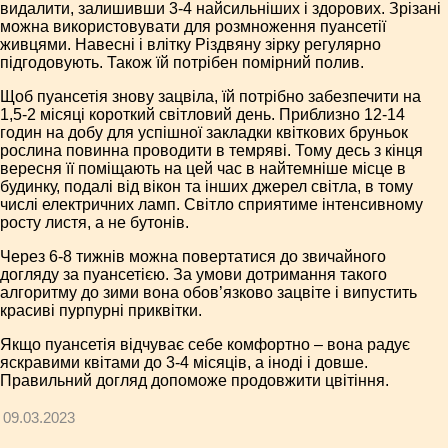
видалити, залишивши 3-4 найсильніших і здорових. Зрізані
можна використовувати для розмноження пуансетії
живцями. Навесні і влітку Різдвяну зірку регулярно
підгодовують. Також їй потрібен помірний полив.
Щоб пуансетія знову зацвіла, їй потрібно забезпечити на
1,5-2 місяці короткий світловий день. Приблизно 12-14
годин на добу для успішної закладки квіткових бруньок
рослина повинна проводити в темряві. Тому десь з кінця
вересня її поміщають на цей час в найтемніше місце в
будинку, подалі від вікон та інших джерел світла, в тому
числі електричних ламп. Світло сприятиме інтенсивному
росту листя, а не бутонів.
Через 6-8 тижнів можна повертатися до звичайного
догляду за пуансетією. За умови дотримання такого
алгоритму до зими вона обов’язково зацвіте і випустить
красиві пурпурні приквітки.
Якщо пуансетія відчуває себе комфортно – вона радує
яскравими квітами до 3-4 місяців, а іноді і довше.
Правильний догляд допоможе продовжити цвітіння.
09.03.2023