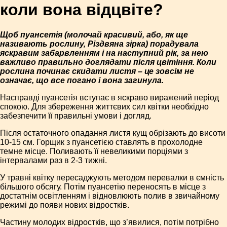
коли вона відцвіте?
Щоб пуансетія (молочай красивий, або, як ще
називають рослину, Різдвяна зірка) порадувала
яскравим забарвленням і на наступний рік, за нею
важливо правильно доглядати після цвітіння. Коли
рослина починає скидати листя – це зовсім не
означає, що все погано і вона загинула.
Насправді пуансетія вступає в яскраво виражений період
спокою. Для збереження життєвих сил квітки необхідно
забезпечити її правильні умови і догляд.
Після остаточного опадання листя кущ обрізають до висоти
10-15 см. Горщик з пуансетією ставлять в прохолодне
темне місце. Поливають її невеликими порціями з
інтервалами раз в 2-3 тижні.
У травні квітку пересаджують методом перевалки в ємність
більшого обсягу. Потім пуансетію переносять в місце з
достатнім освітленням і відновлюють полив в звичайному
режимі до появи нових відростків.
Частину молодих відростків, що з’явилися, потім потрібно