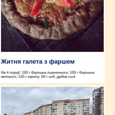
Житня галета з фаршем
На 4 порції: 150 г борошна пшеничного; 100 г борошна
житнього; 120 г окропу; 50 г олії; дрібка солі.