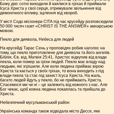
Божу дію: сотні виходили й каялися в гріхах й приймали
Ісуса Христа у свої серця, отримували звільнення від
демонічного впливу, зцілення від хвороб.
У місті Содо місіонери CITA під час крусейду розповсюдили
50 000 тисяч газет «CHRIST IS THE ANSWER» амхарською
мовою.
Пекло для диявола, Небеса для людей
На крусейді Тарас Сень у проповідях робив наголос на
тому, що пекло приготовлене для диявола та його ангелів.
Біблія, Єв. від. Матвія 25:41. Христос відкупив від влади
пекла, коли помер за гріхи людей. Пекло має владу над
людьми, які згрішили. Але коли людина приймає вірою
Христа та кається у своїх гріхах, то вона виходить з під
влади пекла та стає під захист Ісуса Христа. На жаль,
багато людей йдуть у пекло, бо не приймають Христа.
Спасемося ми чи ні – це залежить від кожного з нас. Але
Бог чекає, щоб кожна людина покаялась та прийшла до
Христа.
Небезпечний мусульманський район
Українська команда також відвідала місто Дессе, яке