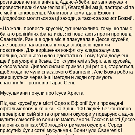
розташоване на північ від Аддис-Абеби, де запланували
провести великі євангелізації, благодійні акції, пасторські та
сімейні конференції. Молитовна команда в Ефіопії
цілодобово молиться за ці заходи, а також за захист Божий.
«На жаль, провести крусейд тут неможливо, тому що там є
багато релігійних фанатиків, які повстають проти проповіді
Євангелія. Раніше одна місія планувала в Дессе крусейд,
але ворожо налаштовані люди зі зброєю підняли
повстання. Для вирішення конфлікту влада залучила
поліцію, але цього було недостатньо. Тому були долучені
ще й регулярні війська. Бог служителів зберіг, але крусейд
скасовували. Диявол сильно тримає цей регіон, старається,
щоб люди не чули спасаючого Євангелія. Але Божа робота
звершується через інші методи й люди отримують
спасіння!» – розповів Тарас Сень.
Мусульмани почули про Ісуса Христа
Під час крусейду в місті Содо в Ефіопії були проведені
офтальмологічні клініки. За 3 дні 1100 людей безкоштовно
перевірили свій зір та отримали окуляри у подарунок, адже
купити самостійно вони не мають змоги. Також в місті Дессе
на очних клініках 900 людей отримали окуляри. Серед
присутніх були сотні мусульман. Вони чули Євангеліє і