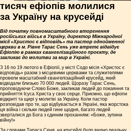
тисяч ефіопів молилися
за Україну на крусейді
Від початку повномасштабного вторгнення
російських військ в Україну, директор Міжнародної
місії «Христос є відповідь» та пастор однойменної
церкви в м. Рівне Тарас Сень уже втретє відвідує
Ефіопію в рамках євангелізаційного проєкту, де
закликає до молитви за мир в Україні.
З 16 по 19 лютого в Ефіопії, у місті Содо місія «Христос є
відповідь» разом з місцевими церквами та служителями
провели масштабний євангелізаційний крусейд, який
відвідали близько 70 000 людей. Щоразу Тарас Сень,
проповідуючи Слово Боже, закликав людей до покаяння та
прийняття Ісуса Христа у своє серце. Приємно, що ефіопи
відкриті та щирі у молитві за Україну. Коли пастор
розповідав про те, що відбувається в Україні, яка жорстока
ця війна і скільки людей гине щодня, багато людей
зверталися до Бога з єдиним проханням: «Боже, зупини
війну!»
За словами Тараса Сеня, на крусейді було видно реальну