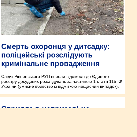
Смерть охоронця у дитсадку:
поліцейські розслідують
кримінальне провадження
Слідчі Рівненського РУП внесли відомості до Єдиного
реєстру досудових розслідувань за частиною 1 статті 115 КК
України (умисне вбивство із відміткою нещасний випадок).
Сприяла в непризові на
військову службу
Протиправну діяльність 52-річної службової особи, жительки
міста Березне, задокументували слідчі слідчого управління