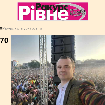
#
Ракурс культури і освіти
70