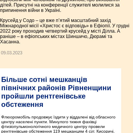
дітей. Присутні на конференції служителі молилися за
припинення війни в Україні.
Крусейд у Содо – це вже п’ятий масштабний захід
Міжнародної місії «Христос є відповідь» в Ефіопії. У грудні
2022 року проходив четвертий крусейд у місті Ділла. А
раніше – в ефіопських містах Шиншичо, Дюрамі та
Хасанна.
09.03.2023
Більше сотні мешканців
північних районів Рівненщини
пройшли рентгенівське
обстеження
Флюоромобіль продовжує їздити у віддалені від обласного
центру населені пункти. Минулого тижня фахівці
фтизіопульмонологічного медичного центру провели
рентгенівське обстеження 119 мешканцям 4 сіл: Кисоричі,