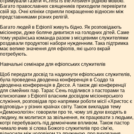
отримували газети «Christ is the Answer» рідною мовою.
Багато православних священиків приходили перевірити
свій зір. Очні клініки сприяли покращенню відносин між
представниками різних релігій.
Багато людей в Ефіопії живуть бідно. Як розповідають
місіонери, дуже боляче дивитися на голодних дітей. Саме
тому українська команда разом з місцевими служителями
роздавали продуктові набори нужденним. Така підтримка
має велике значення для ефіопів, які цього вкрай
потребують.
Навчальні семінари для ефіопських служителів
Щоб передати досвід та надихнути ефіопських служителів,
була проведена дводенна конференція в Соддо та
дводенна конференція в Дессе. А також дві конференції
для сімейних пар. Тарас Сень поділився з пасторами та
єпископами з Ефіопії власним досвідом місіонерського
служіння, розповідав про напрямки роботи місії «Христос є
відповідь» у різних країнах світу. Також викладав тему
«Демонологія»: говорили про те, чому злі духи входять в
людину, як молитися за звільнення, як працювати з людьми,
котрі перебувають під демонічним впливом. Також пастор
чимало вчив зі слова Божого служителів про сім’ю,
відносили між чоловіком та дружиною, про виховання