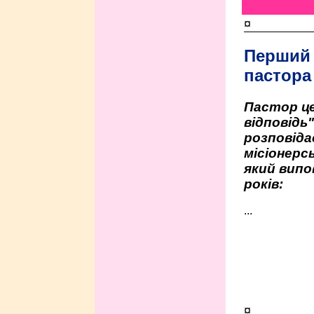
¤
Перший
пастора
Пастор це
відповідь
розповіда
місіонерсь
який випо
років:
...
¤