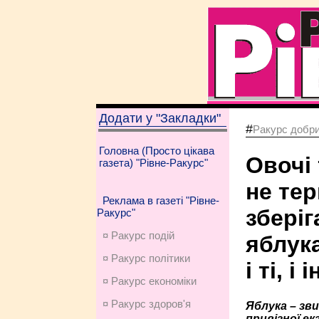
Додати у "Закладки"
#
Ракурс добри
Головна (Просто цікава
Овочі 
газета) "Рівне-Ракурс"
не тер
Реклама в газеті "Рівне-
зберіг
Ракурс"
¤ Ракурс подій
яблук
¤ Ракурс політики
і ті, і 
¤ Ракурс економiки
¤ Ракурс здоров'я
Яблука – звич
привізної ек