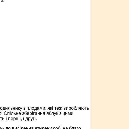
и:
лодильнику з плодами, які теж виробляють
ю. Спільне зберігання яблук з цими
і перші, і другі.
к до виділення етилену собі на благо.