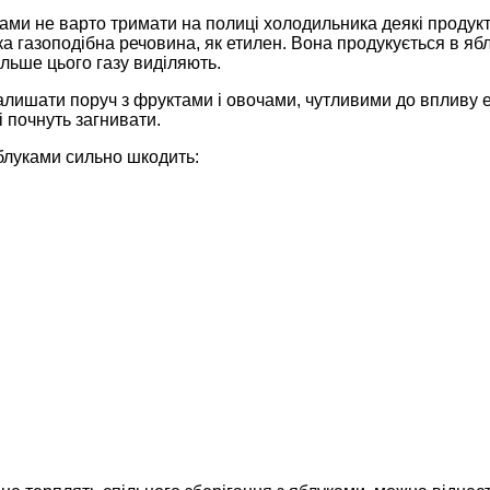
ами не варто тримати на полиці холодильника деякі продукти.
ка газоподібна речовина, як етилен. Вона продукується в ябл
більше цього газу виділяють.
алишати поруч з фруктами і овочами, чутливими до впливу е
і почнуть загнивати.
блуками сильно шкодить: