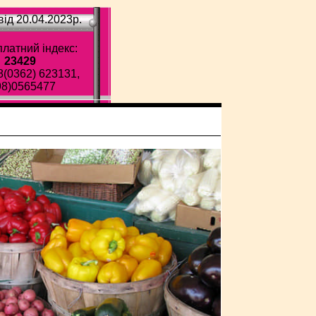
ід 20.04.2023p.
латний індекс:
23429
8(0362) 623131,
98)0565477