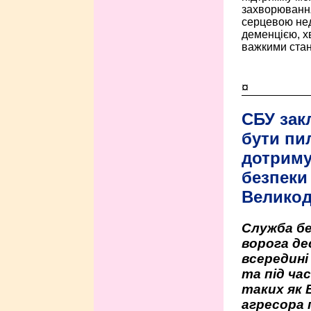
захворюванням
серцевою нед
деменцією, 
важкими стан
¤
СБУ зак
бути пи
дотриму
безпеки 
Велико
Служба бе
ворога де
всередині
та під час
таких як 
агресора 