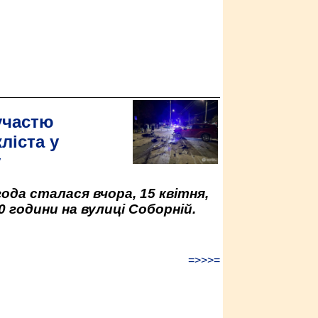
участю
ліста у
у
да сталася вчора, 15 квітня,
0 години на вулиці Соборній.
=>>>=