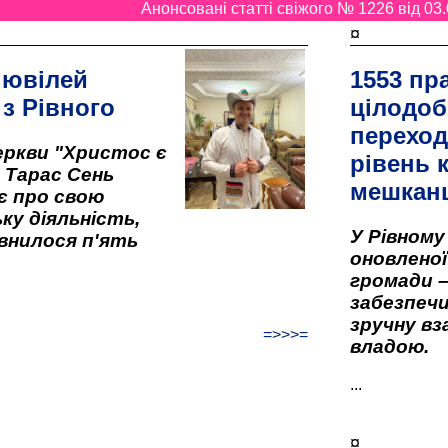
Анонсовані статті свіжого № 1226 від 03.
¤
 ювілей
1553 пр
 з Рівного
цілодоб
переход
ркви "Христос є
рівень к
" Тарас Сень
мешкан
є про свою
ку діяльність,
У Рівном
внилося п'ять
оновленої 
громади –
забезпеч
зручну вз
=>>>=
владою.
...
¤