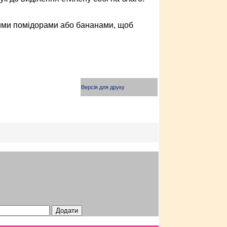
еними помідорами або бананами, щоб
Версія для друку