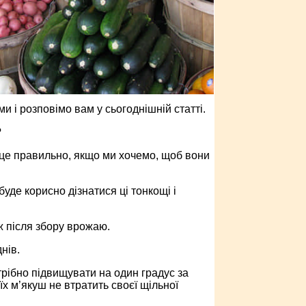
ми і розповімо вам у сьогоднішній статті.
?
 це правильно, якщо ми хочемо, щоб вони
уде корисно дізнатися ці тонкощі і
 ж після збору врожаю.
нів.
трібно підвищувати на один градус за
їх м’якуш не втратить своєї щільної