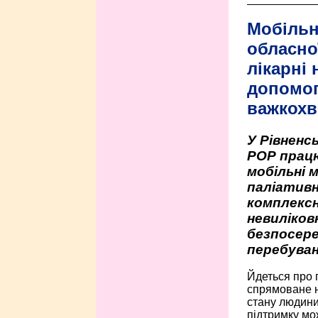
Мобільн
обласно
лікарні
допомо
важкохв
У Рівненсь
РОР працю
мобільні 
паліативн
комплексн
невиліко
безпосере
перебуван
Йдеться про 
спрямоване н
стану людини 
підтримку мо