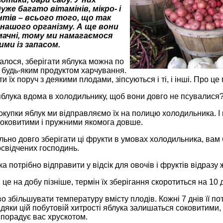
же багато вітамінів, мікро- і
тів – всього того, що так
 нашого організму. А ще вони
смачні, тому ми намагаємося
ми із запасом.
валося, зберігати яблука можна по
з будь-яким продуктом харчування.
 їх поруч з деякими плодами, зіпсуються і ті, і інші. Про це 
яблука вдома в холодильнику, щоб вони довго не псувалися
окупки яблук ми відправляємо їх на полицю холодильника. І
оковитими і пружними якомога довше.
но довго зберігати ці фрукти в умовах холодильника, вам б
освідчених господинь.
ука потрібно відправити у відсік для овочів і фруктів відразу
це на добу пізніше, термін їх зберігання скоротиться на 10 д
о збільшувати температуру вмісту плодів. Кожні 7 днів її по
дяки цій побутовій хитрості яблука залишаться соковитими, 
і порадує вас хрускотом.