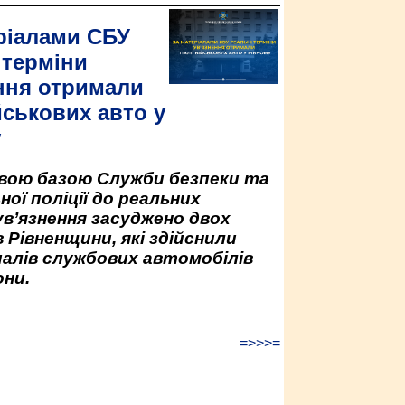
ріалами СБУ
 терміни
ння отримали
йськових авто у
у
овою базою Служби безпеки та
ної поліції до реальних
ув’язнення засуджено двох
 Рівненщини, які здійснили
палів службових автомобілів
ни.
=>>>=