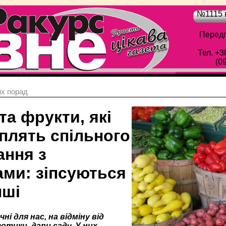
№1115 в
Передп
Тел. +3
(0
х порад
та фрукти, які
плять спільного
ання з
ами: зіпсуються
інші
ні для нас, на відміну від
зотики, дари саду. У них