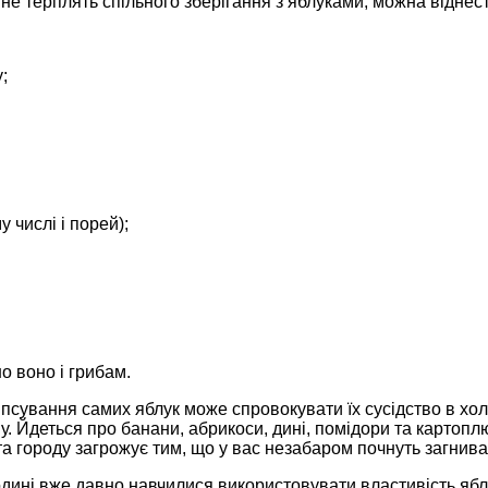
і не терплять спільного зберігання з яблуками, можна віднест
;
 числі і порей);
о воно і грибам.
псування самих яблук може спровокувати їх сусідство в хо
у. Йдеться про банани, абрикоси, дині, помідори та картопл
а городу загрожує тим, що у вас незабаром почнуть загнивати 
дині вже давно навчилися використовувати властивість яблу