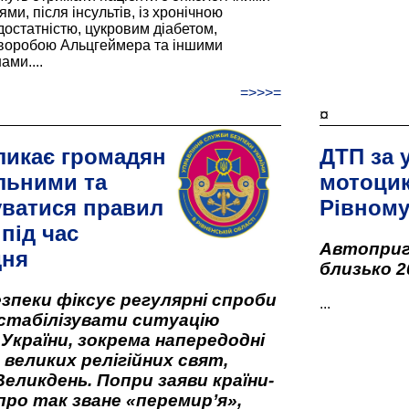
и, після інсультів, із хронічною
остатністю, цукровим діабетом,
хворобою Альцгеймера та іншими
ами....
=>>>=
¤
ликає громадян
ДТП за 
льними та
мотоцик
ватися правил
Рівном
під час
Автоприго
дня
близько 2
зпеки фіксує регулярні спроби
...
стабілізувати ситуацію
 України, зокрема напередодні
 великих релігійних свят,
Великдень. Попри заяви країни-
про так зване «перемир’я»,