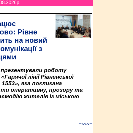
08.2026p.
ацює
ово: Рівне
ить на новий
омунікації з
цями
у презентували роботу
«Гарячої лінії Рівненської
 1553», яка покликана
ити оперативну, прозору та
аємодію жителів із міською
=>>>=