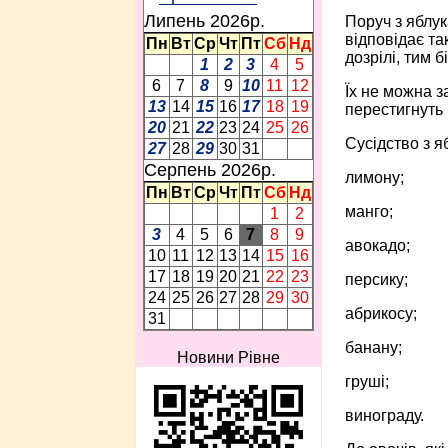
Липень 2026p.
Поруч з яблук
відповідає та
Пн
Вт
Ср
Чт
Пт
Сб
Нд
дозрілі, тим 
1
2
3
4
5
6
7
8
9
10
11
12
Їх не можна з
13
14
15
16
17
18
19
перестигнуть 
20
21
22
23
24
25
26
Сусідство з я
27
28
29
30
31
Серпень 2026p.
лимону;
Пн
Вт
Ср
Чт
Пт
Сб
Нд
манго;
1
2
3
4
5
6
7
8
9
авокадо;
10
11
12
13
14
15
16
17
18
19
20
21
22
23
персику;
24
25
26
27
28
29
30
абрикосу;
31
банану;
Новини Рівне
груші;
винограду.