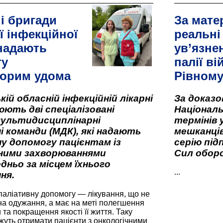
і бригади
За мате
ї інфекційної
реальні
 надають
ув’язне
гу
палії ві
орим удома
Рівном
кій обласній інфекційній лікарні
За доказ
ють дві спеціалізовані
Національ
мультидисциплінарні
термінів 
і команди (МДК), які надають
мешканців
у допомогу пацієнтам із
серію під
вними захворюваннями
Сил оборо
дньо за місцем їхнього
...
ня.
паліативну допомогу — лікування, що не
а одужання, а має на меті полегшення
та покращення якості її життя. Таку
жуть отримати пацієнти з онкологічними