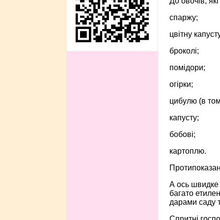
До овочів, як
спаржу;
цвітну капусту
броколі;
помідори;
огірки;
цибулю (в тому
капусту;
бобові;
картоплю.
Протипоказан
А ось швидке 
багато етилен
дарами саду т
Спритні госпо