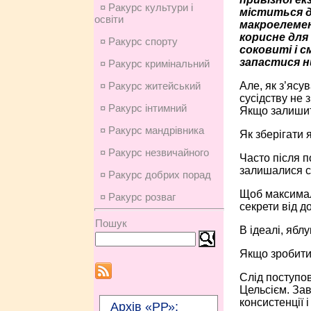
¤ Ракурс культури і
міститься ду
освіти
макроелемен
корисне для
¤ Ракурс спорту
соковиті і 
запастися ни
¤ Ракурс кримінальний
Але, як з’ясу
¤ Ракурс житейський
сусідству не 
¤ Ракурс інтимний
Якщо залишити
¤ Ракурс мандрівника
Як зберігати 
¤ Ракурс незвичайного
Часто після п
залишалися с
¤ Ракурс добрих порад
Щоб максималь
¤ Ракурс розваг
секрети від д
Пошук
В ідеалі, ябл
Якщо зробити 
Слід поступов
Цельсієм. Зав
консистенції 
Архів «РР»: