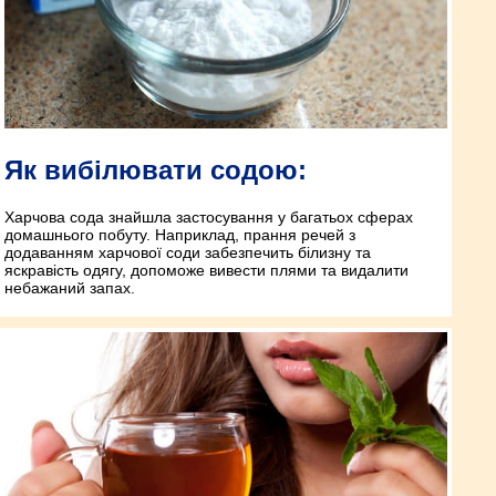
Як вибілювати содою:
Харчова сода знайшла застосування у багатьох сферах
домашнього побуту. Наприклад, прання речей з
додаванням харчової соди забезпечить білизну та
яскравість одягу, допоможе вивести плями та видалити
небажаний запах.