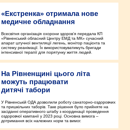
«Екстренка» отримала нове
медичне обладнання
Всесвітня організація охорони здоров’я передала КП
«Рівненський обласний Центру ЕМД та МК» сучасний
апарат штучної вентиляції легень, монітор пацієнта та
систему реанімації. Їх використовуватимуть бригади
інтенсивної терапії для порятунку життя людей.
На Рівненщині цього літа
можуть працювати
дитячі табори
У Рівненській ОДА дозволили роботу санаторно-оздоровчих
та пришкільних таборів. Таке рішення було прийняте на
засіданні оперативного штабу з координації проведення
оздоровчої кампанії у 2023 році. Основна вимога –
дотримання всіх належних норм та вимог.