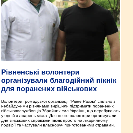
Рівненські волонтери
організували благодійний пікнік
для поранених військових
Волонтери громадської організації “Рівне Разом” спільно з
небайдужими рівнянами вирішили підтримати поранених
військовослужбовців Збройних сил України, що перебувають
у одній з лікарень міста. Для цього волонтери організували
для військових справжній пікнік просто на лікарняному
подвір’ї та частували власноруч приготованими стравами.