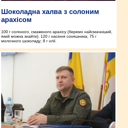
Шоколадна халва з солоним
арахісом
100 г солоного, смаженого арахісу (беремо найсмачніший,
який можна знайти); 120 г насіння соняшника; 75 г
молочного шоколаду; 8 г олії.