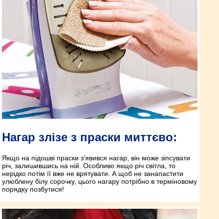
Нагар злізе з праски миттєво:
Якщо на підошві праски з’явився нагар, він може зіпсувати
річ, залишившись на ній. Особливо якщо річ світла, то
нерідко потім її вже не врятувати. А щоб не занапастити
улюблену білу сорочку, цього нагару потрібно в терміновому
порядку позбутися!