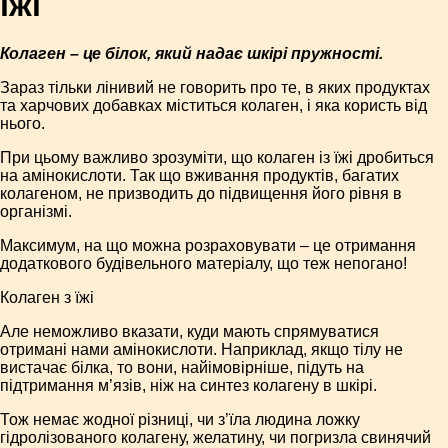
їжі
Колаген – це білок, який надає шкірі пружності.
Зараз тільки лінивий не говорить про те, в яких продуктах
та харчових добавках міститься колаген, і яка користь від
нього.
При цьому важливо зрозуміти, що колаген із їжі дробиться
на амінокислоти. Так що вживання продуктів, багатих
колагеном, не призводить до підвищення його рівня в
організмі.
Максимум, на що можна розраховувати – це отримання
додаткового будівельного матеріалу, що теж непогано!
Колаген з їжі
Але неможливо вказати, куди мають спрямуватися
отримані нами амінокислоти. Наприклад, якщо тілу не
вистачає білка, то вони, найімовірніше, підуть на
підтримання м’язів, ніж на синтез колагену в шкірі.
Тож немає жодної різниці, чи з’їла людина ложку
гідролізованого колагену, желатину, чи погризла свинячий