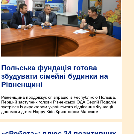
Польська фундація готова
збудувати сімейні будинки на
Рівненщині
Рівненщина продовжує співпрацю із Республікою Польща.
Перший заступник голови Рівненської ОДА Сергій Подолін
зустрівся із директором українського відділення Фундації
допомоги дітям Happy Kids Криштофом Мареком.
«єРобота»: плюс 24 позитивних