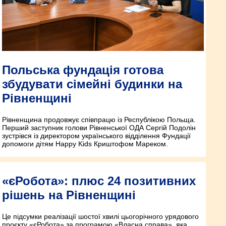
Польська фундація готова
збудувати сімейні будинки на
Рівненщині
Рівненщина продовжує співпрацю із Республікою Польща.
Перший заступник голови Рівненської ОДА Сергій Подолін
зустрівся із директором українського відділення Фундації
допомоги дітям Happy Kids Криштофом Мареком.
«єРобота»: плюс 24 позитивних
рішень на Рівненщині
Це підсумки реалізації шостої хвилі цьогорічного урядового
проєкту «єРобота» за програмою «Власна справа», яка