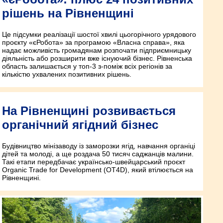
рішень на Рівненщині
Це підсумки реалізації шостої хвилі цьогорічного урядового
проєкту «єРобота» за програмою «Власна справа», яка
надає можливість громадянам розпочати підприємницьку
діяльність або розширити вже існуючий бізнес. Рівненська
область залишається у топ-3 з-поміж всіх регіонів за
кількістю ухвалених позитивних рішень.
На Рівненщині розвивається
органічний ягідний бізнес
Будівництво мінізаводу із заморозки ягід, навчання органіці
дітей та молоді, а ще роздача 50 тисяч саджанців малини.
Такі етапи передбачає українсько-швейцарський проєкт
Organic Trade for Development (OT4D), який втілюється на
Рівненщині.