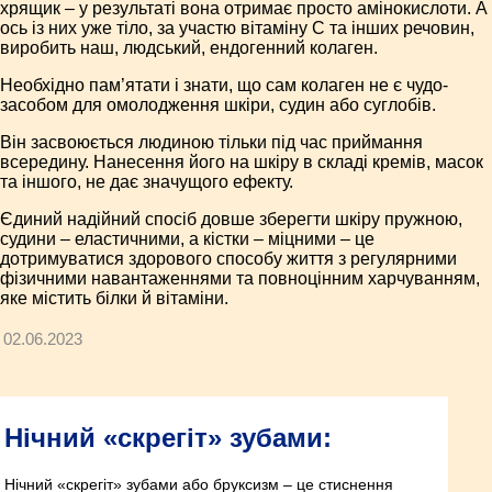
хрящик – у результаті вона отримає просто амінокислоти. А
ось із них уже тіло, за участю вітаміну С та інших речовин,
виробить наш, людський, ендогенний колаген.
Необхідно пам’ятати і знати, що сам колаген не є чудо-
засобом для омолодження шкіри, судин або суглобів.
Він засвоюється людиною тільки під час приймання
всередину. Нанесення його на шкіру в складі кремів, масок
та іншого, не дає значущого ефекту.
Єдиний надійний спосіб довше зберегти шкіру пружною,
судини – еластичними, а кістки – міцними – це
дотримуватися здорового способу життя з регулярними
фізичними навантаженнями та повноцінним харчуванням,
яке містить білки й вітаміни.
02.06.2023
Нічний «скрегіт» зубами:
Нічний «скрегіт» зубами або бруксизм – це стиснення