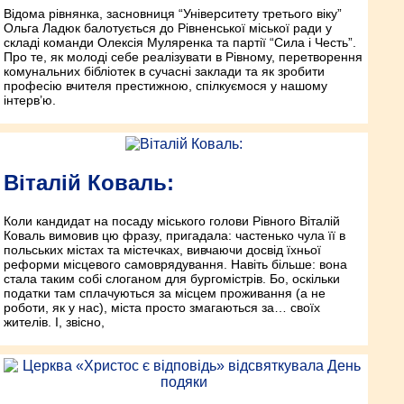
Відома рівнянка, засновниця “Університету третього віку”
Ольга Ладюк балотується до Рівненської міської ради у
складі команди Олексія Муляренка та партії “Сила і Честь”.
Про те, як молоді себе реалізувати в Рівному, перетворення
комунальних бібліотек в сучасні заклади та як зробити
професію вчителя престижною, спілкуємося у нашому
інтерв’ю.
Віталій Коваль:
Коли кандидат на посаду міського голови Рівного Віталій
Коваль вимовив цю фразу, пригадала: частенько чула її в
польських містах та містечках, вивчаючи досвід їхньої
реформи місцевого самоврядування. Навіть більше: вона
стала таким собі слоганом для бургомістрів. Бо, оскільки
податки там сплачуються за місцем проживання (а не
роботи, як у нас), міста просто змагаються за… своїх
жителів. І, звісно,