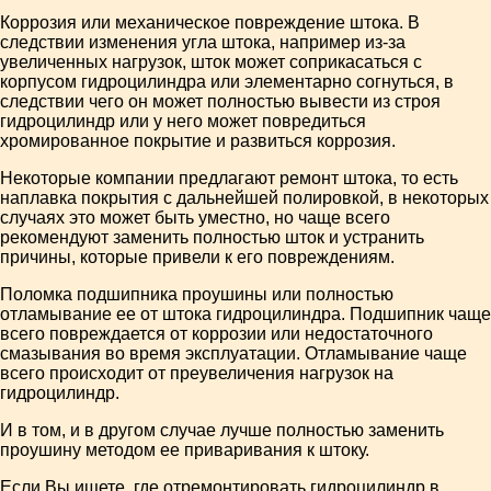
Коррозия или механическое повреждение штока. В
следствии изменения угла штока, например из-за
увеличенных нагрузок, шток может соприкасаться с
корпусом гидроцилиндра или элементарно согнуться, в
следствии чего он может полностью вывести из строя
гидроцилиндр или у него может повредиться
хромированное покрытие и развиться коррозия.
Некоторые компании предлагают ремонт штока, то есть
наплавка покрытия с дальнейшей полировкой, в некоторых
случаях это может быть уместно, но чаще всего
рекомендуют заменить полностью шток и устранить
причины, которые привели к его повреждениям.
Поломка подшипника проушины или полностью
отламывание ее от штока гидроцилиндра. Подшипник чаще
всего повреждается от коррозии или недостаточного
смазывания во время эксплуатации. Отламывание чаще
всего происходит от преувеличения нагрузок на
гидроцилиндр.
И в том, и в другом случае лучше полностью заменить
проушину методом ее приваривания к штоку.
Если Вы ищете, где отремонтировать гидроцилиндр в