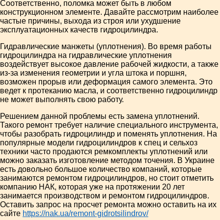
Соответственно, поломка может быть в любом
конструкционном элементе. Давайте рассмотрим наиболее
частые причины, выхода из строя или ухудшение
эксплуатационных качеств гидроцилиндра.
Гидравлические манжеты (уплотнения). Во время работы
гидроцилиндра на гидравлические уплотнения
воздействует высокое давление рабочей жидкости, а также
из-за изменения геометрии и угла штока и поршня,
возможен прорыв или деформация самого элемента. Это
ведет к протеканию масла, и соответственно гидроцилиндр
не может выполнять свою работу.
Решением данной проблемы есть замена уплотнений.
Такого ремонт требует наличие специального инструмента,
чтобы разобрать гидроцилиндр и поменять уплотнения. На
популярные модели гидроцилиндров к спец и сельхоз
техники часто продаются ремкомплекты уплотнений или
можно заказать изготовление методом точения. В Украине
есть довольно большое количество компаний, которые
занимаются ремонтом гидроцилиндров, но стоит отметить
компанию НАК, которая уже на протяжении 20 лет
занимается производством и ремонтом гидроцилиндров.
Оставить запрос на просчет ремонта можно оставить на их
сайте
https://nak.ua/remont-gidrotsilindrov/