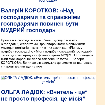
Валерій КОРОТКОВ: «Над
господарями та справжніми
господарями повинен бути
МУДРИЙ господар»
Проїхався сьогодні містом Рівне. Вулиці рясніють
бігбордами, сітілайтами, транспарантами з обличчями
молодих політиків. І кожний з них закликає: «Рівному
потрібен господар!», «Місту потрібен справжній господар!».
Та не зустрів серед них фотопортрета МУДРОГО господаря,
який має моральне право так себе назвати, – Валерія
КОРОТКОВА. Бо лише він заслужив це високе та шановане
у народі звання ще на поч
ОЛЬГА ЛАДЮК: «Вчитель - це*
не просто професія, це місія”