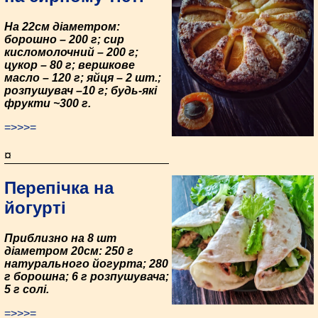
На 22см діаметром:
борошно – 200 г; сир
кисломолочний – 200 г;
цукор – 80 г; вершкове
масло – 120 г; яйця – 2 шт.;
розпушувач –10 г; будь-які
фрукти ~300 г.
=>>>=
¤
Перепічка на
йогурті
Приблизно на 8 шт
діаметром 20см: 250 г
натурального йогурта; 280
г борошна; 6 г розпушувача;
5 г солі.
=>>>=