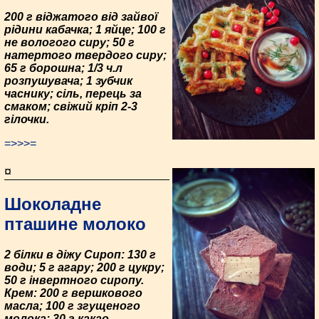
200 г віджатого від зайвої
рідини кабачка; 1 яйце; 100 г
не вологого сиру; 50 г
натертого твердого сиру;
65 г борошна; 1/3 ч.л
розпушувача; 1 зубчик
часнику; сіль, перець за
смаком; свіжий кріп 2-3
гілочки.
=>>>=
¤
Шоколадне
пташине молоко
2 білки в діжу Сироп: 130 г
води; 5 г агару; 200 г цукру;
50 г інвертного сиропу.
Крем: 200 г вершкового
масла; 100 г згущеного
молока; 30 г какао.