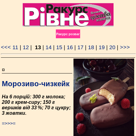
Ракурс розваг
<<<
11
|
12
|
13
|
14
|
15
|
16
|
17
|
18
|
19
|
20
|
>>>
¤
Морозиво-чизкейк
На 6 порцій: 300 г молока;
200 г крем-сиру; 150 г
вершків від 33 %; 70 г цукру;
3 жовтки.
=>>>=