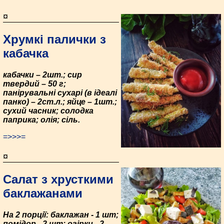
¤
Хрумкі палички з
кабачка
кабачки – 2шт.; сир
твердий – 50 г;
панірувальні сухарі (в ідеалі
панко) – 2ст.л.; яйце – 1шт.;
сухий часник; солодка
паприка; олія; сіль.
=>>>=
¤
Салат з хрусткими
баклажанами
На 2 порції: баклажан - 1 шт;
помідор - 2 шт; огірки - 2