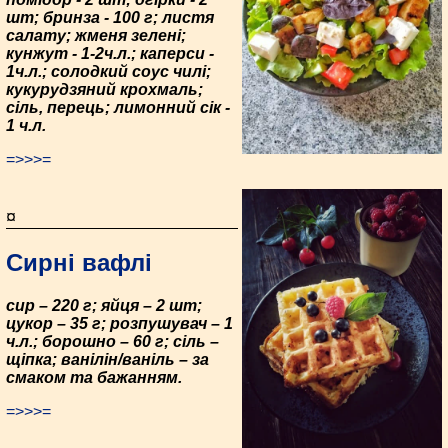
шт; бринза - 100 г; листя
салату; жменя зелені;
кунжут - 1-2ч.л.; каперси -
1ч.л.; солодкий соус чилі;
кукурудзяний крохмаль;
сіль, перець; лимонний сік -
1 ч.л.
=>>>=
¤
Сирні вафлі
сир – 220 г; яйця – 2 шт;
цукор – 35 г; розпушувач – 1
ч.л.; борошно – 60 г; сіль –
щіпка; ванілін/ваніль – за
смаком та бажанням.
=>>>=