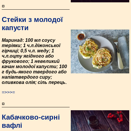
¤
Стейки з молодої
капусти
Маринад: 100 мл соусу
теріяки; 1 ч.л.діжонської
гірчиці; 0,5 ч.л. меду; 1
ч.л.оцту ягідного або
фрукового; 1 невеликий
качан молодої капусти; 100
г будь-якого твердого або
напівтвердого сиру;
оливкова олія; сіль перець.
=>>>=
¤
Кабачково-сирні
вафлі