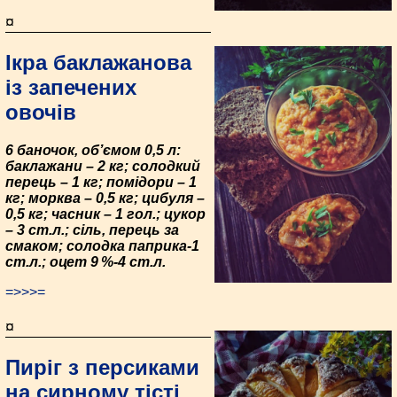
¤
Ікра баклажанова
із запечених
овочів
6 баночок, об’ємом 0,5 л:
баклажани – 2 кг; солодкий
перець – 1 кг; помідори – 1
кг; морква – 0,5 кг; цибуля –
0,5 кг; часник – 1 гол.; цукор
– 3 ст.л.; сіль, перець за
смаком; солодка паприка-1
ст.л.; оцет 9 %-4 ст.л.
=>>>=
¤
Пиріг з персиками
на сирному тісті