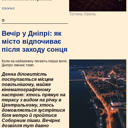
=>>>=
Тетяна Хвиль
¤
Вечір у Дніпрі: як
місто відпочиває
після заходу сонця
Коли на набережну лягають перші вогні,
Дніпро змінює темп.
Денна діловитість
поступається місцем
повільнішому, майже
кінематографічному
настрою: хтось прямує на
терасу з видом на річку в
Центральному, хтось
домовляється зустрітися
біля метро й пройтися
Соборним пішки. Вечірнє
дозвілля тут давно