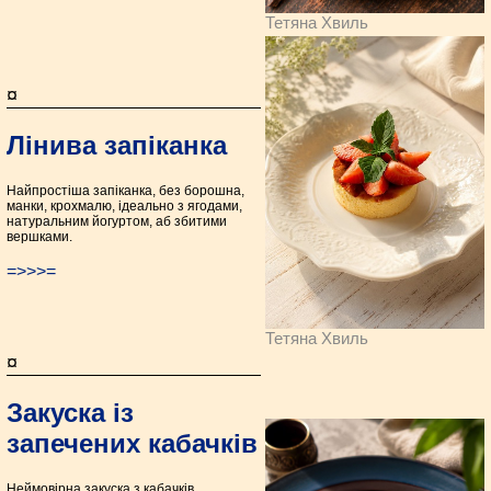
Тетяна Хвиль
¤
Лінива запіканка
Найпростіша запіканка, без борошна,
манки, крохмалю, ідеально з ягодами,
натуральним йогуртом, аб збитими
вершками.
=>>>=
Тетяна Хвиль
¤
Закуска із
запечених кабачків
Неймовірна закуска з кабачків,