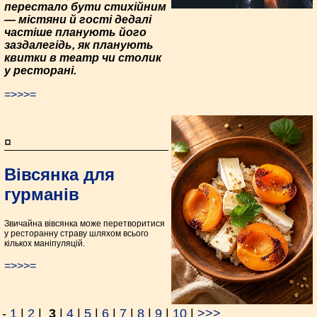
перестало бути стихійним
— містяни й гості дедалі
частіше планують його
заздалегідь, як планують
квитки в театр чи столик
у ресторані.
=>>>=
¤
Вівсянка для
гурманів
Звичайна вівсянка може перетворитися
у ресторанну страву шляхом всього
кількох маніпуляцій.
=>>>=
-
1
|
2
|
3
|
4
|
5
|
6
|
7
|
8
|
9
|
10
|
>>>