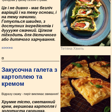
Трендова у цьому сезоні страва.
Це і не дивно - має безліч
варіацій і на тему основи, і
на тему начинки.
Готується швидко, з
доступних інгредієнтів і
дууууже смачний. Цілком
підходить для дієтичного
або дитячого харчування.
=>>>=
Тетяна Хвиль
¤
Закусочна галета з
картоплею та
кремом
Відразу скажу - пиріг викликає звикання!
Хрумке тісто, сметанний
крем, вершкова картопля і
золотиста скоринка.