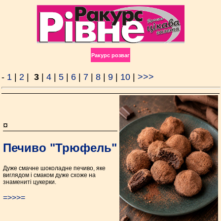
Ракурс розваг
-
1
|
2
|
3
|
4
|
5
|
6
|
7
|
8
|
9
|
10
|
>>>
¤
Печиво "Трюфель"
Дуже смачне шоколадне печиво, яке
виглядом і смаком дуже схоже на
знамениті цукерки.
=>>>=