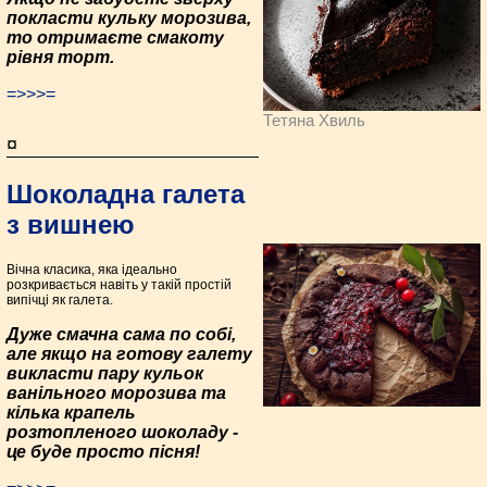
покласти кульку морозива,
то отримаєте смакоту
рівня торт.
=>>>=
Тетяна Хвиль
¤
Шоколадна галета
з вишнею
Вічна класика, яка ідеально
розкривається навіть у такій простій
випічці як галета.
Дуже смачна сама по собі,
але якщо на готову галету
викласти пару кульок
ванільного морозива та
кілька крапель
розтопленого шоколаду -
це буде просто пісня!