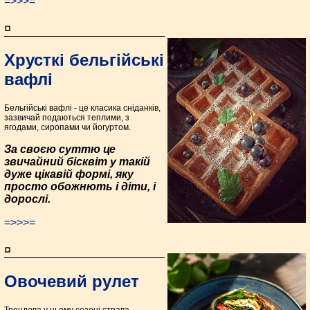
=>>>=
¤
Хрусткі бельгійські
вафлі
Бельгійські вафлі - це класика сніданків,
зазвичай подаються теплими, з
ягодами, сиропами чи йогуртом.
За своєю суттю це
звичайний бісквіт у такій
дуже цікавій формі, яку
просто обожнють і діти, і
дорослі.
=>>>=
¤
Овочевий рулет