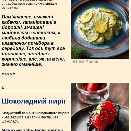
сподобається всім прихильникам
рулетиків.
Пам'ятаєте: смажені
кабачки, запаніровані в
борошні, змащені
майонезом з часником, я
любила додавати
шматочок помідора в
середину. Так ось тут все
простіше, швидше і
корисніше, але, як на мене,
Тетяна Хвиль
значно смачніше.
=>>>=
¤
Шоколадний пиріг
Бюджетний варіант шоколадного пирога
- без вершків, без тони масла, без
шоколаду.
Якщо не забудете зверху